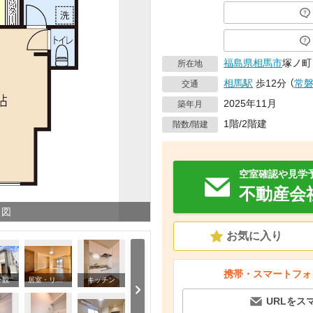
福島県
相馬市
塚ノ町
所在地
相馬駅
歩12分
（
常
交通
2025年11月
築年月
1階/2階建
階数/階建
空室確認や見学
不動産会
り図
お気に入り
携帯・スマートフォ
外観
居室・リビング
キッチン
バ
URLをス