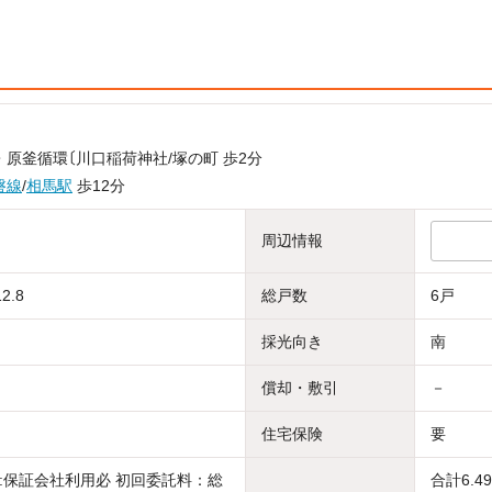
・原釜循環〔川口稲荷神社/塚の町 歩2分
磐線
/
相馬駅
歩12分
周辺情報
2.8
総戸数
6戸
採光向き
南
償却・敷引
－
住宅保険
要
:保証会社利用必 初回委託料：総
合計6.4