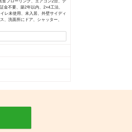
居室フローリング、エアコン2台、デ
金不要、築2年以内、2×4工法、
トイレ未使用、未入居、外壁サイディ
ガス、洗面所にドア、シャッター、