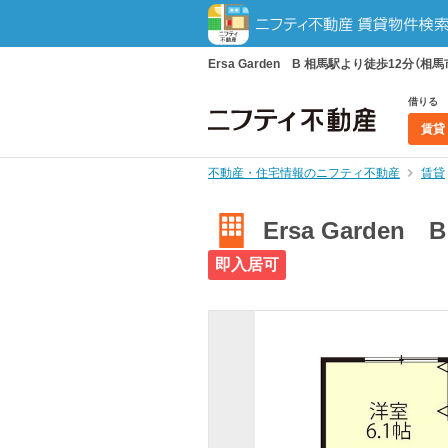
Ersa Garden B 相馬駅より徒歩12分（相
借りる
賃貸
不動産・住宅情報のニフティ不動産
賃貸
Ersa Garde
即入居可