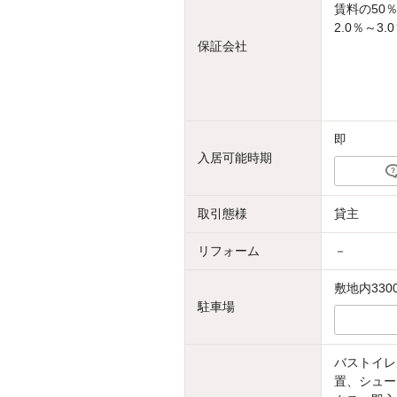
賃料の50
2.0％～3
保証会社
即
入居可能時期
取引態様
貸主
リフォーム
－
敷地内330
駐車場
バストイレ
置、シュー