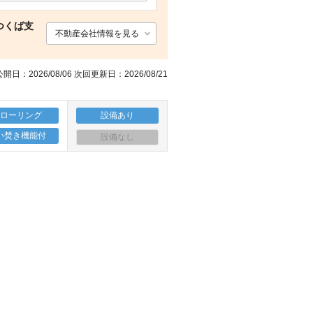
コンビニ ファミリーマート 相馬大曲店（コンビニ）まで1841m
エントランス
駐車場
コンビニ ローソン 相馬駅前店（コンビニ）まで1052m
つくば支
不動産会社情報を見る
開日：2026/08/06 次回更新日：2026/08/21
フローリング
設備あり
い焚き機能付
設備なし