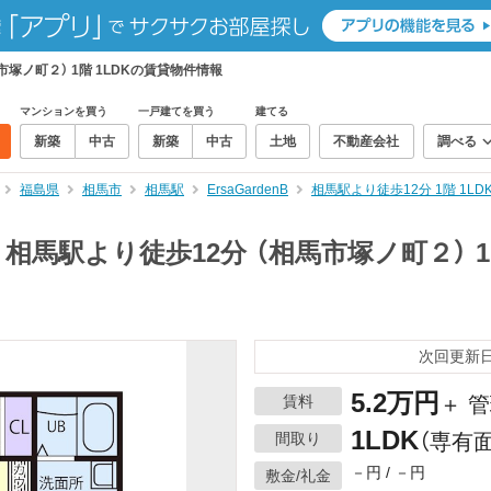
馬市塚ノ町２） 1階 1LDKの賃貸物件情報
マンションを買う
一戸建てを買う
建てる
新築
中古
新築
中古
土地
不動産会社
調べる
福島県
相馬市
相馬駅
ErsaGardenB
相馬駅より徒歩12分 1階 1
n B 相馬駅より徒歩12分 （相馬市塚ノ町２） 
次回更新日：
5.2万円
賃料
＋ 管
1LDK
間取り
（専有面
－円 / －円
敷金/礼金