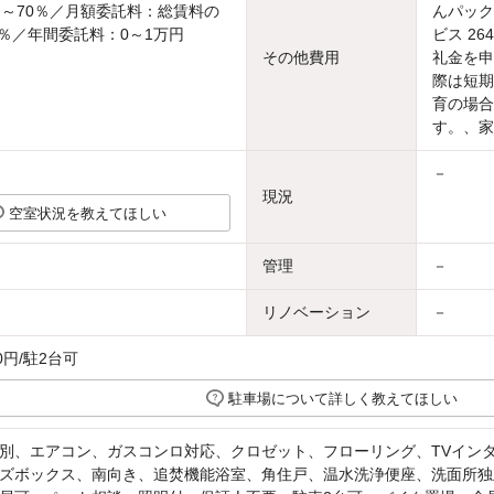
％～70％／月額委託料：総賃料の
んパック
.0％／年間委託料：0～1万円
ビス 2
その他費用
礼金を申
際は短期
育の場合
す。、家
－
現況
空室状況を教えてほしい
管理
－
リノベーション
－
0円/駐2台可
駐車場について詳しく教えてほしい
別、エアコン、ガスコンロ対応、クロゼット、フローリング、TVイン
ズボックス、南向き、追焚機能浴室、角住戸、温水洗浄便座、洗面所独