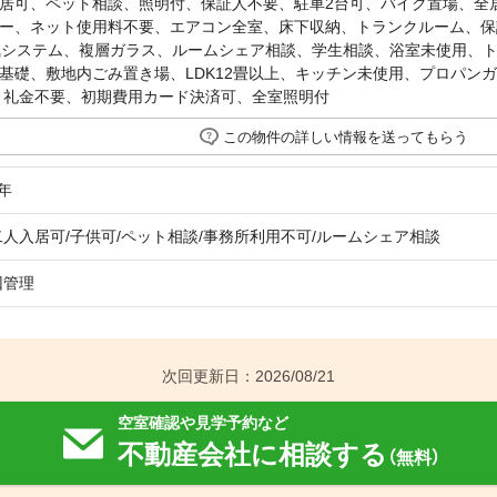
居可、ペット相談、照明付、保証人不要、駐車2台可、バイク置場、全
ー、ネット使用料不要、エアコン全室、床下収納、トランクルーム、保証
気システム、複層ガラス、ルームシェア相談、学生相談、浴室未使用、
基礎、敷地内ごみ置き場、LDK12畳以上、キッチン未使用、プロパン
・礼金不要、初期費用カード決済可、全室照明付
この物件の詳しい情報を送ってもらう
年
二人入居可/子供可/ペット相談/事務所利用不可/ルームシェア相談
回管理
次回更新日：2026/08/21
空室確認や見学予約など
不動産会社に相談する
（無料）