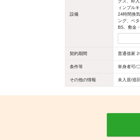
クス、即入
ィンプルキ
設備
24時間換
ング、ベタ
BS、敷金
契約期間
普通借家 2
条件等
単身者可/
その他の情報
未入居/巡