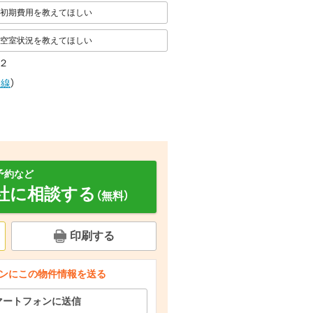
初期費用を教えてほしい
空室状況を教えてほしい
２
磐線
）
予約など
社に相談する
（無料）
印刷する
ンにこの物件情報を送る
ルコニー
セキュリティ
玄関
マートフォンに送信