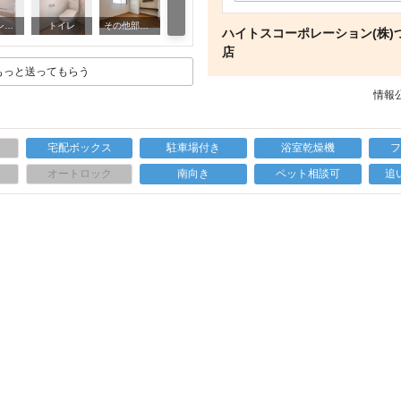
洗面設備
バス・シャワールーム
トイレ
その他部屋・スペース
ハイトスコーポレーション(株)
店
もっと送ってもらう
情報公
宅配ボックス
駐車場付き
浴室乾燥機
上
オートロック
南向き
ペット相談可
追