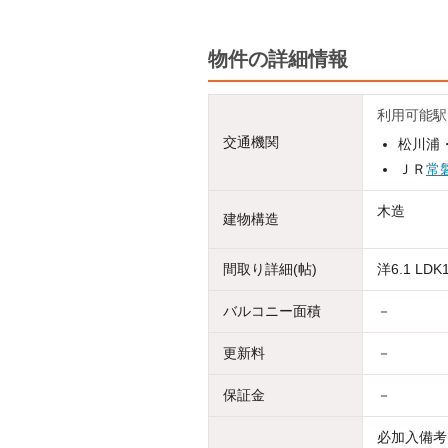
物件の詳細情報
利用可能駅
交通機関
松川浦
ＪＲ
常
木造
建物構造
間取り詳細(帖)
洋6.1 LDK1
バルコニー面積
－
更新料
－
保証金
－
必加入備考