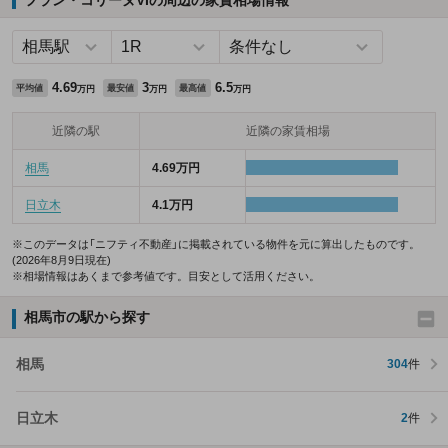
4.69
3
6.5
平均値
最安値
最高値
万円
万円
万円
近隣の駅
近隣の家賃相場
相馬
4.69万円
日立木
4.1万円
※このデータは「ニフティ不動産」に掲載されている物件を元に算出したものです。
(2026年8月9日現在)
※相場情報はあくまで参考値です。目安として活用ください。
相馬市の駅から探す
相馬
304
件
日立木
2
件