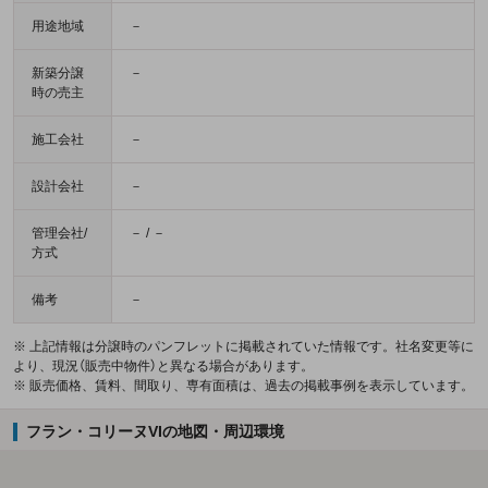
用途地域
－
新築分譲
－
時の売主
施工会社
－
設計会社
－
管理会社/
－ / －
方式
備考
－
※ 上記情報は分譲時のパンフレットに掲載されていた情報です。社名変更等に
より、現況（販売中物件）と異なる場合があります。
※ 販売価格、賃料、間取り、専有面積は、過去の掲載事例を表示しています。
フラン・コリーヌVIの地図・周辺環境