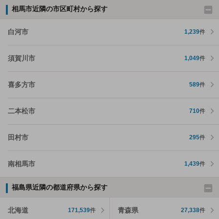
相馬市近隣の市区町村から探す
白河市
1,239
件
須賀川市
1,049
件
喜多方市
589
件
二本松市
710
件
田村市
295
件
南相馬市
1,439
件
福島県近隣の都道府県から探す
北海道
青森県
171,539
件
27,338
件