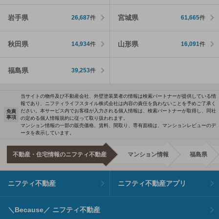
岩手県
宮城県
26,687
件
61,665
件
秋田県
山形県
14,934
件
16,091
件
福島県
39,253
件
当サイトの物件及び不動産会社、外壁塗装業者の情報は検索パートナーが提供している情
報であり、ニフティライフスタイル株式会社は内容の責任を負わないことを予めご了承く
ださい。本サービス内でお客様が入力される個人情報は、検索パートナーが取得し、同社
免責
事項
の定める個人情報規約に従って取り扱われます。
マンション情報の一部の販売価格、賃料、間取り、専有面積は、マンションレビューのデ
ータを表示しています。
不動産・住宅情報のニフティ不動産
マンション情報
福島県
ニフティ不動産
ニフティ不動産アプリ
＼Because／ ニフティ不動産