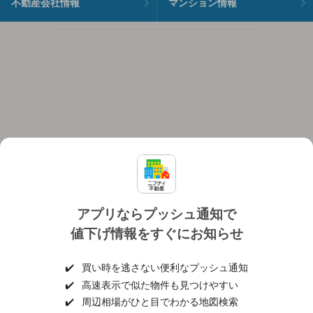
不動産会社情報
マンション情報
アプリならプッシュ通知で
値下げ情報をすぐにお知らせ
対応機種
個人情報保護ポリシー
利用規約
運営会社
✔️
買い時を逃さない便利なプッシュ通知
ヘルプ・お問い合わせ
採用情報
✔️
高速表示で似た物件も見つけやすい
✔️
周辺相場がひと目でわかる地図検索