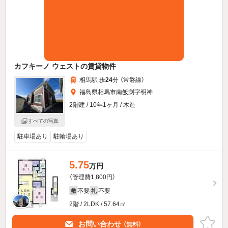
カフキーノ ウェストの賃貸物件
相馬駅 歩
24
分 （常磐線）
福島県相馬市南飯渕字明神
2階建 / 10年1ヶ月 / 木造
すべての写真
駐車場あり
駐輪場あり
5.75
万円
（管理費1,800円）
不要
不要
敷
礼
2階 / 2LDK / 57.64㎡
お問い合わせ
（無料）