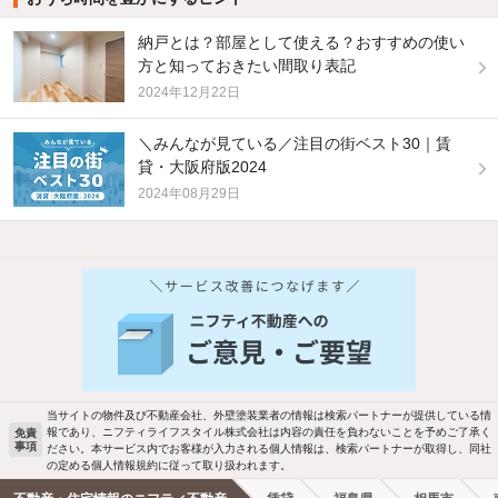
納戸とは？部屋として使える？おすすめの使い
方と知っておきたい間取り表記
2024年12月22日
＼みんなが見ている／注目の街ベスト30｜賃
貸・大阪府版2024
2024年08月29日
他の人はこんな条件で絞り込んでいます！
人気のこだわり条件
バス・トイレ別
2階以上
駐車場あり
ペット相談
当サイトの物件及び不動産会社、外壁塗装業者の情報は検索パートナーが提供している情
報であり、ニフティライフスタイル株式会社は内容の責任を負わないことを予めご了承く
免責
洗濯機置場あり
独立洗面台
事項
ださい。本サービス内でお客様が入力される個人情報は、検索パートナーが取得し、同社
の定める個人情報規約に従って取り扱われます。
エアコンあり
都市ガス