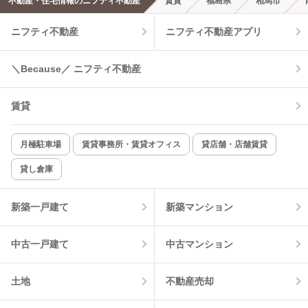
不動産・住宅情報のニフティ不動産
賃貸
福島県
相馬市
ニフティ不動産
ニフティ不動産アプリ
温水洗浄便座
オートロック
コンロ2口以上
追焚き機能
＼Because／ ニフティ不動産
TV付インターホン
角部屋
賃貸
新着のみ
インターネット無料
月極駐車場
賃貸事務所・賃貸オフィス
貸店舗・店舗賃貸
貸し倉庫
該当件数:
物件一覧に反映
3
件
新築一戸建て
新築マンション
中古一戸建て
中古マンション
土地
不動産売却