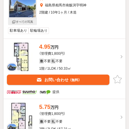
福島県相馬市南飯渕字明神
2階建 / 10年1ヶ月 / 木造
すべての写真
駐車場あり
駐輪場あり
4.95
万円
（管理費1,800円）
不要
不要
敷
礼
1階 / 1LDK / 50.33㎡
お問い合わせ
（無料）
提供
5.75
万円
（管理費1,800円）
不要
不要
敷
礼
2階 / 2LDK / 57.21㎡