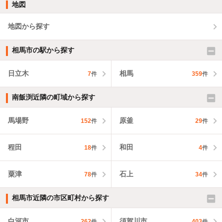
地図
地図から探す
相馬市の駅から探す
日立木
相馬
7
件
359
件
南飯渕近隣の町域から探す
馬場野
原釜
152
件
29
件
程田
和田
18
件
4
件
粟津
石上
78
件
34
件
相馬市近隣の市区町村から探す
白河市
須賀川市
262
件
403
件