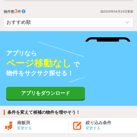
3
物件数
件
2026年04月24日
更新
アプリなら
ページ移動なし
で
物件をサクサク探せる！
アプリをダウンロード
条件を変えて候補の物件を増やそう！
南飯渕
絞り込み条件
変更する
変更する