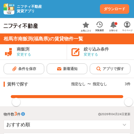
ニフティ不動産
ダウンロード
賃貸アプリ
お知らせ
閲覧履歴
マイページ
お気に入り
相馬市南飯渕(福島県)の賃貸物件一覧
南飯渕
絞り込み条件
変更する
変更する
条件を保存
新着通知
アプリで探す
賃料で探す
指定なし
〜
指定なし
3
件
指定した賃料で絞り込む
3
物件数
件
2026年04月24日
更新