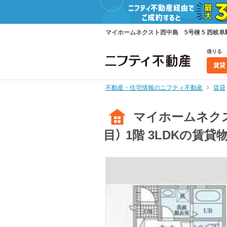
マイホームネクスト西中島 5号棟 5 西岐阜駅
借りる
賃貸
不動産・住宅情報のニフティ不動産
賃貸
マイホームネクス
目） 1階 3LDKの賃貸