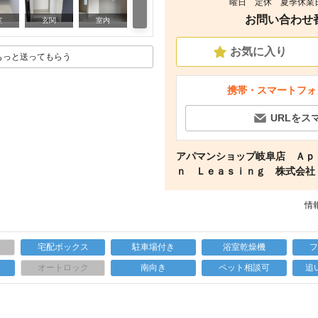
曜日 定休 夏季休業日 
お問い合わせ番号
その他
室
玄関
室内
お気に入り
もっと送ってもらう
携帯・スマートフォ
URLをス
アパマンショップ岐阜店 Ａｐ
ｎ Ｌｅａｓｉｎｇ 株式会
情報
宅配ボックス
駐車場付き
浴室乾燥機
上
オートロック
南向き
ペット相談可
追