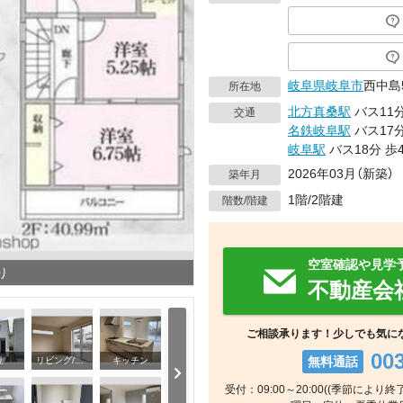
岐阜県
岐阜市
西中島
所在地
北方真桑駅
バス11
交通
名鉄岐阜駅
バス17
岐阜駅
バス18分
歩
2026年03月（新築）
築年月
1階/2階建
階数/階建
空室確認や見学
り
不動産会
ご相談承ります！少しでも気に
00
無料通話
観
リビング/ダイニング
キッチン
受付：09:00～20:00((季節によ