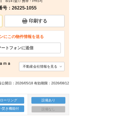
8/14（金）） 携帯・PHS可
：26225-1055
間取り
印刷する
ンにこの物件情報を送る
マートフォンに送信
ａｍａ
不動産会社情報を見る
社
公開日：2026/05/18 有効期限：2026/08/12
フローリング
設備あり
い焚き機能付
設備なし