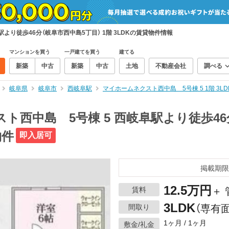
より徒歩46分（岐阜市西中島5丁目） 1階 3LDKの賃貸物件情報
マンションを買う
一戸建てを買う
建てる
新築
中古
新築
中古
土地
不動産会社
調べる
岐阜県
岐阜市
西岐阜駅
マイホームネクスト西中島 5号棟 5 1階 3L
ト西中島 5号棟 5 西岐阜駅より徒歩46
物件
即入居可
掲載期限
12.5万円
賃料
＋
3LDK
間取り
（専有面
1ヶ月 / 1ヶ月
敷金/礼金