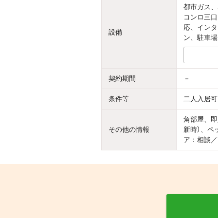
都市ガス、
コンロ三口
応、インタ
設備
ン、駐車場
契約期間
－
条件等
二人入居可
角部屋、即
その他の情報
新時）、ペ
ア：相談／