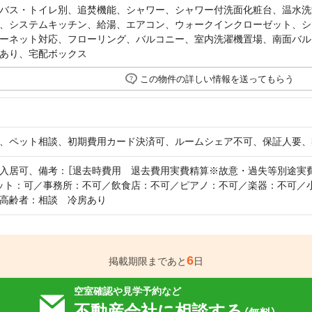
バス・トイレ別、追焚機能、シャワー、シャワー付洗面化粧台、温水洗
、システムキッチン、給湯、エアコン、ウォークインクローゼット、シュ
ーネット対応、フローリング、バルコニー、室内洗濯機置場、南面バル
あり、宅配ボックス
この物件の詳しい情報を送ってもらう
、ペット相談、初期費用カード決済可、ルームシェア不可、保証人要、
入居可、備考：［退去時費用 退去費用実費精算※故意・過失等別途実費］
ット：可／事務所：不可／飲食店：不可／ピアノ：不可／楽器：不可／
高齢者：相談 冷房あり
6
掲載期限まであと
日
空室確認や見学予約など
不動産会社に相談する