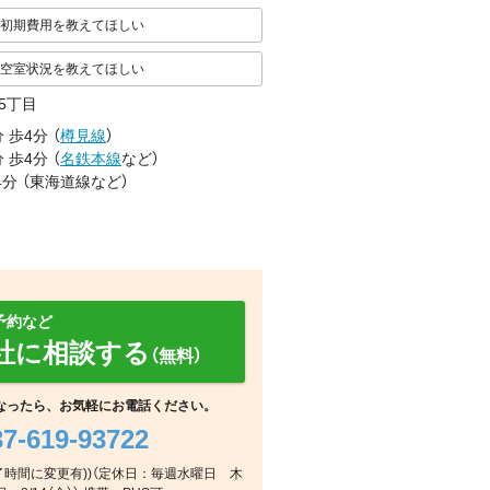
初期費用を教えてほしい
空室状況を教えてほしい
5丁目
分
歩4分
（
樽見線
）
分
歩4分
（
名鉄本線
など
）
4分
（
東海道線
など
）
予約など
社に相談する
（無料）
なったら、お気軽にお電話ください。
37-619-93722
り終了時間に変更有))（定休日：毎週水曜日 木