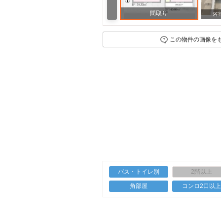
間取り
浴
この物件の画像を
バス・トイレ別
2階以上
角部屋
コンロ2口以