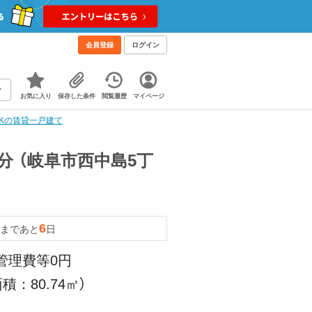
会員登録
ログイン
お気に入り
保存した条件
閲覧履歴
マイページ
DKの賃貸一戸建て
分 （岐阜市西中島5丁
6
まであと
日
 管理費等0円
積：80.74㎡）