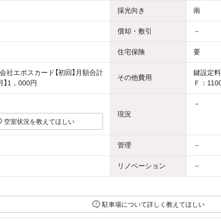
採光向き
南
償却・敷引
－
住宅保険
要
会社エポスカード【初回】月額合計
鍵設定料
その他費用
月】1，000円
Ｆ：110
－
現況
空室状況を教えてほしい
管理
－
リノベーション
－
駐車場について詳しく教えてほしい