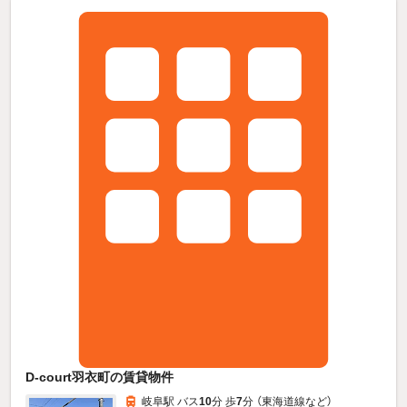
D-court羽衣町の賃貸物件
岐阜駅 バス
10
分 歩
7
分 （東海道線
など
）