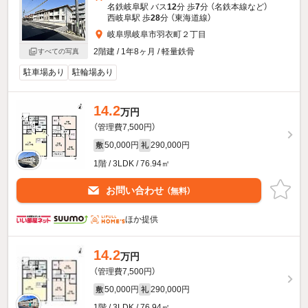
名鉄岐阜駅 バス
12
分 歩
7
分 （名鉄本線
など
）
西岐阜駅 歩
28
分 （東海道線）
岐阜県岐阜市羽衣町２丁目
2階建 / 1年8ヶ月 / 軽量鉄骨
すべての写真
駐車場あり
駐輪場あり
14.2
万円
（管理費7,500円）
50,000円
290,000円
敷
礼
1階 / 3LDK / 76.94㎡
お問い合わせ
（無料）
ほか提供
14.2
万円
（管理費7,500円）
50,000円
290,000円
敷
礼
1階 / 3LDK / 76.94㎡