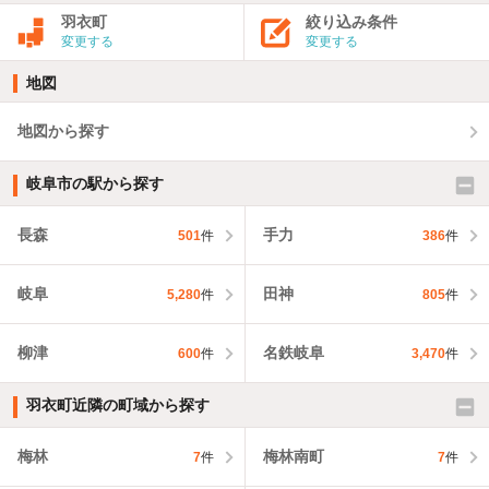
羽衣町
絞り込み条件
変更する
変更する
地図
地図から探す
岐阜市の駅から探す
長森
手力
501
件
386
件
岐阜
田神
5,280
件
805
件
柳津
名鉄岐阜
600
件
3,470
件
羽衣町近隣の町域から探す
梅林
梅林南町
7
件
7
件