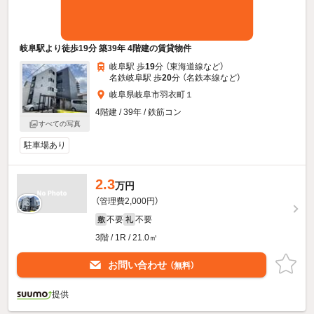
岐阜駅より徒歩19分 築39年 4階建の賃貸物件
岐阜駅 歩
19
分 （東海道線
など
）
名鉄岐阜駅 歩
20
分 （名鉄本線
など
）
岐阜県岐阜市羽衣町１
4階建 / 39年 / 鉄筋コン
すべての写真
駐車場あり
2.3
万円
（管理費2,000円）
不要
不要
敷
礼
3階 / 1R / 21.0㎡
お問い合わせ
（無料）
提供