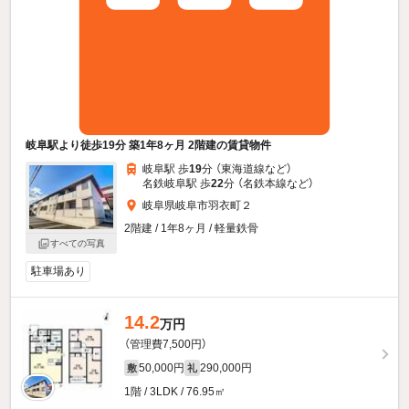
岐阜駅より徒歩19分 築1年8ヶ月 2階建の賃貸物件
岐阜駅 歩
19
分 （東海道線
など
）
名鉄岐阜駅 歩
22
分 （名鉄本線
など
）
岐阜県岐阜市羽衣町２
2階建 / 1年8ヶ月 / 軽量鉄骨
すべての写真
駐車場あり
14.2
万円
（管理費7,500円）
50,000円
290,000円
敷
礼
1階 / 3LDK / 76.95㎡