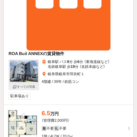
ROA Buil ANNEXの賃貸物件
岐阜駅 バス
9
分 歩
6
分 （東海道線
など
）
名鉄岐阜駅 歩
19
分 （名鉄本線
など
）
岐阜県岐阜市羽衣町１
4階建 / 39年 / 鉄筋コン
すべての写真
駐車場あり
6.5
万円
（管理費2,000円）
不要
不要
敷
礼
1階 / 4LDK / 70.0㎡