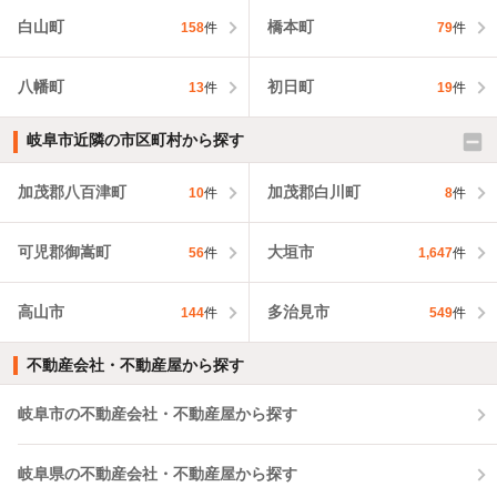
白山町
橋本町
158
件
79
件
八幡町
初日町
13
件
19
件
岐阜市近隣の市区町村から探す
加茂郡八百津町
加茂郡白川町
10
件
8
件
可児郡御嵩町
大垣市
56
件
1,647
件
高山市
多治見市
144
件
549
件
不動産会社・不動産屋から探す
岐阜市の不動産会社・不動産屋から探す
岐阜県の不動産会社・不動産屋から探す