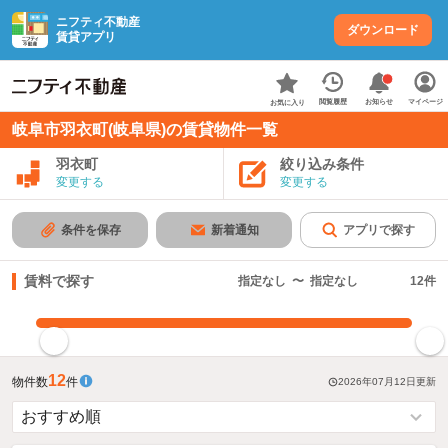
ニフティ不動産
ダウンロード
賃貸アプリ
お知らせ
閲覧履歴
マイページ
お気に入り
岐阜市羽衣町(岐阜県)の賃貸物件一覧
羽衣町
絞り込み条件
変更する
変更する
条件を保存
新着通知
アプリで探す
賃料で探す
指定なし
〜
指定なし
12
件
指定した賃料で絞り込む
12
物件数
件
2026年07月12日
更新