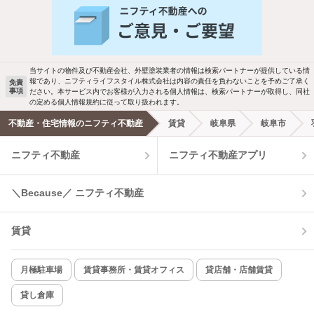
新着物件メール通知
バス・トイレ別
2階以上
検索中の条件の新着物件情報をいち早く
駐車場あり
ペット相談
お知らせします
当サイトの物件及び不動産会社、外壁塗装業者の情報は検索パートナーが提供している情
報であり、ニフティライフスタイル株式会社は内容の責任を負わないことを予めご了承く
免責
事項
ださい。本サービス内でお客様が入力される個人情報は、検索パートナーが取得し、同社
洗濯機置場あり
独立洗面台
新着メール通知を受け取る
の定める個人情報規約に従って取り扱われます。
不動産・住宅情報のニフティ不動産
賃貸
岐阜県
岐阜市
エアコンあり
都市ガス
ニフティ不動産
ニフティ不動産アプリ
温水洗浄便座
オートロック
＼Because／ ニフティ不動産
コンロ2口以上
追焚き機能
賃貸
TV付インターホン
角部屋
新着のみ
インターネット無料
月極駐車場
賃貸事務所・賃貸オフィス
貸店舗・店舗賃貸
貸し倉庫
該当件数:
物件一覧に反映