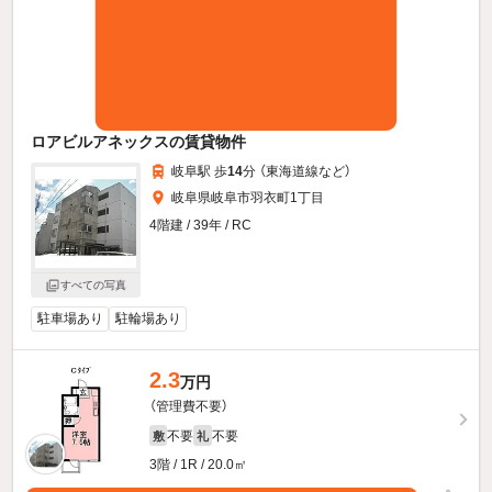
ロアビルアネックスの賃貸物件
岐阜駅 歩
14
分 （東海道線
など
）
岐阜県岐阜市羽衣町1丁目
4階建 / 39年 / RC
すべての写真
駐車場あり
駐輪場あり
2.3
万円
（管理費不要）
不要
不要
敷
礼
3階 / 1R / 20.0㎡