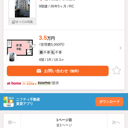
9階建 / 36年5ヶ月 / RC
すべての写真
3.5
万円
（管理費5,000円）
不要
不要
敷
礼
4階 / 1R / 18.3㎡
お問い合わせ
（無料）
提供
ニフティ不動産
ダウンロード
賃貸アプリ
1ページ目
前へ
次へ
全1ページ