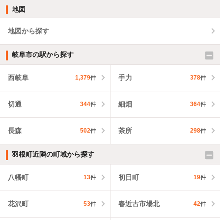
地図
地図から探す
岐阜市の駅から探す
西岐阜
手力
1,379
件
378
件
切通
細畑
344
件
364
件
長森
茶所
502
件
298
件
羽根町近隣の町域から探す
八幡町
初日町
13
件
19
件
花沢町
春近古市場北
53
件
42
件