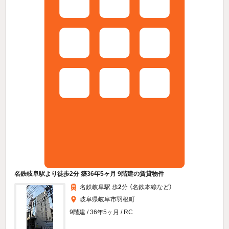
名鉄岐阜駅より徒歩2分 築36年5ヶ月 9階建の賃貸物件
名鉄岐阜駅 歩
2
分 （名鉄本線
など
）
岐阜県岐阜市羽根町
9階建 / 36年5ヶ月 / RC