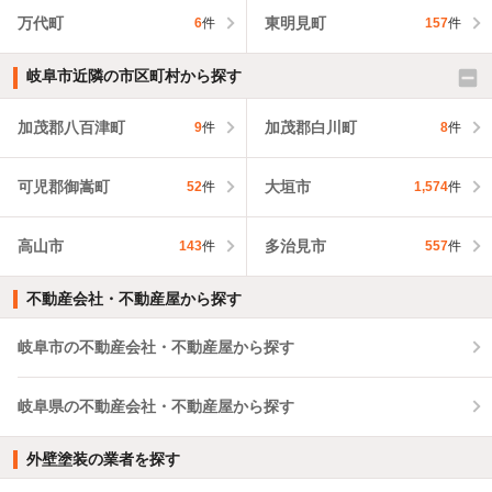
万代町
東明見町
6
件
157
件
岐阜市近隣の市区町村から探す
加茂郡八百津町
加茂郡白川町
9
件
8
件
可児郡御嵩町
大垣市
52
件
1,574
件
高山市
多治見市
143
件
557
件
不動産会社・不動産屋から探す
岐阜市の不動産会社・不動産屋から探す
岐阜県の不動産会社・不動産屋から探す
外壁塗装の業者を探す