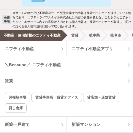
検索中の条件の新着物件情報をいち早く
駐車場あり
ペット相談
お知らせします
当サイトの物件及び不動産会社、外壁塗装業者の情報は検索パートナーが提供している情
報であり、ニフティライフスタイル株式会社は内容の責任を負わないことを予めご了承く
免責
事項
ださい。本サービス内でお客様が入力される個人情報は、検索パートナーが取得し、同社
洗濯機置場あり
独立洗面台
新着メール通知を受け取る
の定める個人情報規約に従って取り扱われます。
不動産・住宅情報のニフティ不動産
賃貸
岐阜県
岐阜市
エアコンあり
都市ガス
ニフティ不動産
ニフティ不動産アプリ
温水洗浄便座
オートロック
＼Because／ ニフティ不動産
コンロ2口以上
追焚き機能
賃貸
TV付インターホン
角部屋
新着のみ
インターネット無料
月極駐車場
賃貸事務所・賃貸オフィス
貸店舗・店舗賃貸
貸し倉庫
該当件数:
物件一覧に反映
7
件
新築一戸建て
新築マンション