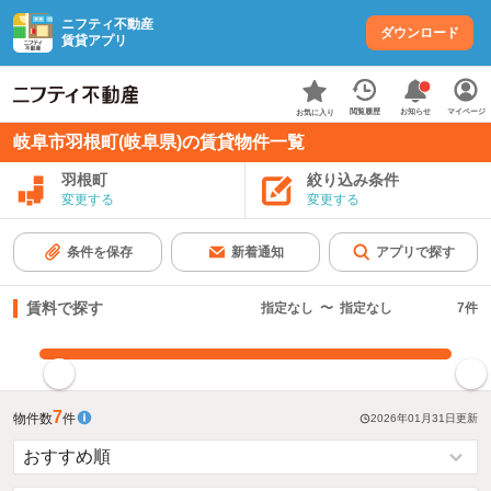
ニフティ不動産
ダウンロード
賃貸アプリ
お知らせ
閲覧履歴
マイページ
お気に入り
岐阜市羽根町(岐阜県)の賃貸物件一覧
羽根町
絞り込み条件
変更する
変更する
条件を保存
新着通知
アプリで探す
賃料で探す
指定なし
〜
指定なし
7
件
指定した賃料で絞り込む
7
物件数
件
2026年01月31日
更新