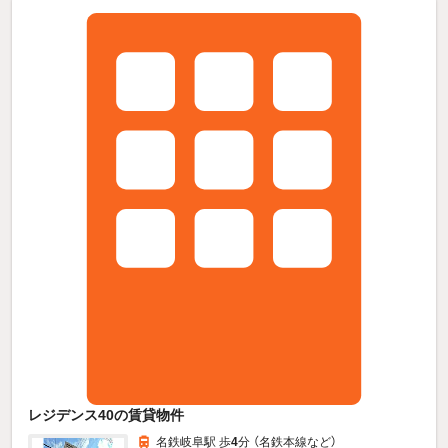
レジデンス40の賃貸物件
名鉄岐阜駅 歩
4
分 （名鉄本線
など
）