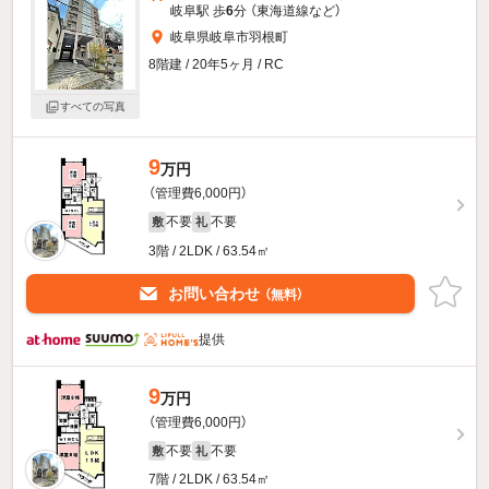
岐阜駅 歩
6
分 （東海道線
など
）
岐阜県岐阜市羽根町
8階建 / 20年5ヶ月 / RC
すべての写真
9
万円
（管理費6,000円）
不要
不要
敷
礼
3階 / 2LDK / 63.54㎡
お問い合わせ
（無料）
提供
9
万円
（管理費6,000円）
不要
不要
敷
礼
7階 / 2LDK / 63.54㎡