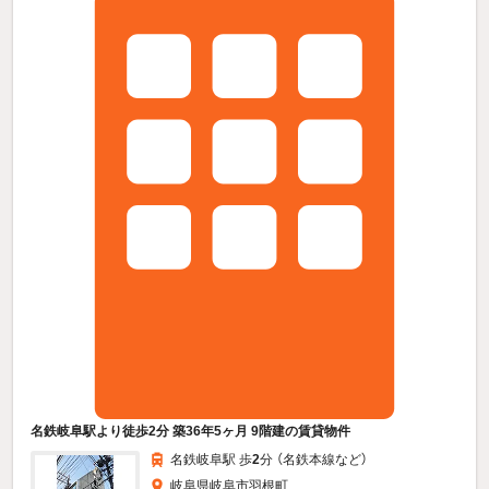
名鉄岐阜駅より徒歩2分 築36年5ヶ月 9階建の賃貸物件
名鉄岐阜駅 歩
2
分 （名鉄本線
など
）
岐阜県岐阜市羽根町