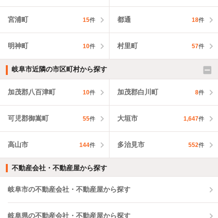
宮浦町
都通
15
件
18
件
明神町
村里町
10
件
57
件
岐阜市近隣の市区町村から探す
加茂郡八百津町
加茂郡白川町
10
件
8
件
可児郡御嵩町
大垣市
55
件
1,647
件
高山市
多治見市
144
件
552
件
不動産会社・不動産屋から探す
岐阜市の不動産会社・不動産屋から探す
岐阜県の不動産会社・不動産屋から探す