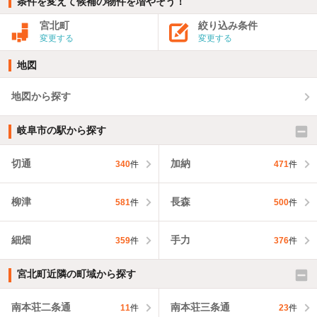
条件を変えて候補の物件を増やそう！
宮北町
絞り込み条件
変更する
変更する
地図
地図から探す
岐阜市の駅から探す
切通
加納
340
件
471
件
柳津
長森
581
件
500
件
細畑
手力
359
件
376
件
宮北町近隣の町域から探す
南本荘二条通
南本荘三条通
11
件
23
件