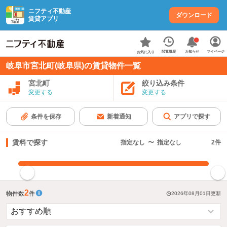
ニフティ不動産
ダウンロード
賃貸アプリ
お知らせ
閲覧履歴
マイページ
お気に入り
岐阜市宮北町(岐阜県)の賃貸物件一覧
宮北町
絞り込み条件
変更する
変更する
条件を保存
新着通知
アプリで探す
賃料で探す
指定なし
〜
指定なし
2
件
指定した賃料で絞り込む
2
物件数
件
2026年08月01日
更新