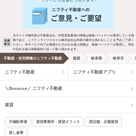
人気のこだわり条件
バス・トイレ別
2階以上
駐車場あり
ペット相談
当サイトの物件及び不動産会社、外壁塗装業者の情報は検索パートナーが提供している情
報であり、ニフティライフスタイル株式会社は内容の責任を負わないことを予めご了承く
免責
事項
ださい。本サービス内でお客様が入力される個人情報は、検索パートナーが取得し、同社
洗濯機置場あり
独立洗面台
の定める個人情報規約に従って取り扱われます。
不動産・住宅情報のニフティ不動産
賃貸
岐阜県
岐阜市
エアコンあり
都市ガス
ニフティ不動産
ニフティ不動産アプリ
温水洗浄便座
オートロック
＼Because／ ニフティ不動産
コンロ2口以上
追焚き機能
賃貸
TV付インターホン
角部屋
新着のみ
インターネット無料
月極駐車場
賃貸事務所・賃貸オフィス
貸店舗・店舗賃貸
貸し倉庫