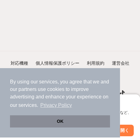
対応機種
個人情報保護ポリシー
利用規約
運営会社
ヘルプ・お問い合わせ
採用情報
By using our services, you agree that we and
our
partners
use cookies to improve
advertising and enhance your experience on
アプリに切り替えて、サクサクお部屋探し
our services.
Privacy Policy
会員登録なしですぐ使える。マップ検索やお気に入り保存など、
©NIFTY Lifestyle Co., Ltd.
アプリ限定の便利な機能が使えます！
OK
Web版で続行
アプリを開く
市区町村を変更
絞り込み条件を変更