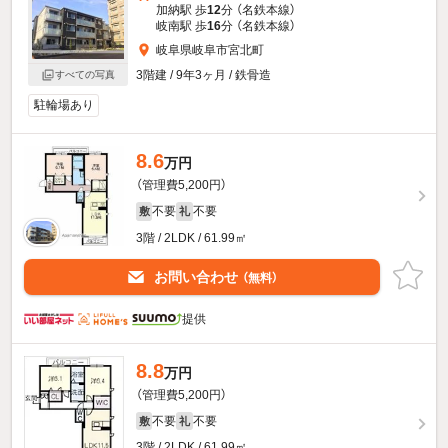
加納駅 歩
12
分 （名鉄本線）
岐南駅 歩
16
分 （名鉄本線）
岐阜県岐阜市宮北町
3階建 / 9年3ヶ月 / 鉄骨造
すべての写真
駐輪場あり
8.6
万円
（管理費5,200円）
不要
不要
敷
礼
3階 / 2LDK / 61.99㎡
お問い合わせ
（無料）
提供
8.8
万円
（管理費5,200円）
不要
不要
敷
礼
3階 / 2LDK / 61.99㎡