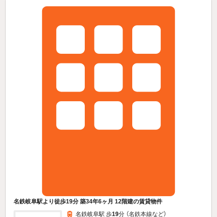
名鉄岐阜駅より徒歩19分 築34年6ヶ月 12階建の賃貸物件
名鉄岐阜駅 歩
19
分 （名鉄本線
など
）