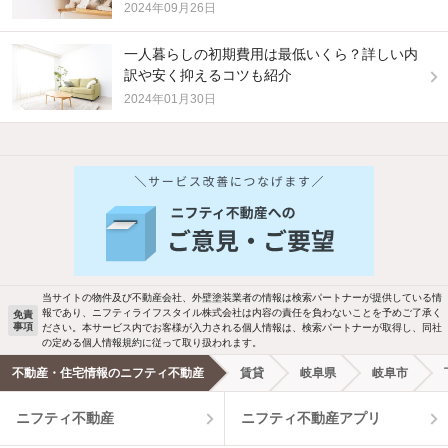
2024年09月26日
一人暮らしの初期費用は最低いくら？詳しい内
訳や安く抑えるコツも紹介
2024年01月30日
他の人はこんな条件で絞り込んでいます！
人気のこだわり条件
バス・トイレ別
2階以上
駐車場あり
ペット相談
当サイトの物件及び不動産会社、外壁塗装業者の情報は検索パートナーが提供している情
報であり、ニフティライフスタイル株式会社は内容の責任を負わないことを予めご了承く
免責
事項
ださい。本サービス内でお客様が入力される個人情報は、検索パートナーが取得し、同社
洗濯機置場あり
独立洗面台
の定める個人情報規約に従って取り扱われます。
不動産・住宅情報のニフティ不動産
賃貸
岐阜県
岐阜市
エアコンあり
都市ガス
ニフティ不動産
ニフティ不動産アプリ
温水洗浄便座
オートロック