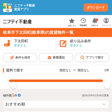
ニフティ不動産
ダウンロード
賃貸アプリ
お知らせ
閲覧履歴
マイページ
お気に入り
岐阜市下太田町(岐阜県)の賃貸物件一覧
下太田町
絞り込み条件
変更する
変更する
条件を保存
新着通知
アプリで探す
賃料で探す
指定なし
〜
指定なし
1
件
指定した賃料で絞り込む
1
物件数
件
2025年02月08日
更新