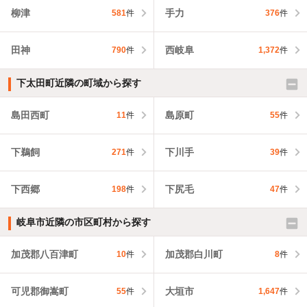
柳津
手力
581
件
376
件
田神
西岐阜
790
件
1,372
件
下太田町近隣の町域から探す
島田西町
島原町
11
件
55
件
下鵜飼
下川手
271
件
39
件
下西郷
下尻毛
198
件
47
件
岐阜市近隣の市区町村から探す
加茂郡八百津町
加茂郡白川町
10
件
8
件
可児郡御嵩町
大垣市
55
件
1,647
件