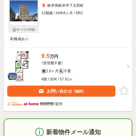
岐阜県岐阜市下太田町
12階建 / 34年6ヶ月 / SRC
すべての写真
駐輪場あり
9.5
万円
（管理費不要）
2.0ヶ月
不要
敷
礼
4階 / 3DK / 57.61㎡
お問い合わせ
（無料）
提供
新着物件メール通知