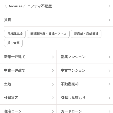
＼Because／ ニフティ不動産
コンロ2口以上
追焚き機能
賃貸
TV付インターホン
角部屋
新着のみ
インターネット無料
月極駐車場
賃貸事務所・賃貸オフィス
貸店舗・店舗賃貸
貸し倉庫
該当件数:
物件一覧に反映
1
件
新築一戸建て
新築マンション
中古一戸建て
中古マンション
土地
不動産売却
外壁塗装
引越し見積もり
住宅ローン
カードローン