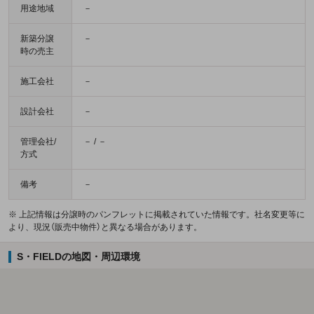
用途地域
－
新築分譲
－
時の売主
施工会社
－
設計会社
－
管理会社/
－ / －
方式
備考
－
※ 上記情報は分譲時のパンフレットに掲載されていた情報です。社名変更等に
より、現況（販売中物件）と異なる場合があります。
S・FIELDの地図・周辺環境