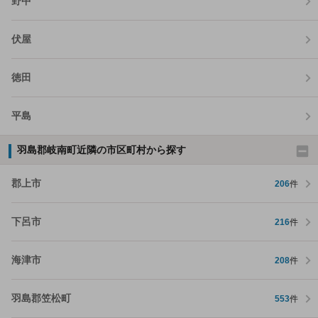
野中
伏屋
徳田
平島
羽島郡岐南町近隣の市区町村から探す
郡上市
206
件
下呂市
216
件
海津市
208
件
羽島郡笠松町
553
件