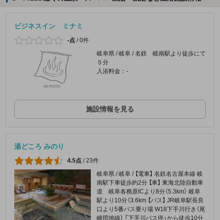
ビジネスイン ミナミ
-点
/
0件
岐阜県 / 岐阜 / 名鉄 岐南駅より徒歩にて
５分
入浴料金：-
施設情報を見る
湯どころ みのり
4.5点
/
23件
岐阜県 / 岐阜 / 【電車】 名鉄名古屋本線 岐
南駅下車徒歩約2分 【車】 東海北陸自動車
道 岐阜各務原ICより8分（5.3km） 岐阜
駅より10分（3.6km 【バス】 JR岐阜駅長良
口より5番バス乗り場 W18下手川行き（尾
崎団地線） 「下手川バス停」から徒歩10分