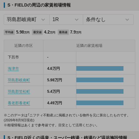
S・FIELDの周辺の家賃相場情報
5.98
4.2
7.9
平均値
最安値
最高値
万円
万円
万円
近隣の市区
近隣の家賃相場
下呂市
-
海津市
4.6万円
羽島郡岐南町
5.98万円
羽島郡笠松町
5.4万円
養老郡養老町
4.49万円
※このデータは「ニフティ不動産」に掲載されている物件を元に算出したものです。
(2026年8月9日現在)
※相場情報はあくまで参考値です。目安として活用ください。
S・FIELD近くの温泉・スーパー銭湯・銭湯など温浴施設情報