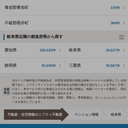
養老郡養老町
150
件
不破郡垂井町
369
件
岐阜県近隣の都道府県から探す
愛知県
岐阜県
206,029
件
38,027
件
静岡県
三重県
92,959
件
39,567
件
当サイトの物件及び不動産会社、外壁塗装業者の情報は検索パートナーが提供している情
報であり、ニフティライフスタイル株式会社は内容の責任を負わないことを予めご了承く
ださい。本サービス内でお客様が入力される個人情報は、検索パートナーが取得し、同社
免責
事項
の定める個人情報規約に従って取り扱われます。
マンション情報の一部の販売価格、賃料、間取り、専有面積は、マンションレビューのデ
ータを表示しています。
不動産・住宅情報のニフティ不動産
マンション情報
岐阜県