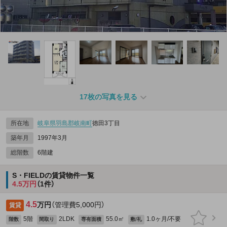
17枚の写真を見る
所在地
岐阜県
羽島郡岐南町
徳田3丁目
築年月
1997年3月
総階数
6階建
S・FIELDの賃貸物件一覧
4.5万円
（1件）
4.5
万円
（管理費5,000円）
賃貸
5階
2LDK
55.0㎡
1.0ヶ月/不要
階数
間取り
専有面積
敷/礼