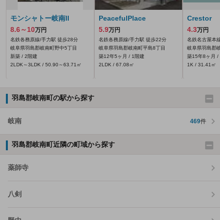
モンシャトー岐南II
PeacefulPlace
Crestor
8.6～10
5.9
4.3
万円
万円
万円
名鉄各務原線/手力駅 徒歩28分
名鉄各務原線/手力駅 徒歩22分
名鉄名古屋本線
岐阜県羽島郡岐南町野中5丁目
岐阜県羽島郡岐南町平島8丁目
岐阜県羽島郡
新築 / 2階建
築12年5ヶ月 / 1階建
築15年8ヶ月 /
2LDK～3LDK / 50.90～63.71㎡
2LDK / 67.08㎡
1K / 31.41㎡
羽島郡岐南町の駅から探す
岐南
469
件
羽島郡岐南町近隣の町域から探す
薬師寺
八剣