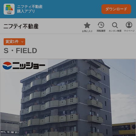
ニフティ不動産
ダウンロード
購入アプリ
カンタン検索
閲覧履歴
マイページ
お気に入り
賃貸1件
S・FIELD