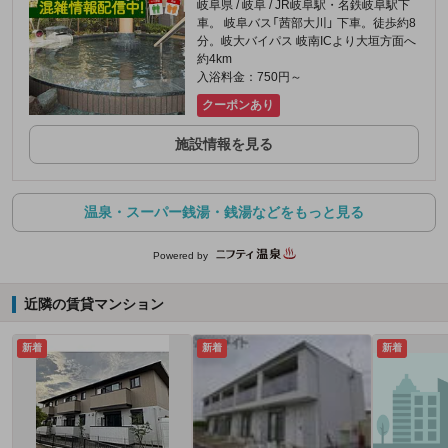
岐阜県 / 岐阜 / JR岐阜駅・名鉄岐阜駅下
車。 岐阜バス「茜部大川」 下車。徒歩約8
分。岐大バイパス 岐南ICより大垣方面へ
約4km
入浴料金：750円～
クーポンあり
施設情報を見る
温泉・スーパー銭湯・銭湯などをもっと見る
Powered by
近隣の賃貸マンション
新着
新着
新着