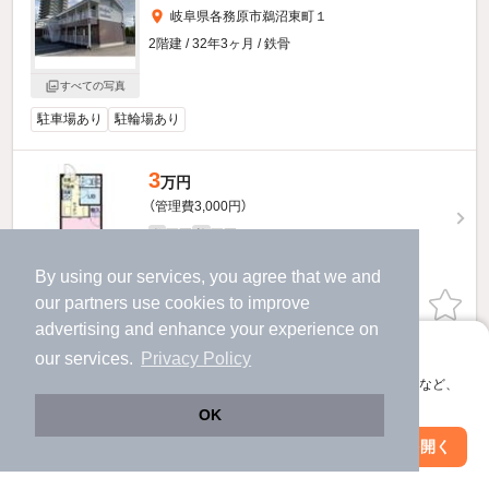
岐阜県各務原市鵜沼東町１
2階建 / 32年3ヶ月 / 鉄骨
すべての写真
駐車場あり
駐輪場あり
3
万円
（管理費3,000円）
不要
不要
敷
礼
2階 / 1K / 18.89㎡
By using our services, you agree that we and
our
partners
use cookies to improve
お問い合わせ
（無料）
advertising and enhance your experience on
提供
アプリに切り替えて、サクサクお部屋探し
our services.
Privacy Policy
会員登録なしですぐ使える。マップ検索やお気に入り保存など、
サープラスワンヒガシボラのすべての部屋を見る
アプリ限定の便利な機能が使えます！
OK
Web版で続行
アプリを開く
市区町村を変更
絞り込み条件を変更