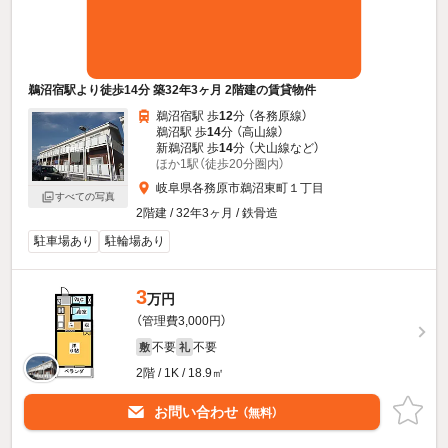
鵜沼宿駅より徒歩14分 築32年3ヶ月 2階建の賃貸物件
鵜沼宿駅 歩
12
分 （各務原線）
鵜沼駅 歩
14
分 （高山線）
新鵜沼駅 歩
14
分 （犬山線
など
）
ほか1駅（徒歩20分圏内）
岐阜県各務原市鵜沼東町１丁目
すべての写真
2階建 / 32年3ヶ月 / 鉄骨造
駐車場あり
駐輪場あり
3
万円
（管理費3,000円）
不要
不要
敷
礼
2階 / 1K / 18.9㎡
お問い合わせ
（無料）