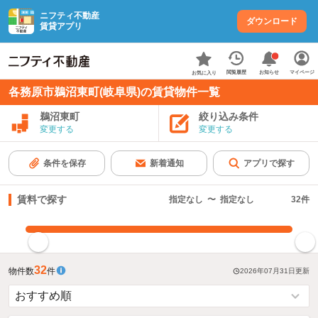
ニフティ不動産
ダウンロード
賃貸アプリ
お知らせ
閲覧履歴
マイページ
お気に入り
各務原市鵜沼東町(岐阜県)の賃貸物件一覧
鵜沼東町
絞り込み条件
変更する
変更する
条件を保存
新着通知
アプリで探す
賃料で探す
指定なし
〜
指定なし
32
件
指定した賃料で絞り込む
32
物件数
件
2026年07月31日
更新