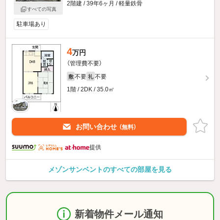
2階建 / 39年6ヶ月 / 軽量鉄骨
すべての写真
駐車場あり
4
万円
（管理費不要）
不要
不要
敷
礼
1階 / 2DK / 35.0㎡
お問い合わせ
（無料）
提供
メゾンサンベントのすべての部屋を見る
新着物件メール通知