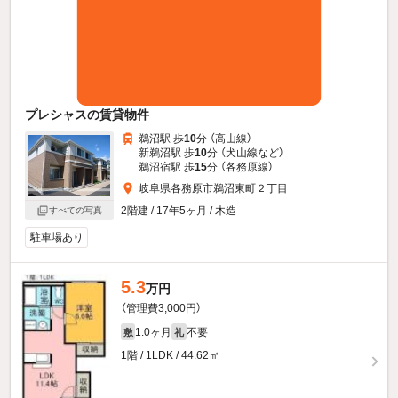
プレシャスの賃貸物件
鵜沼駅 歩
10
分 （高山線）
新鵜沼駅 歩
10
分 （犬山線
など
）
鵜沼宿駅 歩
15
分 （各務原線）
岐阜県各務原市鵜沼東町２丁目
2階建 / 17年5ヶ月 / 木造
すべての写真
駐車場あり
5.3
万円
（管理費3,000円）
1.0ヶ月
不要
敷
礼
1階 / 1LDK / 44.62㎡