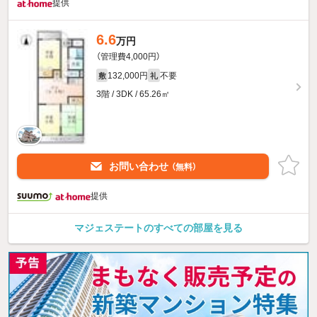
提供
6.6
万円
（管理費4,000円）
132,000円
不要
敷
礼
3階 / 3DK / 65.26㎡
お問い合わせ
（無料）
提供
マジェステートのすべての部屋を見る