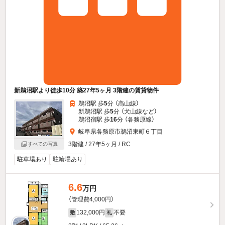
新鵜沼駅より徒歩10分 築27年5ヶ月 3階建の賃貸物件
鵜沼駅 歩
5
分 （高山線）
新鵜沼駅 歩
5
分 （犬山線
など
）
鵜沼宿駅 歩
16
分 （各務原線）
岐阜県各務原市鵜沼東町６丁目
3階建 / 27年5ヶ月 / RC
すべての写真
駐車場あり
駐輪場あり
6.6
万円
（管理費4,000円）
132,000円
不要
敷
礼