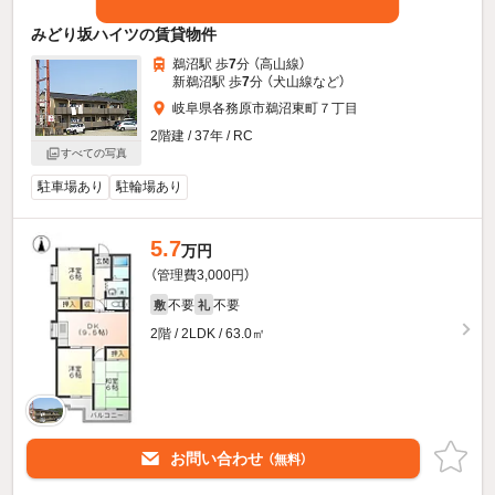
みどり坂ハイツの賃貸物件
鵜沼駅 歩
7
分 （高山線）
新鵜沼駅 歩
7
分 （犬山線
など
）
岐阜県各務原市鵜沼東町７丁目
2階建 / 37年 / RC
すべての写真
駐車場あり
駐輪場あり
5.7
万円
（管理費3,000円）
不要
不要
敷
礼
2階 / 2LDK / 63.0㎡
お問い合わせ
（無料）