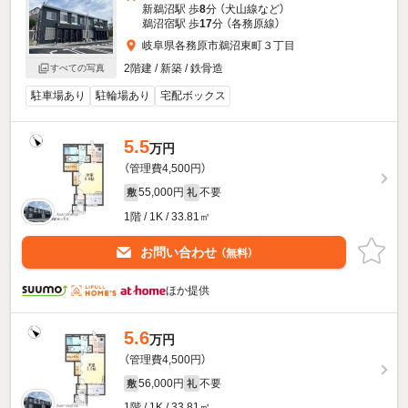
新鵜沼駅 歩
8
分 （犬山線
など
）
鵜沼宿駅 歩
17
分 （各務原線）
岐阜県各務原市鵜沼東町３丁目
2階建 / 新築 / 鉄骨造
すべての写真
駐車場あり
駐輪場あり
宅配ボックス
5.5
万円
（管理費4,500円）
55,000円
不要
敷
礼
1階 / 1K / 33.81㎡
お問い合わせ
（無料）
ほか提供
5.6
万円
（管理費4,500円）
56,000円
不要
敷
礼
1階 / 1K / 33.81㎡