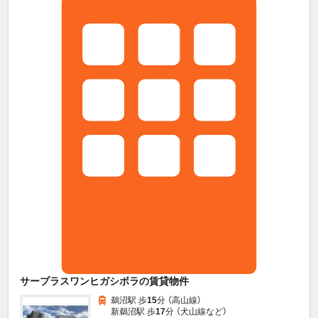
サープラスワンヒガシボラの賃貸物件
鵜沼駅 歩
15
分 （高山線）
新鵜沼駅 歩
17
分 （犬山線
など
）