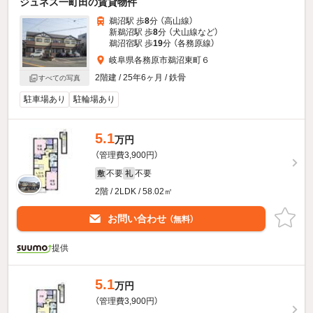
ジュネス一町田の賃貸物件
鵜沼駅 歩
8
分 （高山線）
新鵜沼駅 歩
8
分 （犬山線
など
）
鵜沼宿駅 歩
19
分 （各務原線）
岐阜県各務原市鵜沼東町６
2階建 / 25年6ヶ月 / 鉄骨
すべての写真
駐車場あり
駐輪場あり
5.1
万円
（管理費3,900円）
不要
不要
敷
礼
2階 / 2LDK / 58.02㎡
お問い合わせ
（無料）
提供
5.1
万円
（管理費3,900円）