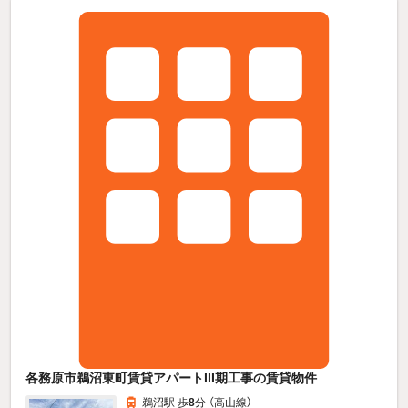
各務原市鵜沼東町賃貸アパートIII期工事の賃貸物件
鵜沼駅 歩
8
分 （高山線）