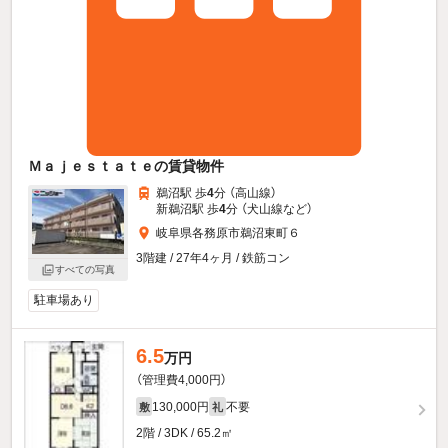
Ｍａｊｅｓｔａｔｅの賃貸物件
鵜沼駅 歩
4
分 （高山線）
新鵜沼駅 歩
4
分 （犬山線
など
）
岐阜県各務原市鵜沼東町６
3階建 / 27年4ヶ月 / 鉄筋コン
すべての写真
駐車場あり
6.5
万円
（管理費4,000円）
130,000円
不要
敷
礼
2階 / 3DK / 65.2㎡