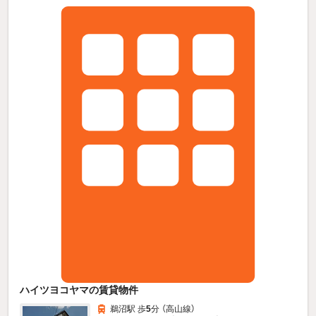
ハイツヨコヤマの賃貸物件
鵜沼駅 歩
5
分 （高山線）