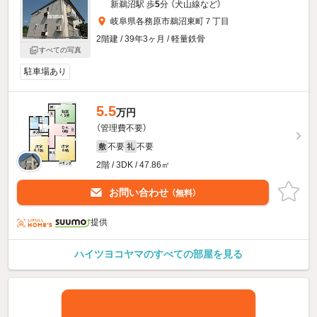
新鵜沼駅 歩
5
分 （犬山線
など
）
岐阜県各務原市鵜沼東町７丁目
2階建 / 39年3ヶ月 / 軽量鉄骨
すべての写真
駐車場あり
5.5
万円
（管理費不要）
不要
不要
敷
礼
2階 / 3DK / 47.86㎡
お問い合わせ
（無料）
提供
ハイツヨコヤマのすべての部屋を見る