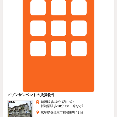
メゾンサンベントの賃貸物件
鵜沼駅 歩
10
分 （高山線）
新鵜沼駅 歩
10
分 （犬山線
など
）
岐阜県各務原市鵜沼東町7丁目