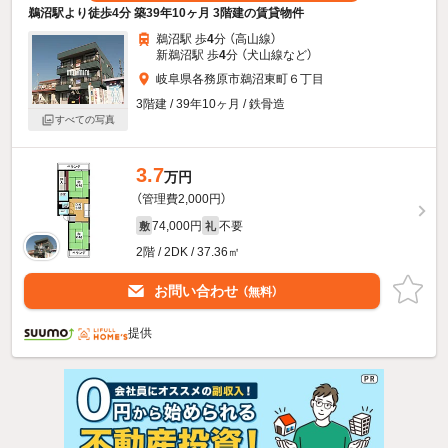
鵜沼駅より徒歩4分 築39年10ヶ月 3階建の賃貸物件
鵜沼駅 歩
4
分 （高山線）
新鵜沼駅 歩
4
分 （犬山線
など
）
岐阜県各務原市鵜沼東町６丁目
3階建 / 39年10ヶ月 / 鉄骨造
すべての写真
3.7
万円
（管理費2,000円）
74,000円
不要
敷
礼
2階 / 2DK / 37.36㎡
お問い合わせ
（無料）
提供