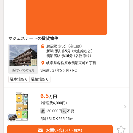
マジェステートの賃貸物件
鵜沼駅 歩
5
分 （高山線）
新鵜沼駅 歩
5
分 （犬山線
など
）
鵜沼宿駅 歩
16
分 （各務原線）
岐阜県各務原市鵜沼東町６丁目
3階建 / 27年5ヶ月 / RC
すべての写真
駐車場あり
駐輪場あり
6.5
万円
（管理費4,000円）
130,000円
不要
敷
礼
2階 / 3LDK / 65.26㎡
お問い合わせ
（無料）