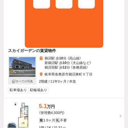
スカイガーデンの賃貸物件
鵜沼駅 歩
10
分 （高山線）
新鵜沼駅 歩
10
分 （犬山線
など
）
鵜沼宿駅 歩
12
分 （各務原線）
岐阜県各務原市鵜沼東町５丁目
2階建 / 11年3ヶ月 / 木造
すべての写真
駐車場あり
駐輪場あり
5.1
万円
（管理費4,500円）
1.0ヶ月
不要
敷
礼
1階 / 1K / 31.51㎡