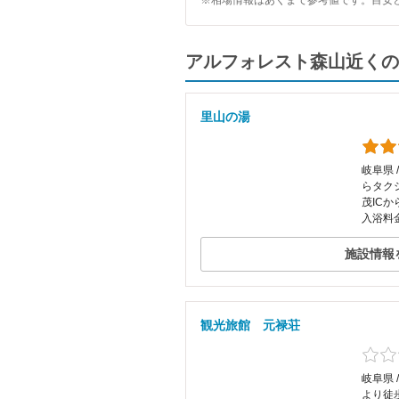
※相場情報はあくまで参考値です。目安
アルフォレスト森山近くの
里山の湯
岐阜県 
らタク
茂ICか
入浴料金
施設情報
観光旅館 元禄荘
岐阜県 
より徒