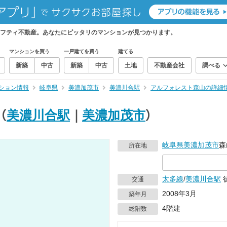
フティ不動産。あなたにピッタリのマンションが見つかります。
マンションを買う
一戸建てを買う
建てる
新築
中古
新築
中古
土地
不動産会社
調べる
ション情報
岐阜県
美濃加茂市
美濃川合駅
アルフォレスト森山の詳細
（
美濃川合駅
｜
美濃加茂市
）
岐阜県
美濃加茂市
森
所在地
太多線
/
美濃川合駅
交通
2008年3月
築年月
4階建
総階数