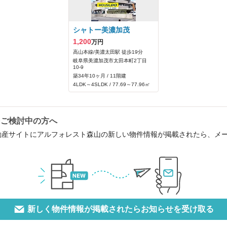
シャトー美濃加茂
1,200
万円
高山本線/美濃太田駅 徒歩19分
岐阜県美濃加茂市太田本町2丁目
10-9
築34年10ヶ月 / 11階建
4LDK～4SLDK / 77.69～77.96㎡
をご検討中の方へ
動産サイトにアルフォレスト森山の新しい物件情報が掲載されたら、メ
新しく物件情報が掲載されたらお知らせを受け取る