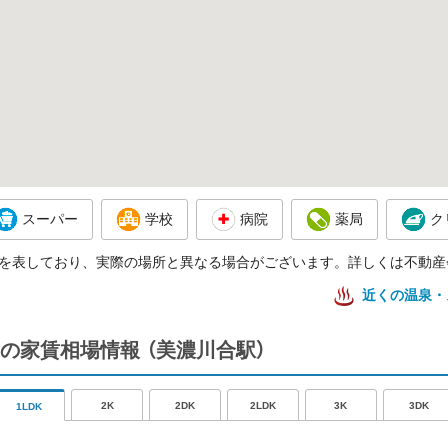
スーパー
学校
病院
薬局
ク
を表しており、実際の場所と異なる場合がございます。詳しくは不動産
近くの温泉・
の家賃相場情報
（美濃川合駅）
2K
2DK
2LDK
3K
3DK
1LDK