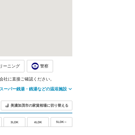
リーニング
警察
会社に直接ご確認ください。
スーパー銭湯・銭湯などの温浴施設
美濃加茂市の家賃相場に切り替える
5LDK～
3LDK
4LDK