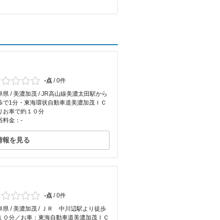
-点
/
0件
阜県 / 美濃加茂 / JR高山線美濃太田駅から
歩で1分・東海環状自動車道美濃加茂ＩＣ
りお車で約１０分
浴料金：-
情報を見る
-点
/
0件
阜県 / 美濃加茂 / ＪＲ 中川辺駅より徒歩
１０分／お車：東海自動車道美濃加茂ＩＣ