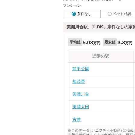
マンション
条件なし
ペット相談
美濃川合駅、1LDK、条件なしの家
5.03
3.3
平均値
最安値
万円
万円
近隣の駅
前平公園
加茂野
美濃川合
美濃太田
古井
※このデータは「ニフティ不動産」に掲載さ