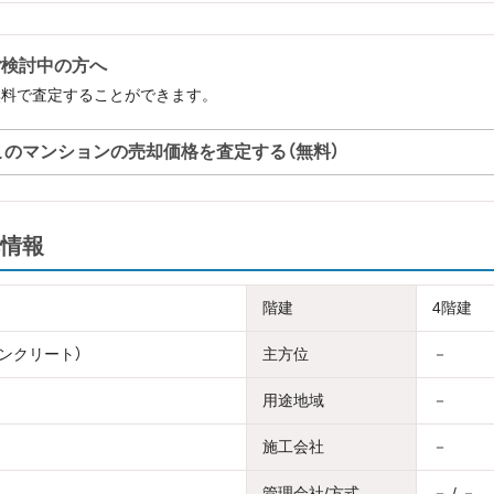
ご検討中の方へ
無料で査定することができます。
このマンションの売却価格を査定する（無料）
情報
階建
4階建
コンクリート）
主方位
－
用途地域
－
施工会社
－
管理会社/方式
－ / －