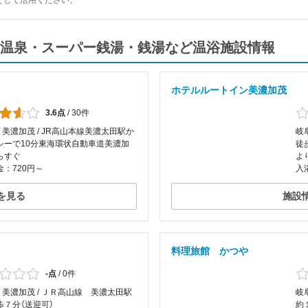
として活用ください。
温泉・スーパー銭湯・銭湯など温浴施設情報
ホテルルートイン美濃加茂
3.6点
/
30件
/ 美濃加茂 / JR高山本線美濃太田駅か
岐
シーで10分東海環状自動車道美濃加
徒
らすぐ
よ
：720円～
入
を見る
施設
料理旅館 かつや
-点
/
0件
/ 美濃加茂 / ＪＲ高山線 美濃太田駅
岐
歩７分（送迎可）
約