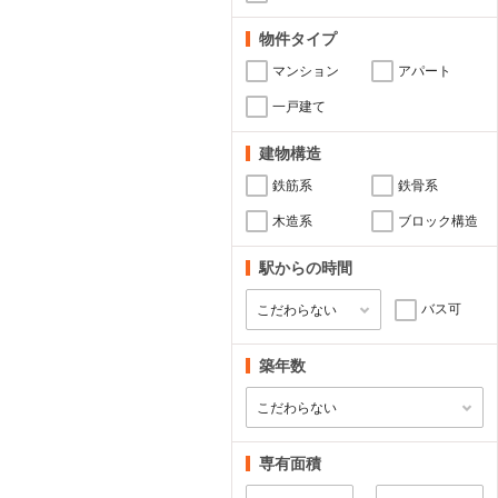
物件タイプ
マンション
アパート
一戸建て
建物構造
鉄筋系
鉄骨系
木造系
ブロック構造
駅からの時間
バス可
築年数
専有面積