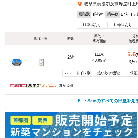
岐阜県美濃加茂市蜂屋町上蜂屋
4階建
17年4ヶ
総階数
築年数
駐車場あり
駐輪場あり
間取り
賃
間取り図
階数
専有面積
管理
5.6
1LDK
2階
40.89㎡
3,50
バス・トイレ別
追い炊き機能
保証
ほか提供
EL・Samのすべての部屋を見