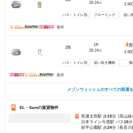
28.24㎡
3,90
バス・トイレ別
フローリング
追い
提供
4
1R
万
2階
28.24㎡
3,90
バス・トイレ別
追い炊き機能
南
提供
メゾンウィッシュのすべての部屋
EL・Samの賃貸物件
美濃太田駅 歩
15
分 （高山線
日本ライン今渡駅 バス
16
分
前平公園駅 歩
24
分 （長良川