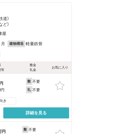
鉄道）
など
）
蜂屋
ヶ月
軽量鉄骨
建物構造
料
敷金
お気に入り
費等
礼金
不要
敷
円
不要
0円
礼
向き
詳細を見る
不要
敷
万円