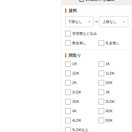
賃料
〜
管理費など込み
敷金無し
礼金無し
間取り
1R
1K
1DK
1LDK
2K
2DK
2LDK
3K
3DK
3LDK
4K
4DK
4LDK
5DK
5LDK以上