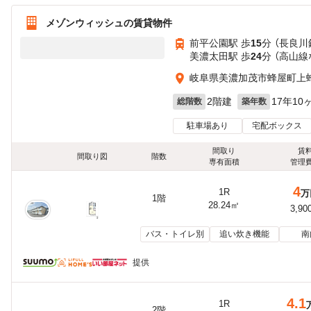
メゾンウィッシュの賃貸物件
前平公園駅 歩
15
分 （長良川
美濃太田駅 歩
24
分 （高山線
岐阜県美濃加茂市蜂屋町上
2階建
17年10
総階数
築年数
駐車場あり
宅配ボックス
間取り
賃
間取り図
階数
専有面積
管理
4
1R
万
1階
28.24㎡
3,90
バス・トイレ別
追い炊き機能
南
提供
4.1
1R
2階