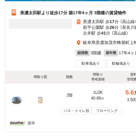
美濃太田駅より徒歩17分 築17年4ヶ月 3階建の賃貸物件
美濃太田駅 歩
17
分 （高山線
前平公園駅 歩
26
分 （長良川
古井駅 歩
41
分 （高山線）
岐阜県美濃加茂市蜂屋町上
3階建
17年4ヶ
総階数
築年数
駐車場あり
駐輪場あり
間取り
賃
間取り図
階数
専有面積
管理
5.6
1LDK
2階
40.89㎡
3,50
バス・トイレ別
フローリング
提供