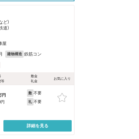
など
）
鉄道）
蜂屋
月
鉄筋コン
建物構造
料
敷金
お気に入り
費等
礼金
不要
敷
万円
不要
0円
礼
詳細を見る