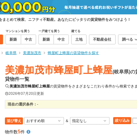
件をまとめて検索、ニフティ不動産。あなたにピッタリの賃貸物件をみつけよう！
マンションを買う
一戸建てを買う
建てる
新築
中古
新築
中古
土地
不動産会社
調べる
岐阜県
美濃加茂市
蜂屋町上蜂屋の賃貸物件を探す
美濃加茂市蜂屋町上蜂屋
(岐阜県)の
貸物件一覧
美濃加茂市蜂屋町上蜂屋
の賃貸物件をさまざまなこだわり条件から検索でき
2026年07月20日
更新
現在の選択条件：
-
絞り込み
並び替え
＆
5
物件数
件