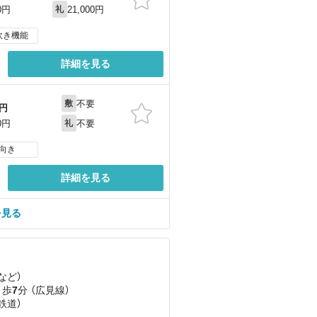
21,000円
0円
礼
炊き機能
詳細を見る
不要
敷
円
不要
0円
礼
向き
詳細を見る
を見る
など
）
 歩
7
分 （広見線）
鉄道）