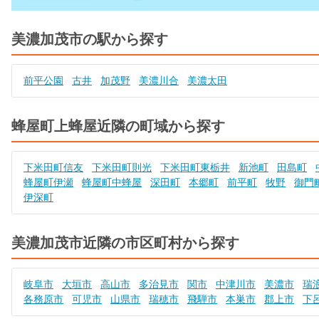
美濃加茂市の駅から探す
前平公園
古井
加茂野
美濃川合
美濃太田
蜂屋町上蜂屋近隣の町域から探す
下米田町信友
下米田町則光
下米田町東栃井
新池町
田島町
蜂屋町伊瀬
蜂屋町中蜂屋
深田町
本郷町
前平町
牧野
御門
伊深町
美濃加茂市近隣の市区町村から探す
岐阜市
大垣市
高山市
多治見市
関市
中津川市
美濃市
瑞
各務原市
可児市
山県市
瑞穂市
飛騨市
本巣市
郡上市
下