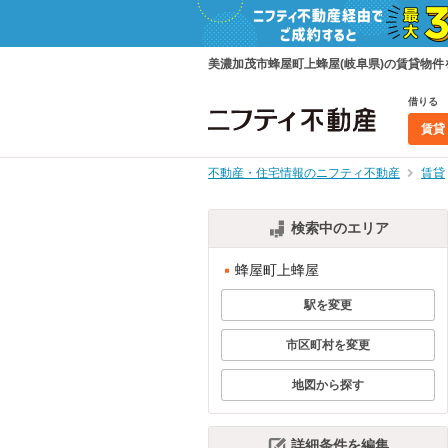
美濃加茂市蜂屋町上蜂屋(岐阜県)の賃貸物
借りる
賃貸
不動産・住宅情報のニフティ不動産
賃貸
検索中のエリア
蜂屋町上蜂屋
駅を変更
市区町村を変更
地図から探す
詳細条件を編集