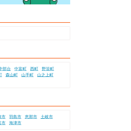
中部台
中富町
西町
野笹町
町
森山町
山手町
山之上町
浪市
羽島市
恵那市
土岐市
呂市
海津市