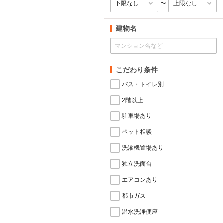
〜
建物名
こだわり条件
バス・トイレ別
2階以上
駐車場あり
ペット相談
洗濯機置場あり
独立洗面台
エアコンあり
都市ガス
温水洗浄便座