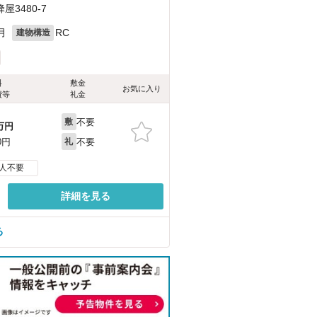
3480-7
月
RC
建物構造
料
敷金
お気に入り
費等
礼金
不要
敷
万円
不要
0円
礼
人不要
詳細を見る
る