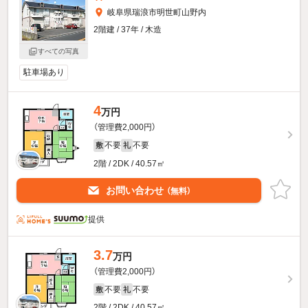
岐阜県瑞浪市明世町山野内
2階建 / 37年 / 木造
すべての写真
駐車場あり
4
万円
（管理費2,000円）
不要
不要
敷
礼
2階 / 2DK / 40.57㎡
お問い合わせ
（無料）
提供
3.7
万円
（管理費2,000円）
不要
不要
敷
礼
2階 / 2DK / 40.57㎡