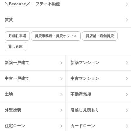
＼Because／ ニフティ不動産
コンロ2口以上
追焚き機能
賃貸
TV付インターホン
角部屋
新着のみ
インターネット無料
月極駐車場
賃貸事務所・賃貸オフィス
貸店舗・店舗賃貸
貸し倉庫
該当件数:
物件一覧に反映
12
件
新築一戸建て
新築マンション
中古一戸建て
中古マンション
土地
不動産売却
外壁塗装
引越し見積もり
住宅ローン
カードローン