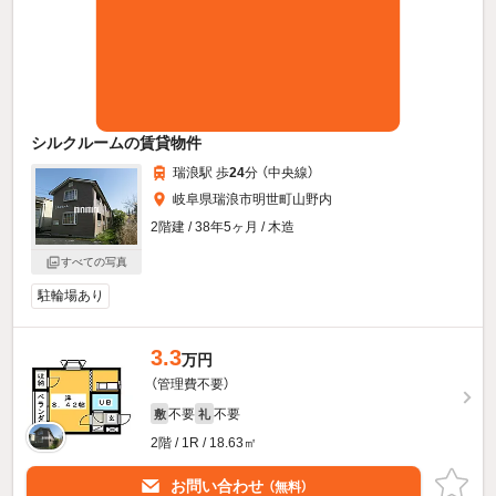
シルクルームの賃貸物件
瑞浪駅 歩
24
分 （中央線）
岐阜県瑞浪市明世町山野内
2階建 / 38年5ヶ月 / 木造
すべての写真
駐輪場あり
3.3
万円
（管理費不要）
不要
不要
敷
礼
2階 / 1R / 18.63㎡
お問い合わせ
（無料）