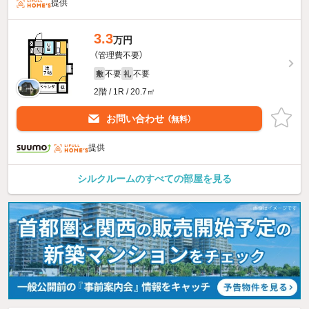
提供
3.3
万円
（管理費不要）
不要
不要
敷
礼
2階 / 1R / 20.7㎡
お問い合わせ
（無料）
提供
シルクルームのすべての部屋を見る