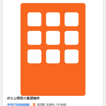
ポエム明世の賃貸物件
瑞浪駅 歩
24
分 （中央線）