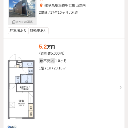
岐阜県瑞浪市明世町山野内
2階建 / 17年10ヶ月 / 木造
すべての写真
駐車場あり
駐輪場あり
5.2
万円
（管理費5,000円）
不要
1.0ヶ月
敷
礼
1階 / 1K / 23.18㎡