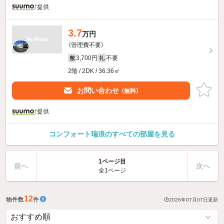
提供
3.7
万円
（管理費不要）
3,700円
不要
敷
礼
2階 / 2DK / 36.36㎡
お問い合わせ
（無料）
提供
コンフォート瑞浪のすべての部屋を見る
1ページ目
前へ
次へ
全1ページ
12
物件数
件
2026年07月07日
更新