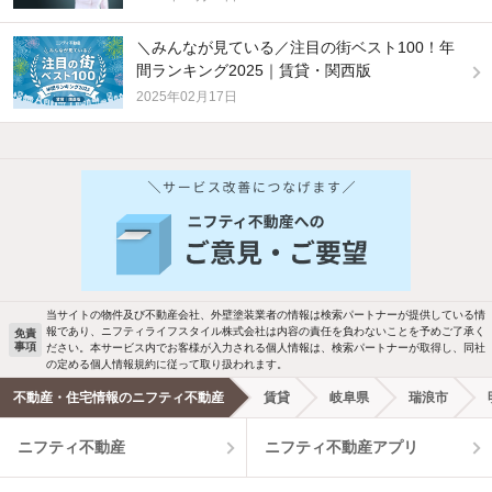
＼みんなが見ている／注目の街ベスト100！年
間ランキング2025｜賃貸・関西版
2025年02月17日
他の人はこんな条件で絞り込んでいます！
人気のこだわり条件
新着物件メール通知
バス・トイレ別
2階以上
検索中の条件の新着物件情報をいち早く
駐車場あり
ペット相談
お知らせします
当サイトの物件及び不動産会社、外壁塗装業者の情報は検索パートナーが提供している情
報であり、ニフティライフスタイル株式会社は内容の責任を負わないことを予めご了承く
免責
事項
ださい。本サービス内でお客様が入力される個人情報は、検索パートナーが取得し、同社
洗濯機置場あり
独立洗面台
新着メール通知を受け取る
の定める個人情報規約に従って取り扱われます。
不動産・住宅情報のニフティ不動産
賃貸
岐阜県
瑞浪市
エアコンあり
都市ガス
ニフティ不動産
ニフティ不動産アプリ
温水洗浄便座
オートロック