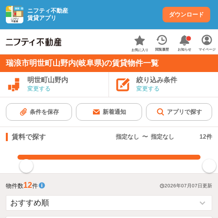
ニフティ不動産
ダウンロード
賃貸アプリ
お知らせ
閲覧履歴
マイページ
お気に入り
瑞浪市明世町山野内(岐阜県)の賃貸物件一覧
明世町山野内
絞り込み条件
変更する
変更する
条件を保存
新着通知
アプリで探す
賃料で探す
指定なし
〜
指定なし
12
件
指定した賃料で絞り込む
12
物件数
件
2026年07月07日
更新