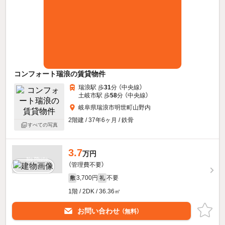
コンフォート瑞浪の賃貸物件
瑞浪駅 歩
31
分 （中央線）
土岐市駅 歩
58
分 （中央線）
岐阜県瑞浪市明世町山野内
2階建 / 37年6ヶ月 / 鉄骨
すべての写真
3.7
万円
（管理費不要）
3,700円
不要
敷
礼
1階 / 2DK / 36.36㎡
お問い合わせ
（無料）