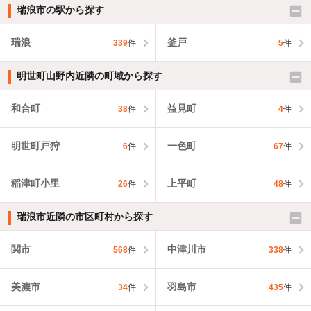
瑞浪市の駅から探す
瑞浪
釜戸
339
件
5
件
明世町山野内近隣の町域から探す
和合町
益見町
38
件
4
件
明世町戸狩
一色町
6
件
67
件
稲津町小里
上平町
26
件
48
件
瑞浪市近隣の市区町村から探す
関市
中津川市
568
件
338
件
美濃市
羽島市
34
件
435
件