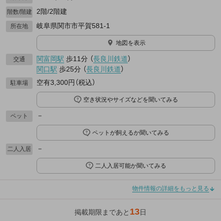
2階/2階建
階数/階建
岐阜県関市市平賀581-1
所在地
地図を表示
関富岡駅
歩11分
（
長良川鉄道
）
交通
関口駅
歩25分
（
長良川鉄道
）
空有3,300円（税込）
駐車場
空き状況やサイズなどを聞いてみる
－
ペット
ペットが飼えるか聞いてみる
－
二人入居
二人入居可能か聞いてみる
物件情報の詳細をもっと見る
13
掲載期限まであと
日