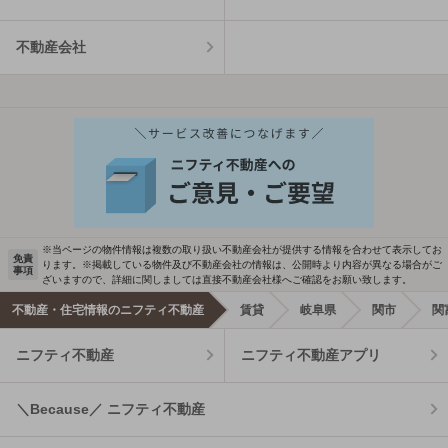
不動産会社
※当ページの物件情報は複数の取り扱い不動産会社が提供する情報を合わせて表示してお
免責
ります。※掲載している物件及び不動産会社の情報は、公開時より内容が異なる場合がご
事項
ざいますので、詳細に関しましては直接不動産会社様へご確認をお願い致します。
不動産・住宅情報のニフティ不動産
賃貸
岐阜県
関市
関
ニフティ不動産
ニフティ不動産アプリ
＼Because／ ニフティ不動産