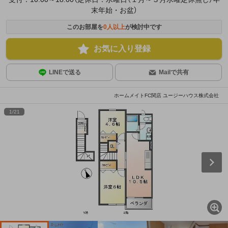
末年始・お盆）
このお部屋を
0
人以上
が検討中です
お気に入り登録
LINEで送る
Mailで共有
ホームメイトFC関店 ユージーハウス株式会社
1
/
21