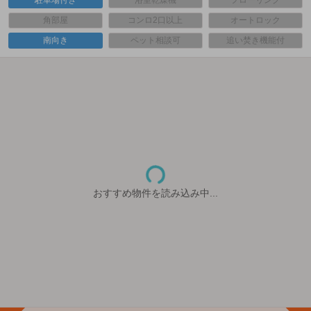
駐車場付き
浴室乾燥機
フローリング
角部屋
コンロ2口以上
オートロック
南向き
ペット相談可
追い焚き機能付
おすすめ物件を読み込み中...