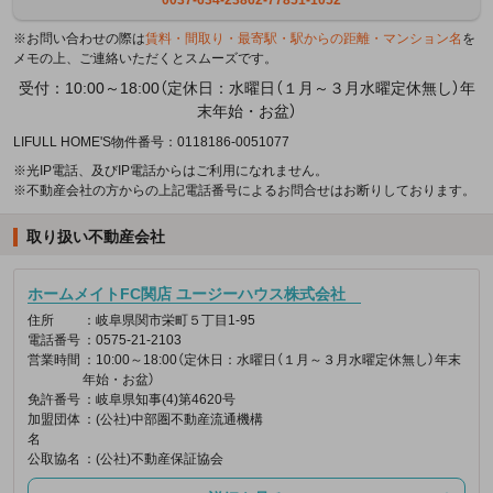
※お問い合わせの際は
賃料・間取り・最寄駅・駅からの距離・マンション名
を
メモの上、ご連絡いただくとスムーズです。
受付：10:00～18:00（定休日：水曜日（１月～３月水曜定休無し）年
末年始・お盆）
LIFULL HOME'S物件番号：0118186-0051077
※光IP電話、及びIP電話からはご利用になれません。
※不動産会社の方からの上記電話番号によるお問合せはお断りしております。
取り扱い不動産会社
ホームメイトFC関店 ユージーハウス株式会社
住所
：岐阜県関市栄町５丁目1-95
電話番号
：0575-21-2103
営業時間
：10:00～18:00（定休日：水曜日（１月～３月水曜定休無し）年末
年始・お盆）
免許番号
：岐阜県知事(4)第4620号
加盟団体
：(公社)中部圏不動産流通機構
名
公取協名
：(公社)不動産保証協会