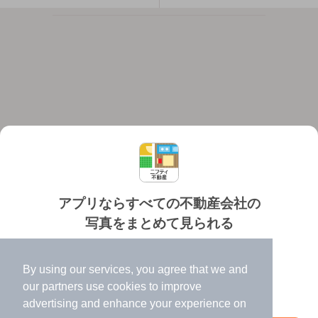
アプリならすべての不動産会社の
写真をまとめて見られる
対応機種
個人情報保護ポリシー
利用規約
運営会社
✔️
たくさんの写真でイメージふくらむ
ヘルプ・お問い合わせ
採用情報
By using our services, you agree that we and
✔️
高速表示で似た物件も見つけやすい
our
partners
use cookies to improve
✔️
便利な通知機能も充実
advertising and enhance your experience on