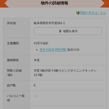
物件の詳細情報
情報の見方はこちら
所在地
岐阜県関市市平賀581-1
地図を表示
交通機関
利用可能駅
長良川鉄道
関富岡駅
徒歩11分
建物構造
木造
間取り詳細
洋室 6帖洋室 4.6帖リビングダイニングキッチン
（帖）
10.5帖
総戸数
6
バルコニー面
－
積