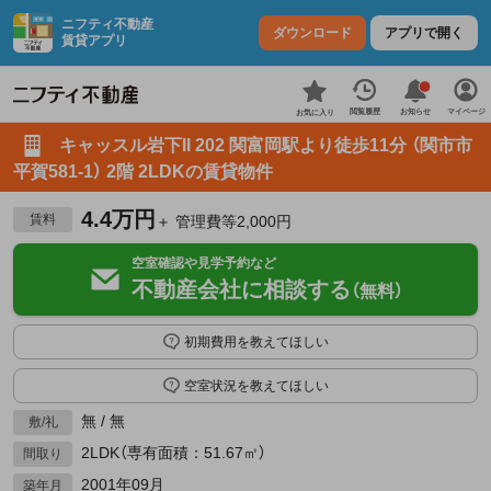
ニフティ不動産
ダウンロード
アプリで開く
賃貸アプリ
お知らせ
閲覧履歴
マイページ
お気に入り
キャッスル岩下II 202 関富岡駅より徒歩11分 （関市市
平賀581-1） 2階 2LDKの賃貸物件
4.4万円
賃料
＋ 管理費等2,000円
空室確認や見学予約など
不動産会社に相談する
（無料）
初期費用を教えてほしい
空室状況を教えてほしい
無 / 無
敷/礼
2LDK（専有面積：51.67㎡）
間取り
2001年09月
築年月