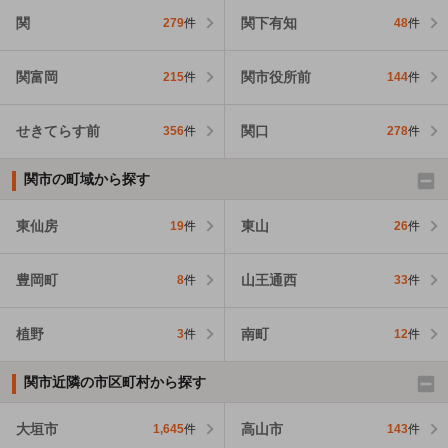
関
関下有知
279
件
48
件
関富岡
関市役所前
215
件
144
件
せきてらす前
関口
356
件
278
件
関市の町域から探す
東仙房
東山
19
件
26
件
豊岡町
山王通西
8
件
33
件
植野
南町
3
件
12
件
関市近隣の市区町村から探す
大垣市
高山市
1,645
件
143
件