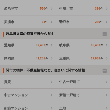
多治見市
中津川市
550
件
336
件
美濃市
瑞浪市
34
件
289
件
岐阜県近隣の都道府県から探す
愛知県
岐阜県
97,493
件
16,481
件
静岡県
三重県
41,251
件
17,938
件
関市の物件・不動産情報など、住まいに関する情報
賃貸
中古一戸建て
中古マンション
新築一戸建て
新築マンション
土地