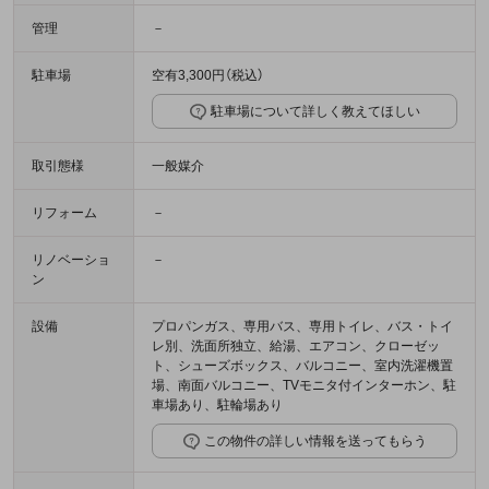
管理
－
駐車場
空有3,300円（税込）
駐車場について詳しく教えてほしい
取引態様
一般媒介
リフォーム
－
リノベーショ
－
ン
設備
プロパンガス、専用バス、専用トイレ、バス・トイ
レ別、洗面所独立、給湯、エアコン、クローゼッ
ト、シューズボックス、バルコニー、室内洗濯機置
場、南面バルコニー、TVモニタ付インターホン、駐
車場あり、駐輪場あり
この物件の詳しい情報を送ってもらう