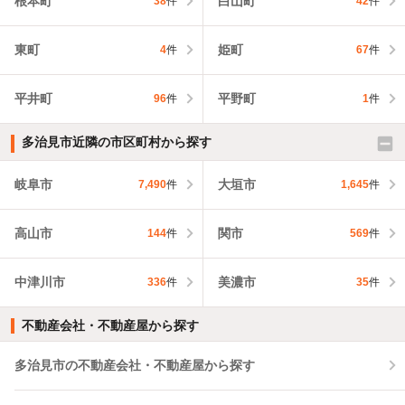
根本町
白山町
38
件
42
件
東町
姫町
4
件
67
件
平井町
平野町
96
件
1
件
多治見市近隣の市区町村から探す
岐阜市
大垣市
7,490
件
1,645
件
高山市
関市
144
件
569
件
中津川市
美濃市
336
件
35
件
不動産会社・不動産屋から探す
多治見市の不動産会社・不動産屋から探す