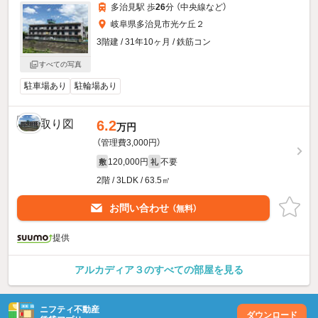
多治見駅 歩
26
分 （中央線
など
）
岐阜県多治見市光ケ丘２
3階建 / 31年10ヶ月 / 鉄筋コン
すべての写真
駐車場あり
駐輪場あり
6.2
万円
（管理費3,000円）
120,000円
不要
敷
礼
2階 / 3LDK / 63.5㎡
お問い合わせ
（無料）
提供
アルカディア３のすべての部屋を見る
ニフティ不動産
ダウンロード