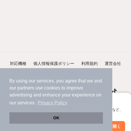
対応機種
個人情報保護ポリシー
利用規約
運営会社
ヘルプ・お問い合わせ
採用情報
By using our services, you agree that we and
our
partners
use cookies to improve
advertising and enhance your experience on
アプリに切り替えて、サクサクお部屋探し
our services.
Privacy Policy
会員登録なしですぐ使える。マップ検索やお気に入り保存など、
©NIFTY Lifestyle Co., Ltd.
アプリ限定の便利な機能が使えます！
OK
Web版で続行
アプリを開く
市区町村を変更
絞り込み条件を変更