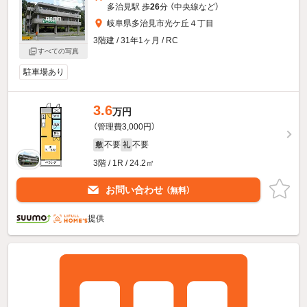
多治見駅 歩
26
分 （中央線
など
）
岐阜県多治見市光ケ丘４丁目
3階建 / 31年1ヶ月 / RC
すべての写真
駐車場あり
3.6
万円
（管理費3,000円）
不要
不要
敷
礼
3階 / 1R / 24.2㎡
お問い合わせ
（無料）
提供