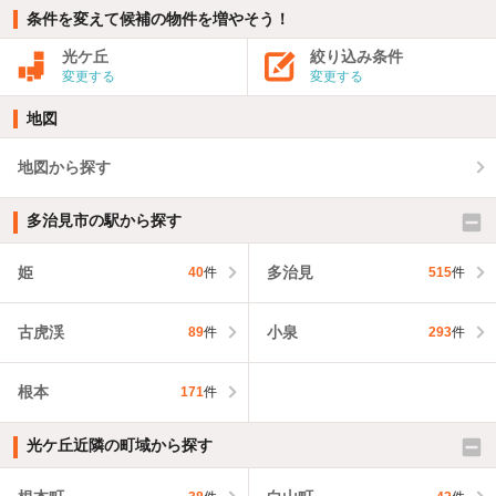
条件を変えて候補の物件を増やそう！
光ケ丘
絞り込み条件
変更する
変更する
地図
地図から探す
多治見市の駅から探す
姫
多治見
40
件
515
件
古虎渓
小泉
89
件
293
件
根本
171
件
光ケ丘近隣の町域から探す