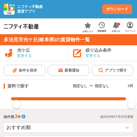
ニフティ不動産
ダウンロード
賃貸アプリ
お知らせ
閲覧履歴
マイページ
お気に入り
多治見市光ケ丘(岐阜県)の賃貸物件一覧
光ケ丘
絞り込み条件
変更する
変更する
条件を保存
新着通知
アプリで探す
賃料で探す
指定なし
〜
指定なし
3
件
指定した賃料で絞り込む
3
物件数
件
2026年07月25日
更新