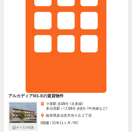
アルカディアIII1-Eの賃貸物件
小泉駅 歩
15
分 （太多線）
多治見駅 バス
15
分 歩
2
分 （中央線
など
）
岐阜県多治見市光ケ丘２丁目
3階建 / 31年11ヶ月 / RC
すべての写真