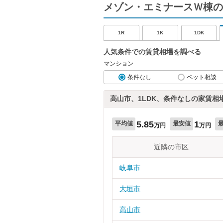
メゾン・エミナースＷ棟の
1R
1K
1DK
人気条件での賃貸相場を調べる
マンション
条件なし
ペット相談
高山市、1LDK、条件なしの家賃相
5.85
1
平均値
最安値
万円
万円
近隣の市区
岐阜市
大垣市
高山市