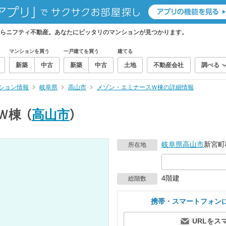
らニフティ不動産。あなたにピッタリのマンションが見つかります。
マンションを買う
一戸建てを買う
建てる
新築
中古
新築
中古
土地
不動産会社
調べる
ション情報
岐阜県
高山市
メゾン・エミナースＷ棟の詳細情報
Ｗ棟
（
高山市
）
岐阜県
高山市
新宮町8
所在地
4階建
総階数
携帯・スマートフォン
URLをス