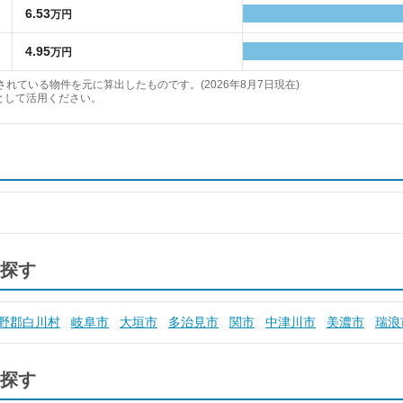
6.53
万円
4.95
万円
れている物件を元に算出したものです。(2026年8月7日現在)
として活用ください。
探す
野郡白川村
岐阜市
大垣市
多治見市
関市
中津川市
美濃市
瑞浪
探す