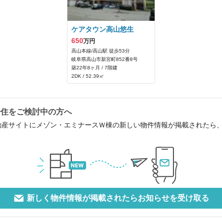
ケアタウン高山悠生
650
万円
高山本線/高山駅 徒歩53分
岐阜県高山市新宮町852番8号
築22年8ヶ月 / 7階建
2DK / 52.39㎡
居住をご検討中の方へ
動産サイトにメゾン・エミナースＷ棟の新しい物件情報が掲載されたら
新しく物件情報が掲載されたらお知らせを受け取る