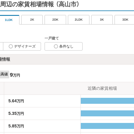
周辺の家賃相場情報
（高山市）
2K
2DK
2LDK
3K
3DK
1LDK
一戸建て
デザイナーズ
条件なし
場情報
9
最高値
万円
近隣の家賃相場
5.64
万円
5.35
万円
5.85
万円