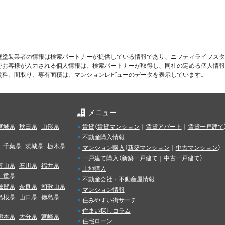
壁塗装業者の情報は検索パートナーが提供している情報であり、ニフティライフスタ
でお客様が入力される個人情報は、検索パートナーが取得し、同社の定める個人情報
賃料、間取り、専有面積は、マンションレビューのデータを表示しています。
メニュー
宮城県
秋田県
山形県
賃貸
（
賃貸マンション
｜
賃貸アパート
｜
賃貸一戸建て
不動産購入情報
千葉県
茨城県
栃木県
マンション購入
（
新築マンション
｜
中古マンション
）
一戸建て購入
（
新築一戸建て
｜
中古一戸建て
）
富山県
石川県
福井県
土地購入
三重県
不動産会社・不動産屋情報
滋賀県
奈良県
和歌山県
マンション情報
島根県
山口県
徳島県
住みやすい街サーチ
住まい探しコラム
熊本県
大分県
宮崎県
住宅ローン