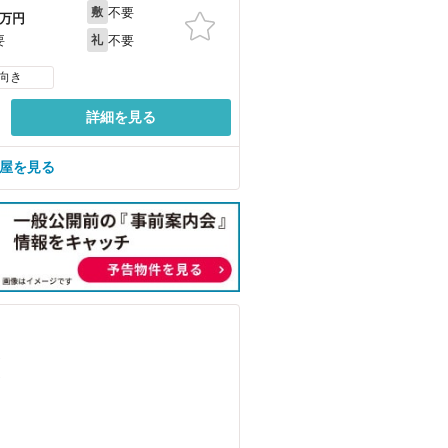
不要
敷
万円
不要
要
礼
向き
詳細を見る
部屋を見る
）
）