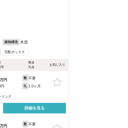
）
月
木造
建物構造
宅配ボックス
料
敷金
お気に入り
費等
礼金
不要
敷
万円
1.0ヶ月
0円
礼
ーリング
詳細を見る
不要
敷
万円