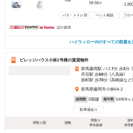
59.58㎡
2,80
バス・トイレ別
ペット相談
フロ
ほか提供
ハイウィローVIのすべての部屋を
ビレッジハウス小林1号棟の賃貸物件
群馬藤岡駅 バス
7
分 歩
2
分 
丹荘駅 歩
60
分 （八高線）
新町駅 歩
70
分 （高崎線
など
群馬県藤岡市小林64-2
5階建
54年8ヶ
総階数
築年数
駐車場あり
間取り
賃
間取り図
階数
専有面積
管理