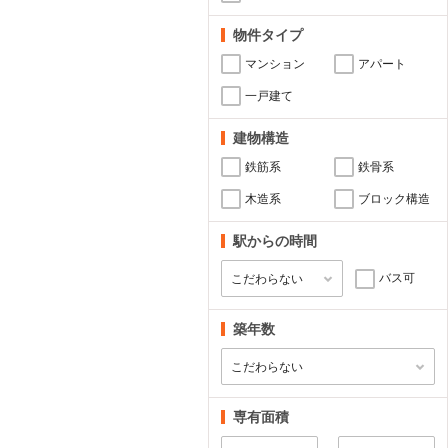
物件タイプ
マンション
アパート
一戸建て
建物構造
鉄筋系
鉄骨系
木造系
ブロック構造
駅からの時間
バス可
築年数
専有面積