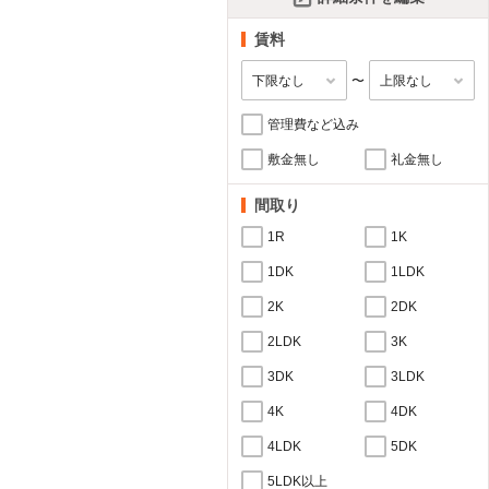
賃料
〜
管理費など込み
敷金無し
礼金無し
間取り
1R
1K
1DK
1LDK
2K
2DK
2LDK
3K
3DK
3LDK
4K
4DK
4LDK
5DK
5LDK以上