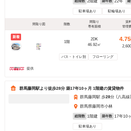
2階建
22年
総階数
築年数
建
駐車場あり
駐輪場あり
間取り
賃
間取り図
階数
専有面積
管理
新着
4.75
2DK
1階
46.92㎡
2,60
バス・トイレ別
フローリング
提供
群馬藤岡駅より徒歩28分 築17年10ヶ月 1階建の賃貸物件
群馬藤岡駅 歩
28
分 （八高線
群馬県藤岡市小林
1階建
17年10
総階数
築年数
駐車場あり