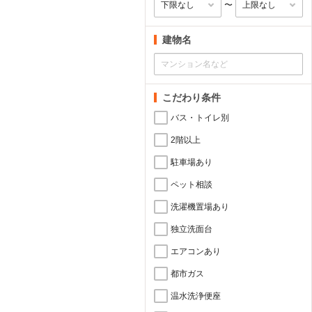
〜
建物名
こだわり条件
バス・トイレ別
2階以上
駐車場あり
ペット相談
洗濯機置場あり
独立洗面台
エアコンあり
都市ガス
温水洗浄便座