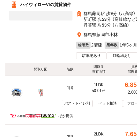
ハイウィローVIの賃貸物件
群馬藤岡駅 歩
9
分 （八高線）
新町駅 歩
53
分 （高崎線
など
丹荘駅 歩
53
分 （八高線）
群馬県藤岡市小林
2階建
1年5ヶ
総階数
築年数
駐車場あり
駐輪場あり
間取り
賃
間取り図
階数
専有面積
管理
6.85
1LDK
1階
50.01㎡
2,80
バス・トイレ別
ペット相談
フロ
ほか提供
7.65
2LDK
2階