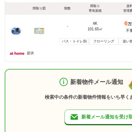
間取り
賃
間取り図
階数
専有面積
管理
6
4K
万
-
101.65㎡
不
バス・トイレ別
フローリング
追い
提供
新着物件メール通知
検索中の条件の新着物件情報をいち早く
新着メール通知を受け