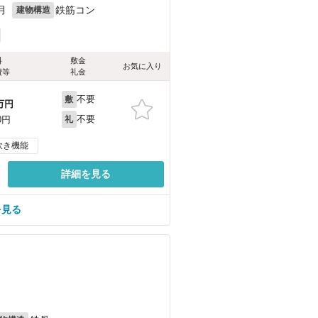
月
鉄筋コン
建物構造
料
敷金
お気に入り
費等
礼金
不要
敷
万円
不要
0円
礼
炊き機能
詳細を見る
を見る
）