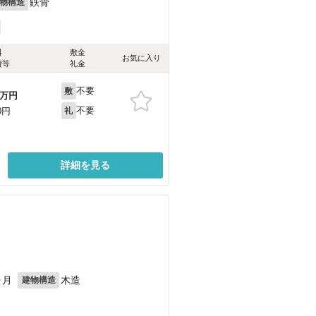
鉄骨
物構造
料
敷金
お気に入り
費等
礼金
不要
敷
万円
不要
0円
礼
詳細を見る
）
ヶ月
木造
建物構造