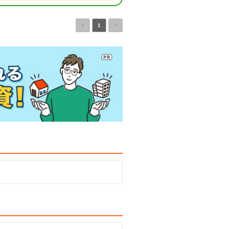
<
1
>