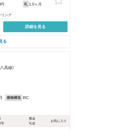
1.0ヶ月
0円
礼
ーリング
詳細を見る
見る
（八高線）
）
月
RC
建物構造
料
敷金
お気に入り
費等
礼金