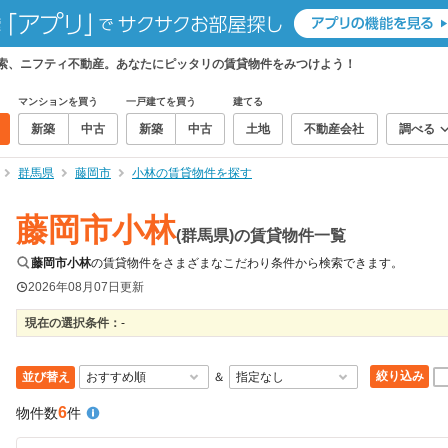
検索、ニフティ不動産。あなたにピッタリの賃貸物件をみつけよう！
マンションを買う
一戸建てを買う
建てる
新築
中古
新築
中古
土地
不動産会社
調べる
群馬県
藤岡市
小林の賃貸物件を探す
藤岡市小林
(群馬県)の賃貸物件一覧
藤岡市小林
の賃貸物件をさまざまなこだわり条件から検索できます。
2026年08月07日
更新
現在の選択条件：
-
絞り込み
並び替え
＆
6
物件数
件