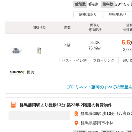
4階建
29年5ヶ
総階数
築年数
駐車場あり
駐輪場あり
間取り
賃
間取り図
階数
専有面積
管理
5.5
3LDK
4階
75.49㎡
3,00
バス・トイレ別
フローリング
追い
提供
プロミネント藤岡のすべての部屋
群馬藤岡駅より徒歩13分 築22年 2階建の賃貸物件
群馬藤岡駅 歩
13
分 （八高線
群馬県藤岡市小林