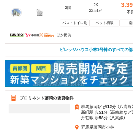
3.39
2K
3階
33.51㎡
不
バス・トイレ別
ペット相談
南
ほか提供
ビレッジハウス小林1号棟のすべての
プロミネント藤岡の賃貸物件
群馬藤岡駅 歩
12
分 （八高線
新町駅 歩
51
分 （高崎線
など
丹荘駅 歩
58
分 （八高線）
群馬県藤岡市小林