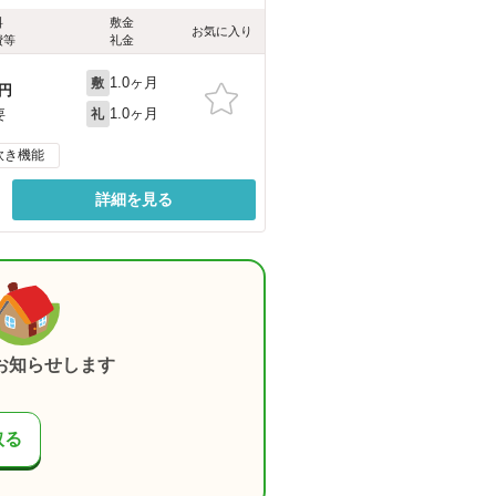
料
敷金
お気に入り
費等
礼金
1.0ヶ月
敷
円
1.0ヶ月
要
礼
炊き機能
詳細を見る
お知らせします
取る