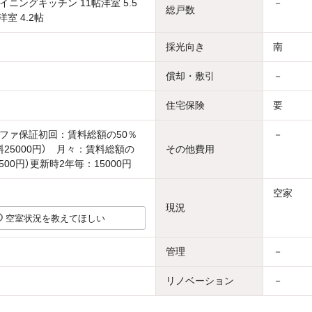
ニングキッチン 11帖洋室 5.5
－
総戸数
洋室 4.2帖
採光向き
南
償却・敷引
－
住宅保険
要
ファ保証初回：賃料総額の50％
－
料25000円） 月々：賃料総額の
その他費用
低500円）更新時2年毎：15000円
空家
現況
空室状況を教えてほしい
管理
－
リノベーション
－