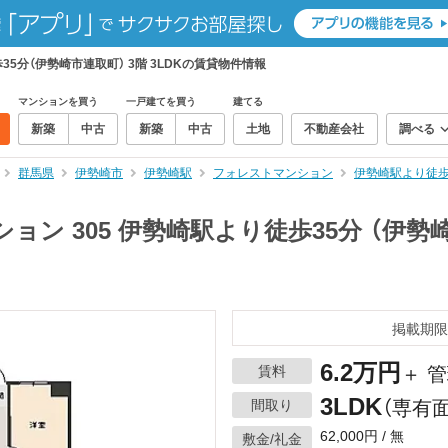
35分（伊勢崎市連取町） 3階 3LDKの賃貸物件情報
マンションを買う
一戸建てを買う
建てる
新築
中古
新築
中古
土地
不動産会社
調べる
群馬県
伊勢崎市
伊勢崎駅
フォレストマンション
伊勢崎駅より徒歩3
ン 305 伊勢崎駅より徒歩35分 （伊勢崎市
掲載期限
6.2万円
賃料
＋ 
3LDK
間取り
（専有面
62,000円 / 無
敷金/礼金