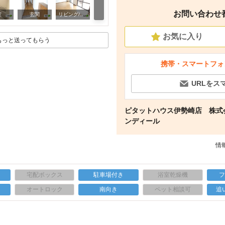
お問い合わせ番号
キッチン
室
玄関
リビング/ダイニング
お気に入り
もっと送ってもらう
携帯・スマートフォ
URLをス
ピタットハウス伊勢崎店 株式
ンディール
情報
宅配ボックス
駐車場付き
浴室乾燥機
上
オートロック
南向き
ペット相談可
追