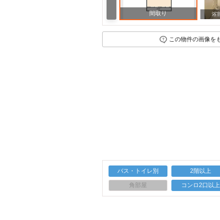
間取り
周辺
周辺
浴
この物件の画像を
バス・トイレ別
2階以上
角部屋
コンロ2口以