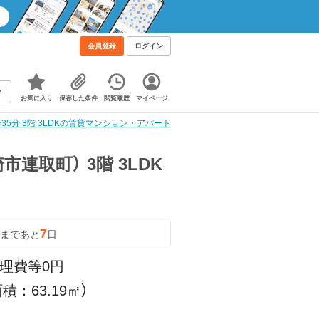
会員登録
ログイン
お気に入り
保存した条件
閲覧履歴
マイページ
5分 3階 3LDKの賃貸マンション・アパート
連取町） 3階 3LDK
7
まであと
日
管理費等0円
積：63.19㎡）