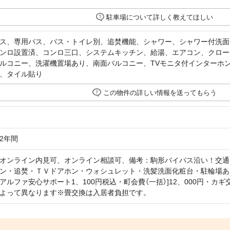
駐車場について詳しく教えてほしい
ス、専用バス、バス・トイレ別、追焚機能、シャワー、シャワー付洗面
ンロ設置済、コンロ三口、システムキッチン、給湯、エアコン、クロー
ルコニー、洗濯機置場あり、南面バルコニー、TVモニタ付インターホ
、タイル貼り
この物件の詳しい情報を送ってもらう
2年間
オンライン内見可、オンライン相談可、備考：駒形バイパス沿い！交通
ン・追焚・ＴＶドアホン・ウォシュレット・洗髪洗面化粧台・駐輪場あ
アルファ安心サポート1、100円税込・町会費（一括）]12、000円・カギ
よって異なります※畳交換は入居者負担です。