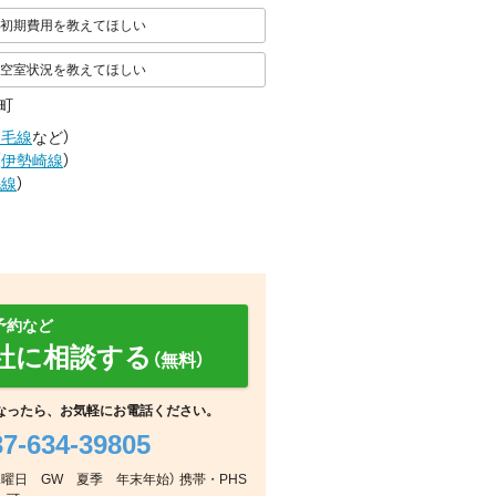
初期費用を教えてほしい
空室状況を教えてほしい
町
両毛線
など
）
（
伊勢崎線
）
毛線
）
予約など
社に相談する
（無料）
なったら、お気軽にお電話ください。
37-634-39805
その他
その他
その他
週水曜日 GW 夏季 年末年始） 携帯・PHS