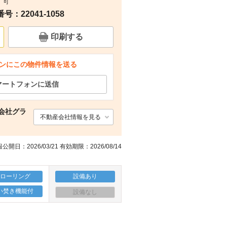
可
：22041-1058
その他
その他
その他
その他
印刷する
ンにこの物件情報を送る
マートフォンに送信
会社グラ
不動産会社情報を見る
公開日：2026/03/21 有効期限：2026/08/14
フローリング
設備あり
い焚き機能付
設備なし