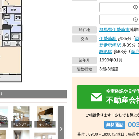
群馬県
伊勢崎市
連取
所在地
伊勢崎駅
歩35分
（
交通
新伊勢崎駅
歩39分
駒形駅
歩63分
（
両
1999年01月
築年月
3階/3階建
階数/階建
空室確認や見学
り
不動産会
ご相談承ります！少しでも気に
00
無料通話
観
リビング/ダイニング
キッチン
受付：09:30～18:00（定休日：毎