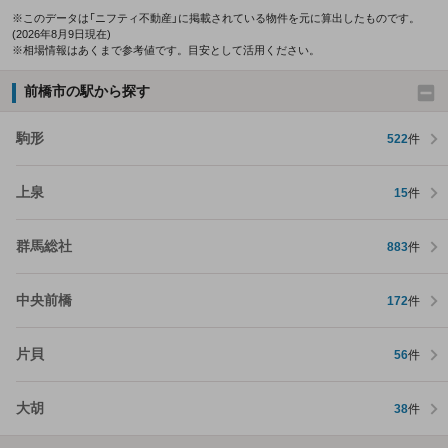
※このデータは「ニフティ不動産」に掲載されている物件を元に算出したものです。
(2026年8月9日現在)
※相場情報はあくまで参考値です。目安として活用ください。
前橋市の駅から探す
駒形
522
件
上泉
15
件
群馬総社
883
件
中央前橋
172
件
片貝
56
件
大胡
38
件