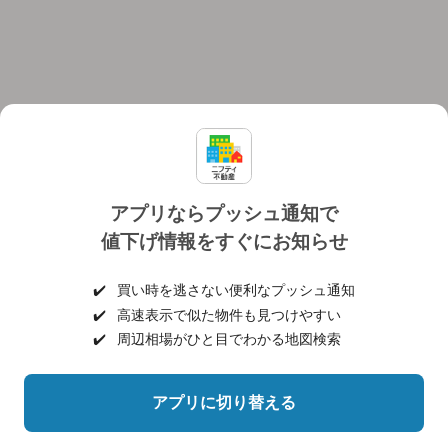
アプリならプッシュ通知で
値下げ情報をすぐにお知らせ
対応機種
個人情報保護ポリシー
利用規約
運営会社
✔️
買い時を逃さない便利なプッシュ通知
ヘルプ・お問い合わせ
採用情報
✔️
高速表示で似た物件も見つけやすい
✔️
周辺相場がひと目でわかる地図検索
アプリに切り替える
©NIFTY Lifestyle Co., Ltd.