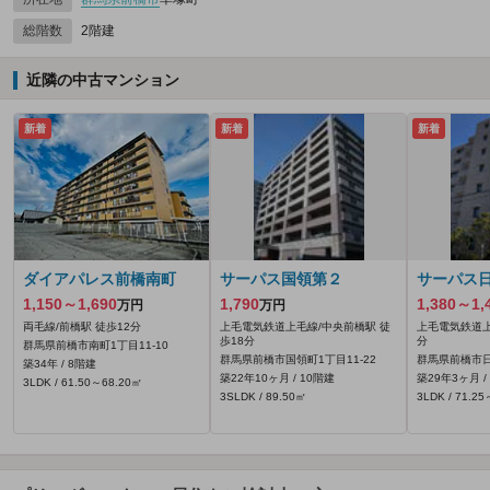
総階数
2階建
近隣の中古マンション
新着
新着
新着
ダイアパレス前橋南町
サーパス国領第２
サーパス
1,150～1,690
1,790
1,380～1,
万円
万円
両毛線/前橋駅 徒歩12分
上毛電気鉄道上毛線/中央前橋駅 徒
上毛電気鉄道上
歩18分
分
群馬県前橋市南町1丁目11-10
群馬県前橋市国領町1丁目11-22
群馬県前橋市日
築34年 / 8階建
築22年10ヶ月 / 10階建
築29年3ヶ月 /
3LDK / 61.50～68.20㎡
3SLDK / 89.50㎡
3LDK / 71.2