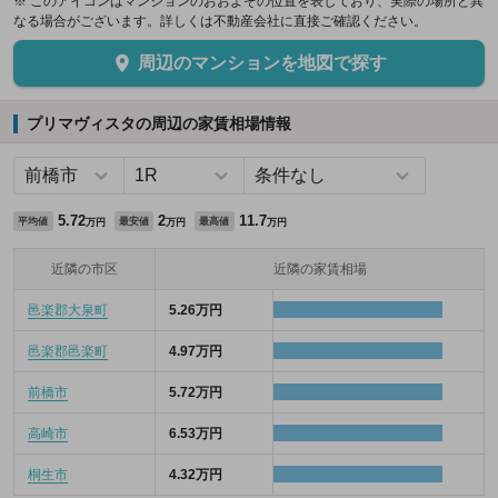
※ このアイコンはマンションのおおよその位置を表しており、実際の場所と異
なる場合がございます。詳しくは不動産会社に直接ご確認ください。
周辺のマンションを地図で探す
プリマヴィスタの周辺の家賃相場情報
5.72
2
11.7
平均値
最安値
最高値
万円
万円
万円
近隣の市区
近隣の家賃相場
邑楽郡大泉町
5.26万円
邑楽郡邑楽町
4.97万円
前橋市
5.72万円
高崎市
6.53万円
桐生市
4.32万円