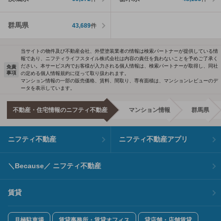
群馬県
43,689
件
当サイトの物件及び不動産会社、外壁塗装業者の情報は検索パートナーが提供している情
報であり、ニフティライフスタイル株式会社は内容の責任を負わないことを予めご了承く
ださい。本サービス内でお客様が入力される個人情報は、検索パートナーが取得し、同社
免責
事項
の定める個人情報規約に従って取り扱われます。
マンション情報の一部の販売価格、賃料、間取り、専有面積は、マンションレビューのデ
ータを表示しています。
不動産・住宅情報のニフティ不動産
マンション情報
群馬県
ニフティ不動産
ニフティ不動産アプリ
＼Because／ ニフティ不動産
賃貸
月極駐車場
賃貸事務所・賃貸オフィス
貸店舗・店舗賃貸