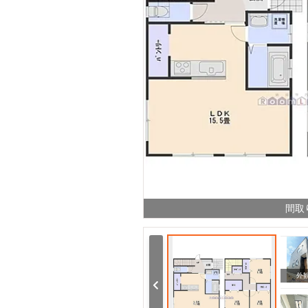
間取
その他
周辺
外