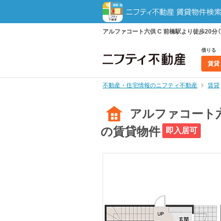
アルファコート六供 C 前橋駅より徒歩20分（前
借りる
賃貸
不動産・住宅情報のニフティ不動産
賃貸
アルファコート六供
の賃貸物件
即入居可