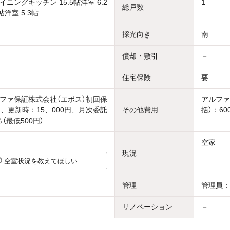
ニングキッチン 15.5帖洋室 6.2
1
総戸数
帖洋室 5.3帖
採光向き
南
償却・敷引
－
住宅保険
要
ファ保証株式会社（エポス）初回保
アルファ
％、更新時：15、000円、月次委託
その他費用
括）：60
％（最低500円）
空家
現況
空室状況を教えてほしい
管理
管理員：
リノベーション
－