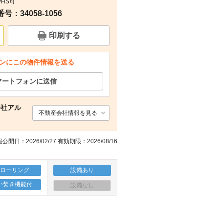
PHS可
：34058-1056
間取り
周辺
印刷する
ンにこの物件情報を送る
マートフォンに送信
会社アル
不動産会社情報を見る
公開日：2026/02/27 有効期限：2026/08/16
フローリング
設備あり
い焚き機能付
設備なし