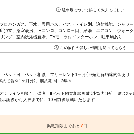
駐車場について詳しく教えてほしい
プロパンガス、下水、専用バス、バス・トイレ別、追焚機能、シャワー
所独立、浴室暖房、IHコンロ、コンロ三口、給湯、エアコン、ウォー
リング、室内洗濯機置場、TVモニタ付インターホン、駐車場あり
この物件の詳しい情報を送ってもらう
、ペット可、ペット相談、フリーレント1ヶ月（※短期解約違約金あり：
解約で賃料1ヶ月分）、契約期間：2年間
オンライン相談可、備考：■ペット飼育相談可能（小型犬1匹）、敷金2ヶ月
査承認後から入居までに、10日前後頂戴いたします
7
掲載期限まであと
日