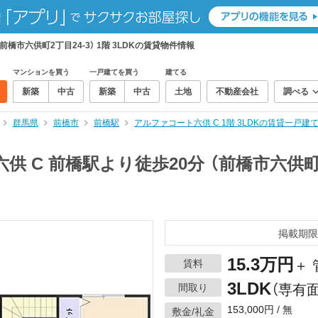
橋市六供町2丁目24-3） 1階 3LDKの賃貸物件情報
マンションを買う
一戸建てを買う
建てる
新築
中古
新築
中古
土地
不動産会社
調べる
群馬県
前橋市
前橋駅
アルファコート六供 C 1階 3LDKの賃貸一戸建
 C 前橋駅より徒歩20分 （前橋市六供町2丁目
掲載期限
15.3万円
賃料
＋
3LDK
間取り
（専有面
153,000円 / 無
敷金/礼金