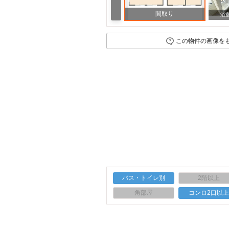
間取り
浴
この物件の画像を
バス・トイレ別
2階以上
角部屋
コンロ2口以