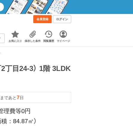
会員登録
ログイン
お気に入り
保存した条件
閲覧履歴
マイページ
て
24-3） 1階 3LDK
7
まであと
日
 管理費等0円
積：84.87㎡）