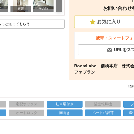
お問い合わせ番号
その他
室
玄関
その他
お気に入り
もっと送ってもらう
携帯・スマートフォ
URLをス
RoomLabo 前橋本店 株式
ファプラン
情報
宅配ボックス
駐車場付き
浴室乾燥機
上
オートロック
南向き
ペット相談可
追