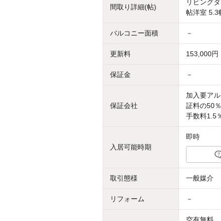
リビングダイ
間取り詳細(帖)
帖洋室 5.3
バルコニー面積
－
更新料
153,000円
保証金
－
加入要アル
保証会社
証料の50
手数料1.5
即時
入居可能時期
取引態様
一般媒介
リフォーム
－
空有無料