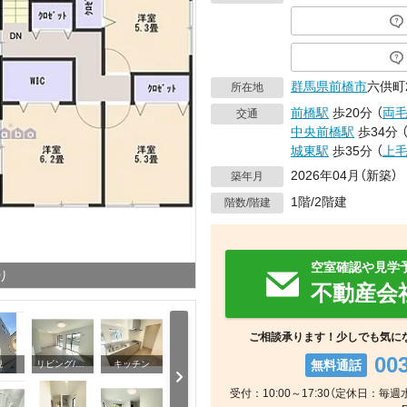
群馬県
前橋市
六供町2
所在地
前橋駅
歩20分
（
両
交通
中央前橋駅
歩34分
城東駅
歩35分
（
上
2026年04月（新築）
築年月
1階/2階建
階数/階建
空室確認や見学
り
不動産会
ご相談承ります！少しでも気に
00
無料通話
観
リビング/ダイニング
キッチン
受付：10:00～17:30（定休日：