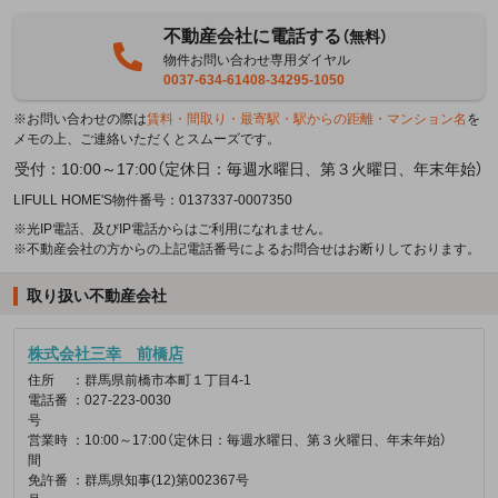
不動産会社に電話する
（無料）
物件お問い合わせ専用ダイヤル
0037-634-61408-34295-1050
※お問い合わせの際は
賃料・間取り・最寄駅・駅からの距離・マンション名
を
メモの上、ご連絡いただくとスムーズです。
受付：10:00～17:00（定休日：毎週水曜日、第３火曜日、年末年始）
LIFULL HOME'S物件番号：0137337-0007350
※光IP電話、及びIP電話からはご利用になれません。
※不動産会社の方からの上記電話番号によるお問合せはお断りしております。
取り扱い不動産会社
株式会社三幸 前橋店
住所
：群馬県前橋市本町１丁目4-1
電話番
：027-223-0030
号
営業時
：10:00～17:00（定休日：毎週水曜日、第３火曜日、年末年始）
間
免許番
：群馬県知事(12)第002367号