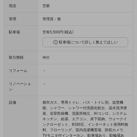
現況
空家
管理
管理員：無
駐車場
空有5,500円（税込）
駐車場について詳しく教えてほしい
取引態様
仲介
リフォーム
－
リノベーショ
－
ン
設備
都市ガス、専用トイレ、バス・トイレ別、追焚機
能、シャワー、シャワー付洗面化粧台、温水洗浄便
座、浴室乾燥機、洗面所独立、IHコンロ、システム
キッチン、給湯、エアコン、床下収納、ウォークイ
ンクローゼット、BS対応、インターネット使用料無
料、フローリング、室内洗濯機置場、防犯カメラ、
TVモニタ付インターホン、駐車場あり、駐輪場あ