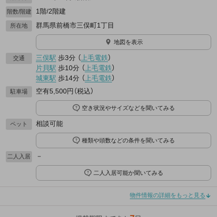
1階/2階建
階数/階建
群馬県前橋市三俣町1丁目
所在地
地図を表示
三俣駅
歩3分
（
上毛電鉄
）
交通
片貝駅
歩10分
（
上毛電鉄
）
城東駅
歩14分
（
上毛電鉄
）
空有5,500円（税込）
駐車場
空き状況やサイズなどを聞いてみる
相談可能
ペット
種類や頭数などの条件を聞いてみる
－
二人入居
二人入居可能か聞いてみる
物件情報の詳細をもっと見る