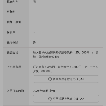
採光向き
南
更新料
－
償却・敷引
－
保証金
－
住宅保険
要
保証会社
加入要その他契約時保証委託料：25、000円 / 月
額：賃料総額の2.5％
その他費用
町内会費：350円、鍵交換代：3300円、クリーニン
グ代：80000円
初期費用を教えてほしい
入居可能時期
2026年08月 上旬
空室状況を教えてほしい