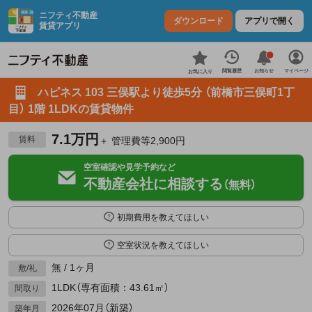
ニフティ不動産
ダウンロード
アプリで開く
賃貸アプリ
お知らせ
閲覧履歴
マイページ
お気に入り
ハピネス 103 三俣駅より徒歩5分 （前橋市三俣町1丁
目） 1階 1LDKの賃貸物件
7.1万円
賃料
＋ 管理費等2,900円
空室確認や見学予約など
不動産会社に相談する
（無料）
初期費用を教えてほしい
空室状況を教えてほしい
無 / 1ヶ月
敷/礼
1LDK（専有面積：43.61㎡）
間取り
2026年07月（新築）
築年月