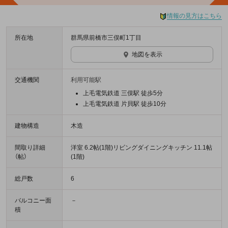
情報の見方はこちら
所在地
群馬県前橋市三俣町1丁目
地図を表示
交通機関
利用可能駅
上毛電気鉄道 三俣駅 徒歩5分
上毛電気鉄道 片貝駅 徒歩10分
建物構造
木造
間取り詳細
洋室 6.2帖(1階)リビングダイニングキッチン 11.1帖
（帖）
(1階)
総戸数
6
バルコニー面
－
積