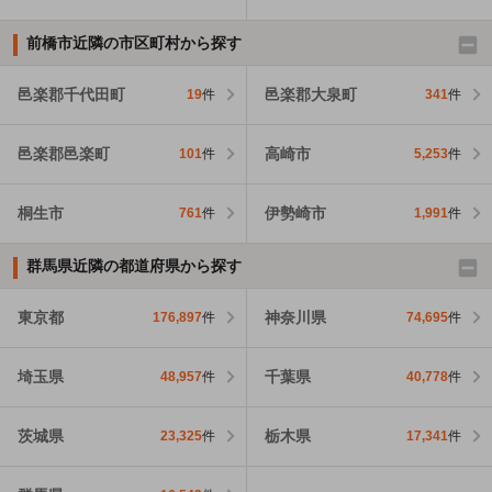
前橋市近隣の市区町村から探す
邑楽郡千代田町
邑楽郡大泉町
19
件
341
件
邑楽郡邑楽町
高崎市
101
件
5,253
件
桐生市
伊勢崎市
761
件
1,991
件
群馬県近隣の都道府県から探す
東京都
神奈川県
176,897
件
74,695
件
埼玉県
千葉県
48,957
件
40,778
件
茨城県
栃木県
23,325
件
17,341
件