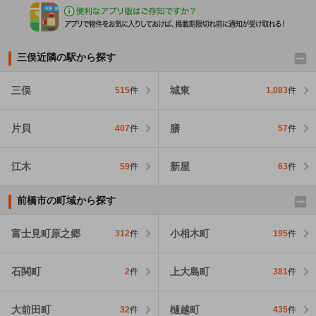
三俣近隣の駅から探す
三俣
城東
515
件
1,083
件
片貝
膳
407
件
57
件
江木
新屋
59
件
63
件
前橋市の町域から探す
富士見町原之郷
小相木町
312
件
195
件
石関町
上大島町
2
件
381
件
大前田町
樋越町
32
件
435
件