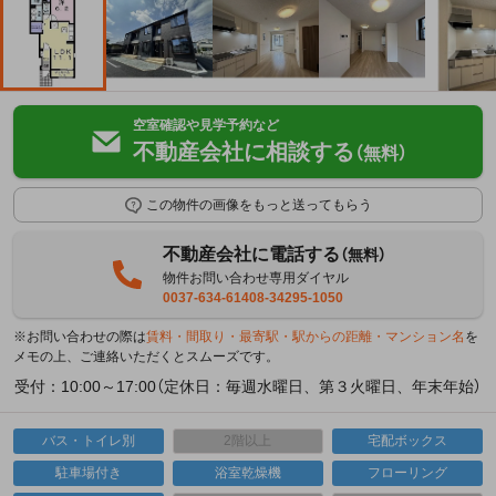
空室確認や見学予約など
不動産会社に相談する
（無料）
この物件の画像をもっと送ってもらう
不動産会社に電話する
（無料）
物件お問い合わせ専用ダイヤル
0037-634-61408-34295-1050
※お問い合わせの際は
賃料・間取り・最寄駅・駅からの距離・マンション名
を
メモの上、ご連絡いただくとスムーズです。
受付：10:00～17:00（定休日：毎週水曜日、第３火曜日、年末年始）
バス・トイレ別
2階以上
宅配ボックス
駐車場付き
浴室乾燥機
フローリング