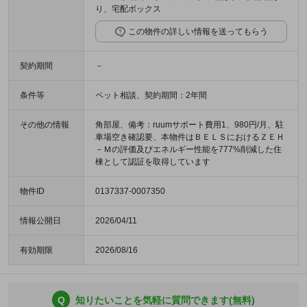
り、宅配ボックス
この物件の詳しい情報を送ってもらう
契約期間
－
条件等
ペット相談、契約期間：2年間
その他の情報
角部屋、備考：ruumサポート費用1、980円/月、駐
車場空き確認要、本物件はＢＥＬＳにおけるＺＥＨ
－Ｍの評価及びエネルギー性能を777%削減した住
棟として認証を取得しています
物件ID
0137337-0007350
情報公開日
2026/04/11
有効期限
2026/08/16
Q
知りたいことを気軽に質問できます(無料)