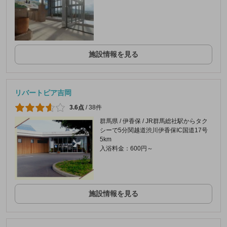
施設情報を見る
リバートピア吉岡
3.6点
/
38件
群馬県 / 伊香保 / JR群馬総社駅からタク
シーで5分関越道渋川伊香保IC国道17号
5km
入浴料金：600円～
施設情報を見る