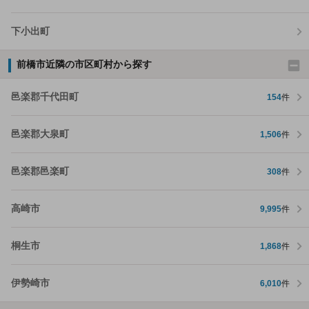
下小出町
前橋市近隣の市区町村から探す
邑楽郡千代田町
154
件
邑楽郡大泉町
1,506
件
邑楽郡邑楽町
308
件
高崎市
9,995
件
桐生市
1,868
件
伊勢崎市
6,010
件