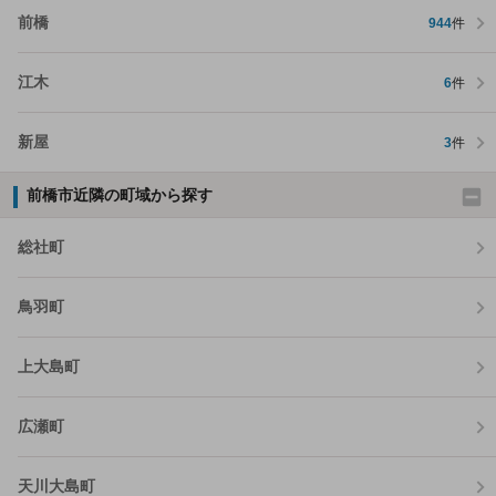
前橋
944
件
江木
6
件
新屋
3
件
前橋市近隣の町域から探す
総社町
鳥羽町
上大島町
広瀬町
天川大島町