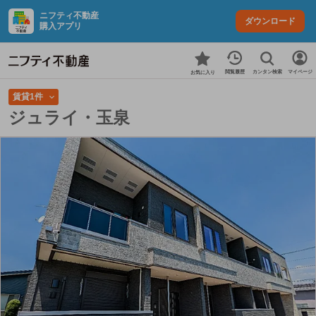
ニフティ不動産
ダウンロード
購入アプリ
カンタン検索
閲覧履歴
マイページ
お気に入り
賃貸1件
ジュライ・玉泉