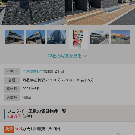
22枚の写真を見る
所在地
群馬県
前橋市
関根町2丁目
交通
両毛線/前橋駅 バス26分 バス停下車 徒歩5分
築年月
2026年6月
総階数
2階建
ジュライ・玉泉の賃貸物件一覧
6.8万円
（1件）
6.8
万円
（管理費2,800円）
賃貸