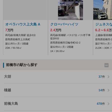
オペラハウス上大島 A
クローバーハイツ
ジュネス
7
2.4
6.2～6.6
万円
万円
万
両毛線/前橋大島駅 徒歩3分
両毛線/前橋駅 バス17分 バス停下車
上越線/新前橋
徒歩6分
群馬県前橋市上大島町
群馬県前橋市小
群馬県前橋市日輪寺町42‐2
築11年5ヶ月 / 3階建
築27年5ヶ月 /
築32年4ヶ月 / 2階建
2DK / 50.56㎡
2LDK～3DK / 
1K / 26.00㎡
前橋市の駅から探す
大胡
37
件
樋越
14
件
前橋大島
478
件