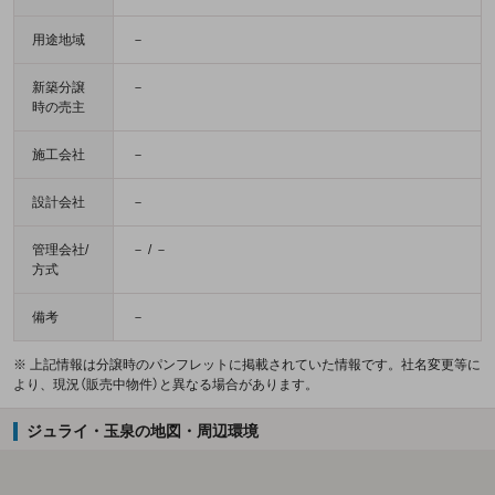
用途地域
－
新築分譲
－
時の売主
施工会社
－
設計会社
－
管理会社/
－ / －
方式
備考
－
※ 上記情報は分譲時のパンフレットに掲載されていた情報です。社名変更等に
より、現況（販売中物件）と異なる場合があります。
ジュライ・玉泉の地図・周辺環境