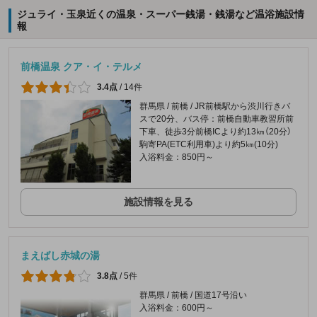
ジュライ・玉泉近くの温泉・スーパー銭湯・銭湯など温浴施設情
報
前橋温泉 クア・イ・テルメ
3.4点
/
14件
群馬県 / 前橋 / JR前橋駅から渋川行きバ
スで20分、バス停：前橋自動車教習所前
下車、徒歩3分前橋ICより約13㎞（20分）
駒寄PA(ETC利用車)より約5㎞(10分)
入浴料金：850円～
施設情報を見る
まえばし赤城の湯
3.8点
/
5件
群馬県 / 前橋 / 国道17号沿い
入浴料金：600円～