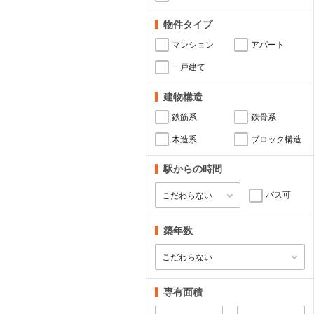
物件タイプ
マンション
アパート
一戸建て
建物構造
鉄筋系
鉄骨系
木造系
ブロック構造
駅からの時間
バス可
築年数
専有面積