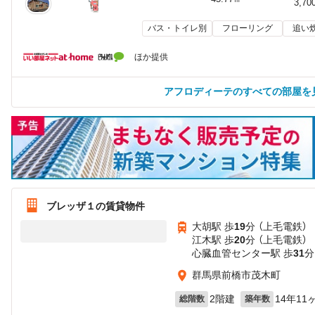
3,70
バス・トイレ別
フローリング
追い
ほか提供
アフロディーテのすべての部屋を
ブレッザ１の賃貸物件
大胡駅 歩
19
分 （上毛電鉄）
江木駅 歩
20
分 （上毛電鉄）
心臓血管センター駅 歩
31
分
群馬県前橋市茂木町
2階建
14年11
総階数
築年数