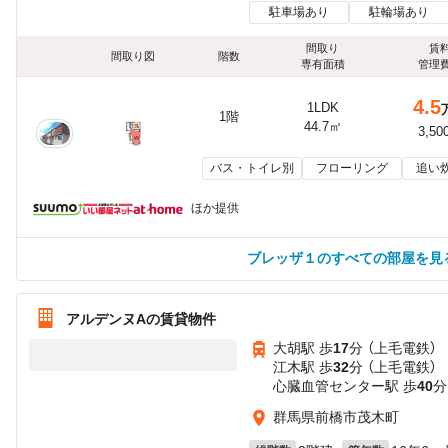
駐車場あり
駐輪場あり
間取り
賃
間取り図
階数
専有面積
管理
4.5
1LDK
1階
44.7㎡
3,50
バス・トイレ別
フローリング
追い
ほか提供
ブレッザ１のすべての部屋を見
アルデンヌAの賃貸物件
大胡駅 歩
17
分 （上毛電鉄）
江木駅 歩
32
分 （上毛電鉄）
心臓血管センター駅 歩
40
分
群馬県前橋市茂木町