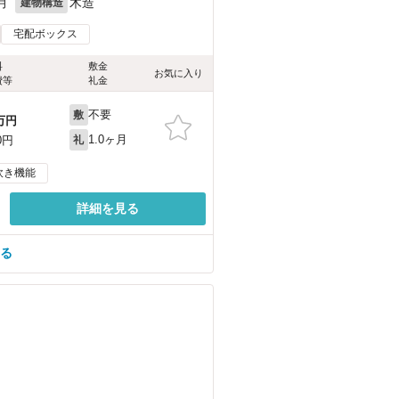
月
木造
建物構造
宅配ボックス
料
敷金
お気に入り
費等
礼金
不要
敷
万円
1.0ヶ月
0円
礼
炊き機能
詳細を見る
見る