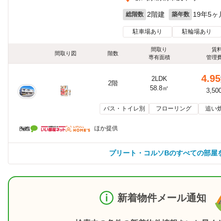
2階建
19年5ヶ
総階数
築年数
駐車場あり
駐輪場あり
間取り
賃
間取り図
階数
専有面積
管理
4.95
2LDK
2階
58.8㎡
3,50
バス・トイレ別
フローリング
追い
ほか提供
プリート・コルソBのすべての部屋
新着物件メール通知