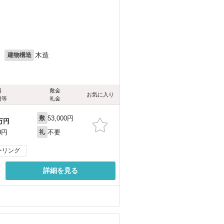
月
木造
建物構造
料
敷金
お気に入り
費等
礼金
53,000円
敷
万円
不要
0円
礼
ーリング
詳細を見る