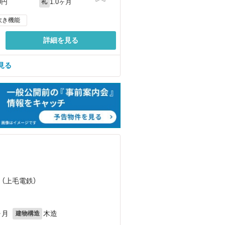
1.0ヶ月
0円
礼
炊き機能
詳細を見る
見る
 （上毛電鉄）
ヶ月
木造
建物構造