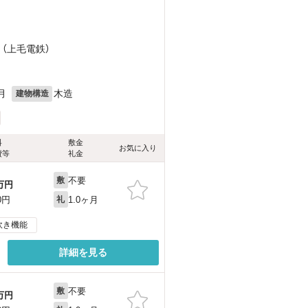
 （上毛電鉄）
月
木造
建物構造
料
敷金
お気に入り
費等
礼金
不要
敷
万円
1.0ヶ月
0円
礼
炊き機能
詳細を見る
不要
敷
万円