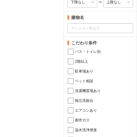
〜
建物名
こだわり条件
バス・トイレ別
2階以上
駐車場あり
ペット相談
洗濯機置場あり
独立洗面台
エアコンあり
都市ガス
温水洗浄便座