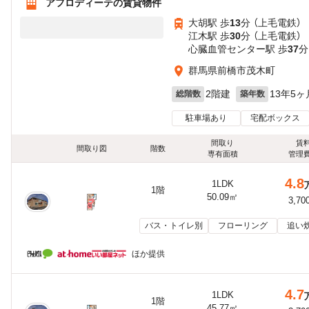
アフロディーテの賃貸物件
大胡駅 歩
13
分 （上毛電鉄）
江木駅 歩
30
分 （上毛電鉄）
心臓血管センター駅 歩
37
分
群馬県前橋市茂木町
2階建
13年5ヶ
総階数
築年数
駐車場あり
宅配ボックス
間取り
賃
間取り図
階数
専有面積
管理
4.8
1LDK
1階
50.09㎡
3,70
バス・トイレ別
フローリング
追い
ほか提供
4.7
1LDK
1階
45.77㎡