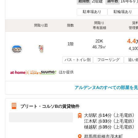
2階建
16年6ヶ
総階数
築年数
駐車場あり
駐輪場あり
間取り
賃
間取り図
階数
専有面積
管理
4.4
2DK
1階
46.79㎡
4,10
バス・トイレ別
フローリング
追い
ほか提供
アルデンヌAのすべての部屋を
プリート・コルソBの賃貸物件
大胡駅 歩
14
分 （上毛電鉄）
江木駅 歩
33
分 （上毛電鉄）
樋越駅 歩
35
分 （上毛電鉄）
群馬県前橋市茂木町