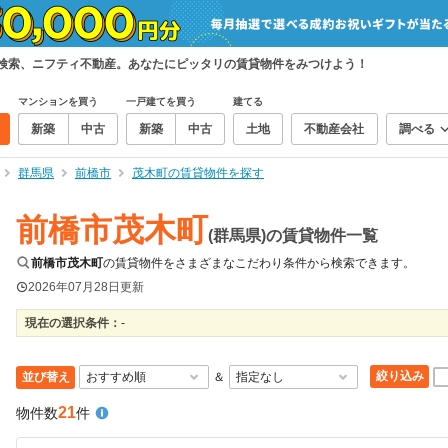
て検索、ニフティ不動産。あなたにピッタリの賃貸物件をみつけよう！
マンションを買う
一戸建てを買う
建てる
新築
中古
新築
中古
土地
不動産会社
調べる
群馬県
前橋市
茂木町の賃貸物件を探す
前橋市茂木町
(群馬県)の賃貸物件一覧
前橋市茂木町
の賃貸物件をさまざまなこだわり条件から検索できます。
2026年07月28日
更新
現在の選択条件：
-
絞り込み
並び替え
＆
21
物件数
件