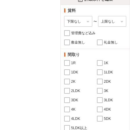
賃料
〜
管理費など込み
敷金無し
礼金無し
間取り
1R
1K
1DK
1LDK
2K
2DK
2LDK
3K
3DK
3LDK
4K
4DK
4LDK
5DK
5LDK以上