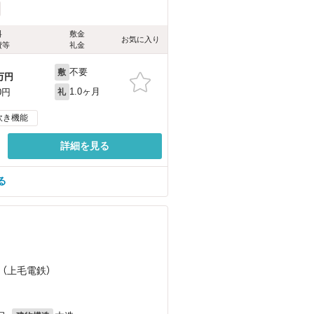
料
敷金
お気に入り
費等
礼金
不要
敷
万円
1.0ヶ月
0円
礼
炊き機能
詳細を見る
る
 （上毛電鉄）