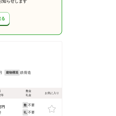
お知らせします
取る
月
鉄骨造
建物構造
料
敷金
お気に入り
費等
礼金
不要
敷
万円
不要
要
礼