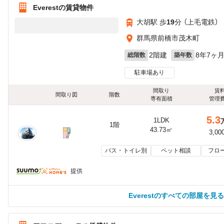
Everestの賃貸物件
大胡駅 歩
19
分 （上毛電鉄）
群馬県前橋市茂木町
2階建
8年7ヶ
総階数
築年数
駐車場あり
間取り
賃
間取り図
階数
専有面積
管理
5.3
1LDK
1階
43.73㎡
3,00
バス・トイレ別
ペット相談
フロ
提供
Everestのすべての部屋を見る