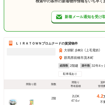
検索中の条件の新着物件情報をいち早く
新着メール通知を受け
ＬＩＲＡＴＯＷＮプロムナードの賃貸物件
大胡駅 歩
8
分 （上毛電鉄）
群馬県前橋市茂木町
2階建
32年4ヶ
総階数
築年数
駐車場あり
間取り
賃
間取り図
階数
専有面積
管理
4.2
2LDK
2階
47.6㎡
不