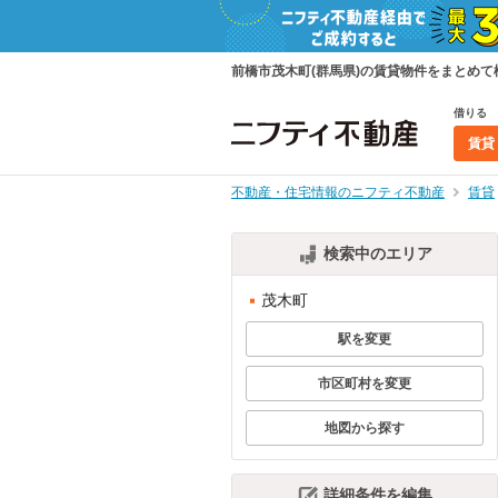
前橋市茂木町(群馬県)の賃貸物件をまとめ
借りる
賃貸
不動産・住宅情報のニフティ不動産
賃貸
検索中のエリア
茂木町
駅を変更
市区町村を変更
地図から探す
詳細条件を編集