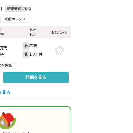
月
木造
建物構造
宅配ボックス
料
敷金
お気に入り
費等
礼金
不要
敷
万円
1.0ヶ月
0円
礼
炊き機能
詳細を見る
を見る