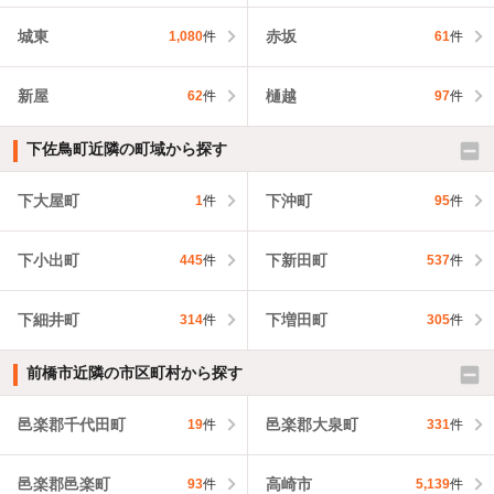
城東
赤坂
1,080
件
61
件
新屋
樋越
62
件
97
件
下佐鳥町近隣の町域から探す
下大屋町
下沖町
1
件
95
件
下小出町
下新田町
445
件
537
件
下細井町
下増田町
314
件
305
件
前橋市近隣の市区町村から探す
邑楽郡千代田町
邑楽郡大泉町
19
件
331
件
邑楽郡邑楽町
高崎市
93
件
5,139
件