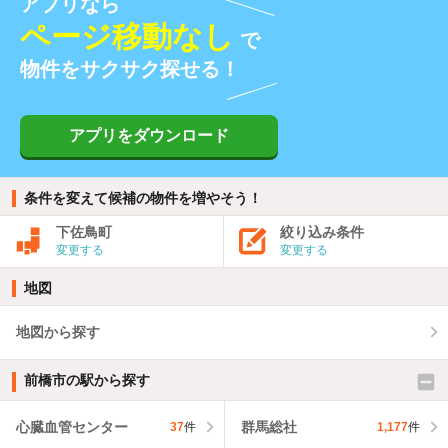
アプリなら
ページ移動なし
で
物件をサクサク探せる！
アプリをダウンロード
条件を変えて候補の物件を増やそう！
下佐鳥町
絞り込み条件
変更する
変更する
地図
地図から探す
前橋市の駅から探す
心臓血管センター
群馬総社
37
件
1,177
件