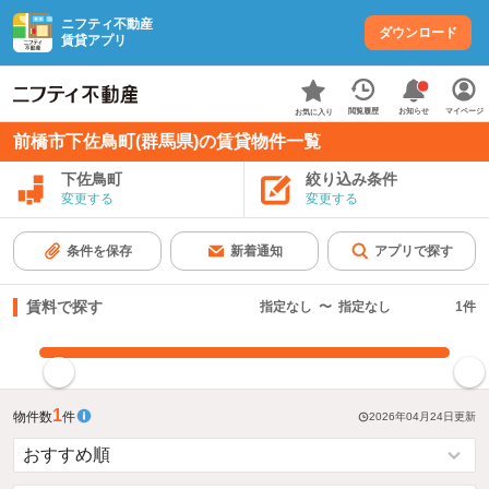
ニフティ不動産
ダウンロード
賃貸アプリ
お知らせ
閲覧履歴
マイページ
お気に入り
前橋市下佐鳥町(群馬県)の賃貸物件一覧
下佐鳥町
絞り込み条件
変更する
変更する
条件を保存
新着通知
アプリで探す
賃料で探す
指定なし
〜
指定なし
1
件
指定した賃料で絞り込む
1
物件数
件
2026年04月24日
更新