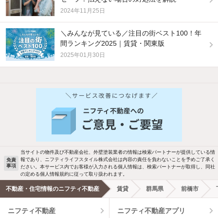
2024年11月25日
＼みんなが見ている／注目の街ベスト100！年
間ランキング2025｜賃貸・関東版
2025年01月30日
他の人はこんな条件で絞り込んでいます！
人気のこだわり条件
バス・トイレ別
2階以上
駐車場あり
ペット相談
当サイトの物件及び不動産会社、外壁塗装業者の情報は検索パートナーが提供している情
報であり、ニフティライフスタイル株式会社は内容の責任を負わないことを予めご了承く
免責
洗濯機置場あり
独立洗面台
事項
ださい。本サービス内でお客様が入力される個人情報は、検索パートナーが取得し、同社
の定める個人情報規約に従って取り扱われます。
エアコンあり
都市ガス
不動産・住宅情報のニフティ不動産
賃貸
群馬県
前橋市
ニフティ不動産
ニフティ不動産アプリ
温水洗浄便座
オートロック