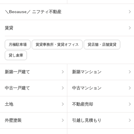
コンロ2口以上
追焚き機能
＼Because／ ニフティ不動産
TV付インターホン
角部屋
賃貸
新着のみ
インターネット無料
月極駐車場
賃貸事務所・賃貸オフィス
貸店舗・店舗賃貸
貸し倉庫
該当件数:
物件一覧に反映
1
件
新築一戸建て
新築マンション
中古一戸建て
中古マンション
土地
不動産売却
外壁塗装
引越し見積もり