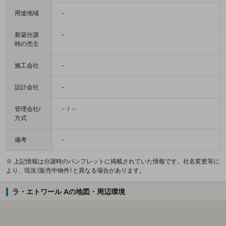
用途地域
－
新築分譲
－
時の売主
施工会社
－
設計会社
－
管理会社/
－ / －
方式
備考
－
※ 上記情報は分譲時のパンフレットに掲載されていた情報です。社名変更等に
より、現況（販売中物件）と異なる場合があります。
ラ・エトワール Aの地図・周辺環境