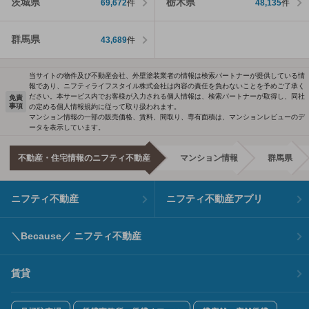
茨城県
栃木県
69,672
件
48,135
件
群馬県
43,689
件
当サイトの物件及び不動産会社、外壁塗装業者の情報は検索パートナーが提供している情
報であり、ニフティライフスタイル株式会社は内容の責任を負わないことを予めご了承く
ださい。本サービス内でお客様が入力される個人情報は、検索パートナーが取得し、同社
免責
事項
の定める個人情報規約に従って取り扱われます。
マンション情報の一部の販売価格、賃料、間取り、専有面積は、マンションレビューのデ
ータを表示しています。
不動産・住宅情報のニフティ不動産
マンション情報
群馬県
ニフティ不動産
ニフティ不動産アプリ
＼Because／ ニフティ不動産
賃貸