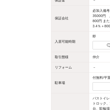
保証金
－
必加入備考
35000
保証会社
800円 
3.4％＋80
即
入居可能時期
取引態様
仲介
リフォーム
－
付無料/平
駐車場
バストイレ
トロック、
台、駐輪場