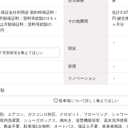
住宅保険
要
:保証会社利用必 契約時保証料：
合計3.
円 月額保証料：賃料等総額の1％＋
円 鍵交換
その他費用
または月額保証料：賃料等総額の
ヶ月分 
0円
－
現況
空室状況を教えてほしい
管理
－
リノベーション
－
置駐
駐車場について詳しく教えてほしい
別、エアコン、ガスコンロ対応、クロゼット、フローリング、シャワー
室内洗濯置、シューズボックス、南向き、追焚機能浴室、温水洗浄便座
、敷金不要、駐車場1台無料、オートバス、保証人不要、単身者相談、