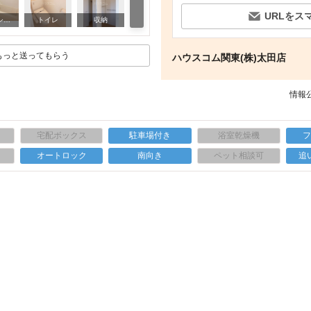
URLをス
その他部屋・スペース
バス・シャワールーム
トイレ
収納
もっと送ってもらう
ハウスコム関東(株)太田店
情報公
宅配ボックス
駐車場付き
浴室乾燥機
上
オートロック
南向き
ペット相談可
追