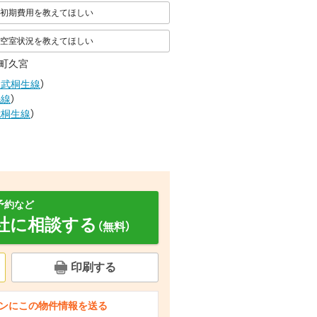
初期費用を教えてほしい
空室状況を教えてほしい
町久宮
東武桐生線
）
毛線
）
武桐生線
）
予約など
社に相談する
（無料）
印刷する
面設備
玄関
エントランス
ンにこの物件情報を送る