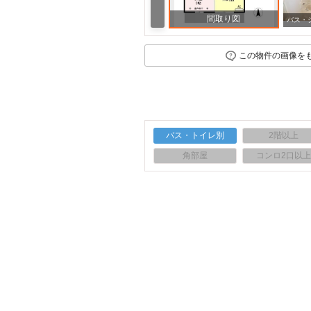
間取り図
この物件の画像を
バス・トイレ別
2階以上
角部屋
コンロ2口以