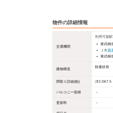
物件の詳細情報
利用可能駅
東武桐生
交通機関
ＪＲ
両
東武桐生
軽量鉄骨
建物構造
間取り詳細(帖)
洋3 DK7.5
バルコニー面積
－
更新料
－