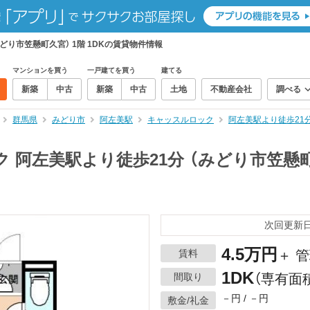
どり市笠懸町久宮） 1階 1DKの賃貸物件情報
マンションを買う
一戸建てを買う
建てる
新築
中古
新築
中古
土地
不動産会社
調べる
群馬県
みどり市
阿左美駅
キャッスルロック
阿左美駅より徒歩21分
 阿左美駅より徒歩21分 （みどり市笠懸町久
次回更新日：
4.5万円
賃料
＋ 管
1DK
間取り
（専有面積
－円 / －円
敷金/礼金