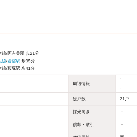
線/阿左美駅 歩21分
毛線
/
岩宿駅
歩35分
線/藪塚駅 歩41分
周辺情報
総戸数
21戸
採光向き
－
償却・敷引
－