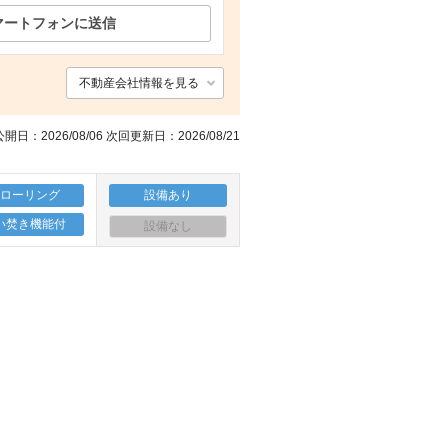
マートフォンに送信
その他
駐車場
その他共有部分
コンビニ セブン-イレブン笠懸久宮店（コンビニ）まで1267m
不動産会社情報を見る
開日：2026/08/06 次回更新日：2026/08/21
フローリング
設備あり
い焚き機能付
設備なし