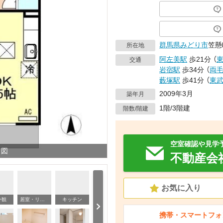
群馬県
みどり市
笠懸
所在地
阿左美駅
歩21分
（
交通
岩宿駅
歩34分
（
両
藪塚駅
歩41分
（
東
2009年3月
築年月
1階/3階建
階数/階建
空室確認や見学
り図
不動産会
お気に入り
外観
居室・リビング
キッチン
洗
携帯・スマートフォ