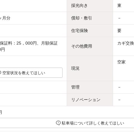
採光向き
東
ヶ月分
償却・敷引
－
住宅保険
要
保証料：25，000円、月額保証
カギ交換
その他費用
0円
空家
現況
空室状況を教えてほしい
管理
－
リノベーション
－
円
駐車場について詳しく教えてほしい