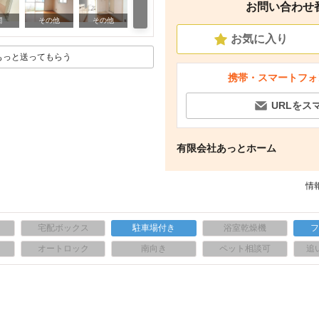
お問い合わせ番号
その他
関
その他
その他
お気に入り
もっと送ってもらう
携帯・スマートフォ
URLをス
有限会社あっとホーム
情報
宅配ボックス
駐車場付き
浴室乾燥機
上
オートロック
南向き
ペット相談可
追