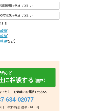
初期費用を教えてほしい
空室状況を教えてほしい
3-5
勢崎線
）
勢崎線
）
勢崎線
など
）
予約など
社に相談する
（無料）
なったら、お気軽にお電話ください。
37-634-02077
周辺
周辺
周辺
（定休日：年末年始） 携帯・PHS可