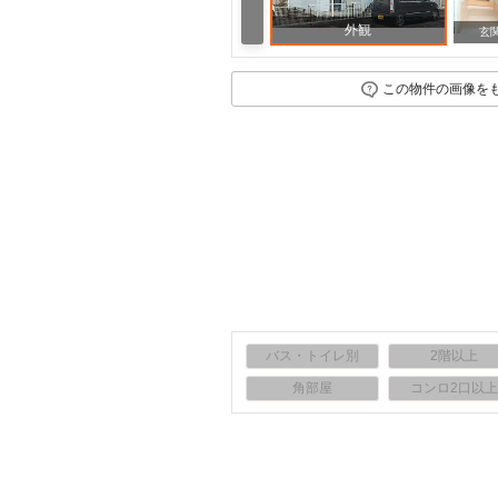
外観
玄
この物件の画像を
バス・トイレ別
2階以上
角部屋
コンロ2口以