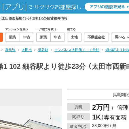
（太田市西新町43-5） 1階 1Kの賃貸物件情報
マンションを買う
一戸建てを買う
建てる
新築
中古
新築
中古
土地
不動産会社
調べる
群馬県
太田市
細谷駅
モンパレス太田第１—１号館
細谷駅より徒歩
 102 細谷駅より徒歩23分 （太田市西新町4
掲載期限
2万円
賃料
＋ 管
1K
間取り
（専有面積：
33,000円 / 無
敷金/礼金