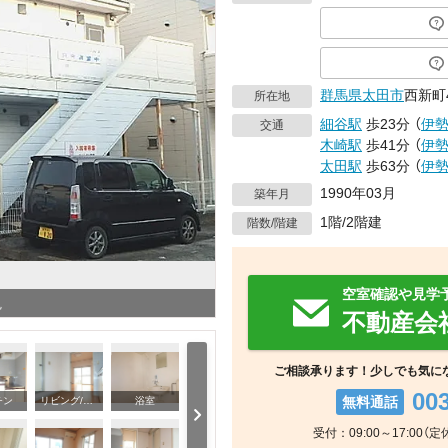
群馬県
太田市
西新町4
所在地
細谷駅
歩23分
（
伊
交通
木崎駅
歩41分
（
伊
太田駅
歩63分
（
伊
1990年03月
築年月
1階/2階建
階数/階建
空室確認や見学
観
不動産会
ご相談承ります！少しでも気に
00
無料通話
チン
リビング/ダイニング
浴室
受付：09:00～17:00