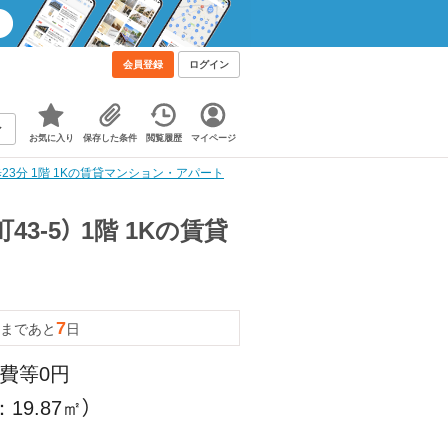
会員登録
ログイン
お気に入り
保存した条件
閲覧履歴
マイページ
23分 1階 1Kの賃貸マンション・アパート
3-5） 1階 1Kの賃貸
7
まであと
日
理費等0円
19.87㎡）