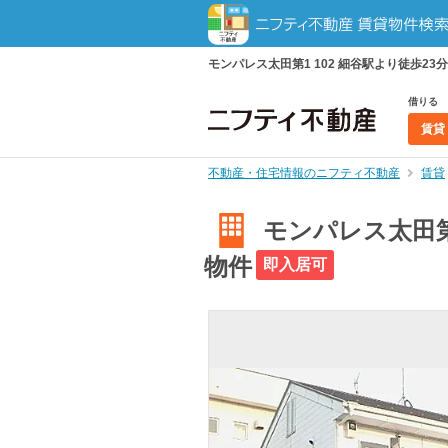
モンパレス太田第1 102 細谷駅より徒歩23分
借りる
賃貸
不動産・住宅情報のニフティ不動産
賃貸
モンパレス太田第1
物件
即入居可