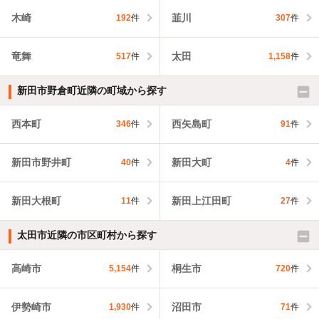
木崎
韮川
192
件
307
件
竜舞
太田
517
件
1,158
件
新田市野倉町近隣の町域から探す
西本町
西矢島町
346
件
91
件
新田市野井町
新田大町
40
件
4
件
新田大根町
新田上江田町
11
件
27
件
太田市近隣の市区町村から探す
高崎市
桐生市
5,154
件
720
件
伊勢崎市
沼田市
1,930
件
71
件