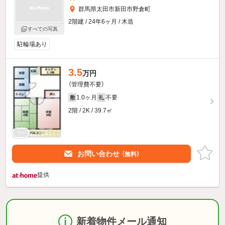
群馬県太田市新田市野倉町
2階建 / 24年6ヶ月 / 木造
すべての写真
駐輪場あり
3.5
万円
（管理費不要）
1.0ヶ月
不要
敷
礼
2階 / 2K / 39.7㎡
お問い合わせ
（無料）
提供
新着物件メール通知