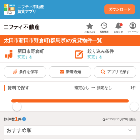
ニフティ不動産
ダウンロード
賃貸アプリ
お知らせ
閲覧履歴
マイページ
お気に入り
太田市新田市野倉町(群馬県)の賃貸物件一覧
新田市野倉町
絞り込み条件
変更する
変更する
条件を保存
新着通知
アプリで探す
賃料で探す
指定なし
〜
指定なし
1
件
指定した賃料で絞り込む
1
物件数
件
2025年11月28日
更新