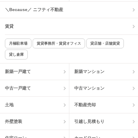
コンロ2口以上
追焚き機能
＼Because／ ニフティ不動産
TV付インターホン
角部屋
賃貸
新着のみ
インターネット無料
月極駐車場
賃貸事務所・賃貸オフィス
貸店舗・店舗賃貸
貸し倉庫
該当件数:
物件一覧に反映
1
件
新築一戸建て
新築マンション
中古一戸建て
中古マンション
土地
不動産売却
外壁塗装
引越し見積もり