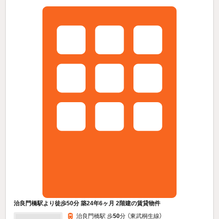
治良門橋駅より徒歩50分 築24年6ヶ月 2階建の賃貸物件
治良門橋駅 歩
50
分 （東武桐生線）