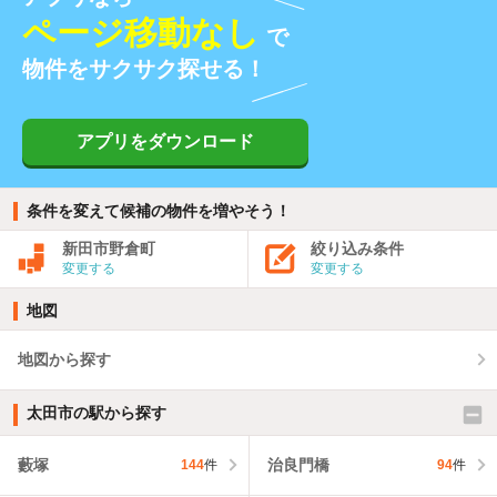
ページ移動なし
で
物件をサクサク探せる！
アプリをダウンロード
条件を変えて候補の物件を増やそう！
新田市野倉町
絞り込み条件
変更する
変更する
地図
地図から探す
太田市の駅から探す
藪塚
治良門橋
144
件
94
件