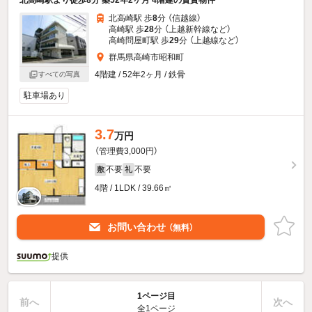
北高崎駅 歩
8
分 （信越線）
高崎駅 歩
28
分 （上越新幹線
など
）
高崎問屋町駅 歩
29
分 （上越線
など
）
群馬県高崎市昭和町
4階建 / 52年2ヶ月 / 鉄骨
すべての写真
駐車場あり
3.7
万円
（管理費3,000円）
不要
不要
敷
礼
4階 / 1LDK / 39.66㎡
お問い合わせ
（無料）
提供
1ページ目
前へ
次へ
全1ページ