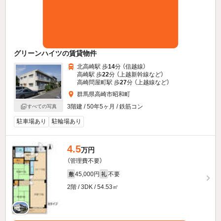
グリーンハイツの賃貸物件
北高崎駅 歩
14
分 （信越線）
高崎駅 歩
22
分 （上越新幹線
など
）
高崎問屋町駅 歩
27
分 （上越線
など
）
群馬県高崎市昭和町
3階建 / 50年5ヶ月 / 鉄筋コン
すべての写真
駐車場あり
駐輪場あり
4.5
万円
（管理費不要）
45,000円
不要
敷
礼
2階 / 3DK / 54.53㎡