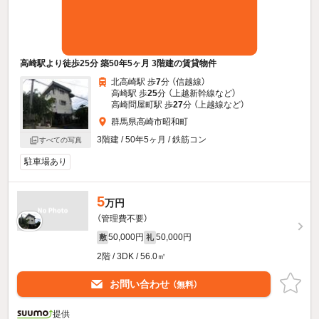
高崎駅より徒歩25分 築50年5ヶ月 3階建の賃貸物件
北高崎駅 歩
7
分 （信越線）
高崎駅 歩
25
分 （上越新幹線
など
）
高崎問屋町駅 歩
27
分 （上越線
など
）
群馬県高崎市昭和町
3階建 / 50年5ヶ月 / 鉄筋コン
すべての写真
駐車場あり
5
万円
（管理費不要）
50,000円
50,000円
敷
礼
2階 / 3DK / 56.0㎡
お問い合わせ
（無料）
提供