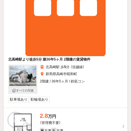
北高崎駅より徒歩5分 築36年5ヶ月 2階建の賃貸物件
北高崎駅 歩
5
分 （信越線）
群馬県高崎市昭和町
2階建 / 36年5ヶ月 / 鉄筋コン
すべての写真
駐車場あり
駐輪場あり
2.8
万円
（管理費不要）
不要
不要
敷
礼