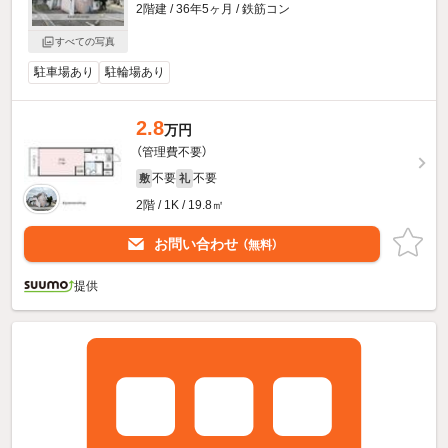
2階建 / 36年5ヶ月 / 鉄筋コン
すべての写真
駐車場あり
駐輪場あり
2.8
万円
（管理費不要）
不要
不要
敷
礼
2階 / 1K / 19.8㎡
お問い合わせ
（無料）
提供