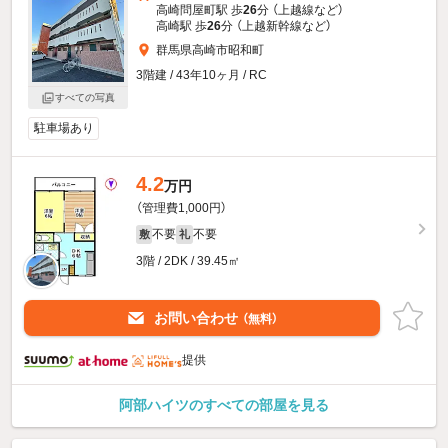
高崎問屋町駅 歩
26
分 （上越線
など
）
高崎駅 歩
26
分 （上越新幹線
など
）
群馬県高崎市昭和町
3階建 / 43年10ヶ月 / RC
すべての写真
駐車場あり
4.2
万円
（管理費1,000円）
不要
不要
敷
礼
3階 / 2DK / 39.45㎡
お問い合わせ
（無料）
提供
阿部ハイツのすべての部屋を見る