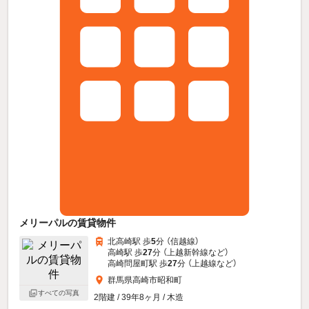
メリーパルの賃貸物件
北高崎駅 歩
5
分 （信越線）
高崎駅 歩
27
分 （上越新幹線
など
）
高崎問屋町駅 歩
27
分 （上越線
など
）
群馬県高崎市昭和町
すべての写真
2階建 / 39年8ヶ月 / 木造