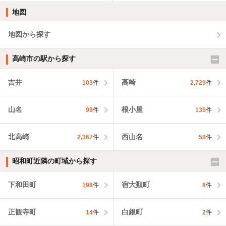
地図
地図から探す
高崎市の駅から探す
吉井
高崎
103
件
2,729
件
山名
根小屋
99
件
135
件
北高崎
西山名
2,367
件
58
件
昭和町近隣の町域から探す
下和田町
宿大類町
198
件
8
件
正観寺町
白銀町
14
件
2
件