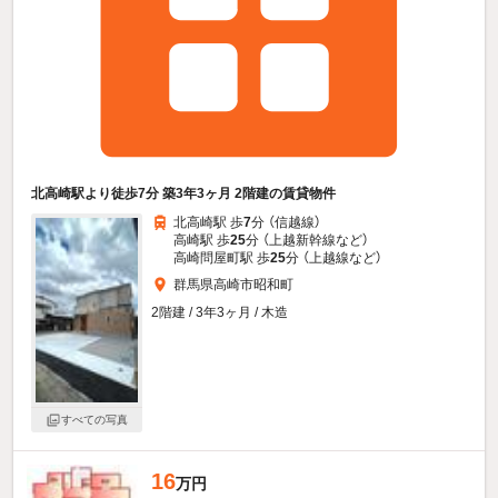
北高崎駅より徒歩7分 築3年3ヶ月 2階建の賃貸物件
北高崎駅 歩
7
分 （信越線）
高崎駅 歩
25
分 （上越新幹線
など
）
高崎問屋町駅 歩
25
分 （上越線
など
）
群馬県高崎市昭和町
2階建 / 3年3ヶ月 / 木造
すべての写真
16
万円