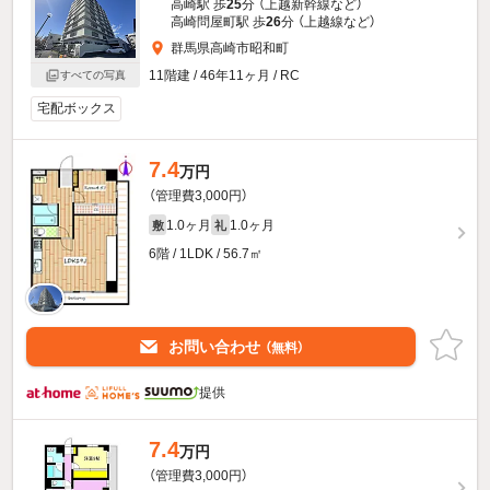
高崎駅 歩
25
分 （上越新幹線
など
）
高崎問屋町駅 歩
26
分 （上越線
など
）
群馬県高崎市昭和町
11階建 / 46年11ヶ月 / RC
すべての写真
宅配ボックス
7.4
万円
（管理費3,000円）
1.0ヶ月
1.0ヶ月
敷
礼
6階 / 1LDK / 56.7㎡
お問い合わせ
（無料）
提供
7.4
万円
（管理費3,000円）