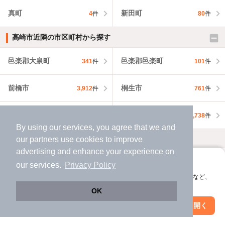
真町
新田町
4
件
80
件
高崎市近隣の市区町村から探す
邑楽郡大泉町
邑楽郡邑楽町
341
件
101
件
前橋市
桐生市
3,912
件
761
件
伊勢崎市
太田市
1,991
件
1,738
件
By using our services, you agree that we and
our
partners
use cookies to improve
不動産会社・不動産屋から探す
advertising and enhance your experience on
高崎市の不動産会社・不動産屋から探す
アプリに切り替えて、サクサクお部屋探し
our services.
Privacy Policy
会員登録なしですぐ使える。マップ検索やお気に入り保存など、
アプリ限定の便利な機能が使えます！
群馬県の不動産会社・不動産屋から探す
OK
Web版で続行
アプリを開く
市区町村を変更
絞り込み条件を変更
外壁塗装の業者を探す