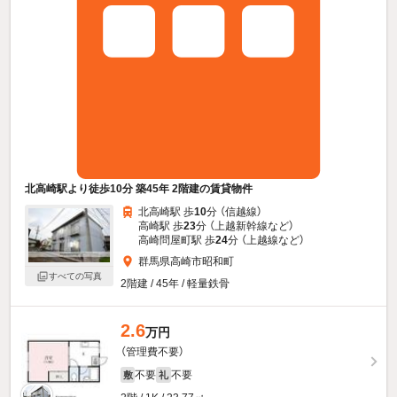
北高崎駅より徒歩10分 築45年 2階建の賃貸物件
北高崎駅 歩
10
分 （信越線）
高崎駅 歩
23
分 （上越新幹線
など
）
高崎問屋町駅 歩
24
分 （上越線
など
）
群馬県高崎市昭和町
すべての写真
2階建 / 45年 / 軽量鉄骨
2.6
万円
（管理費不要）
不要
不要
敷
礼