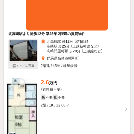
北高崎駅より徒歩12分 築45年 2階建の賃貸物件
北高崎駅 歩
12
分 （信越線）
高崎駅 歩
25
分 （上越新幹線
など
）
高崎問屋町駅 歩
28
分 （上越線
など
）
群馬県高崎市昭和町
2階建 / 45年 / 軽量鉄骨
すべての写真
2.6
万円
（管理費不要）
不要
不要
敷
礼
2階 / 1K / 22.68㎡