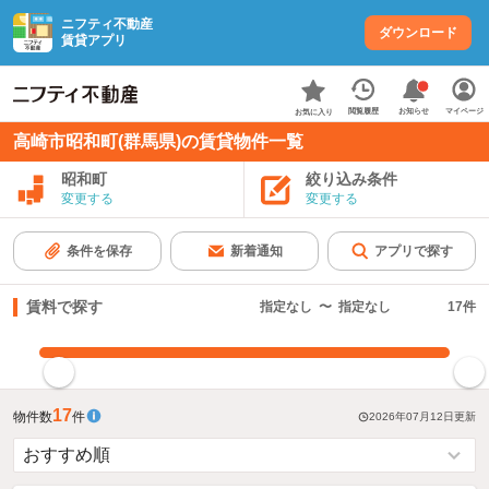
ニフティ不動産
ダウンロード
賃貸アプリ
お知らせ
閲覧履歴
マイページ
お気に入り
高崎市昭和町(群馬県)の賃貸物件一覧
昭和町
絞り込み条件
変更する
変更する
条件を保存
新着通知
アプリで探す
賃料で探す
指定なし
〜
指定なし
17
件
指定した賃料で絞り込む
17
物件数
件
2026年07月12日
更新