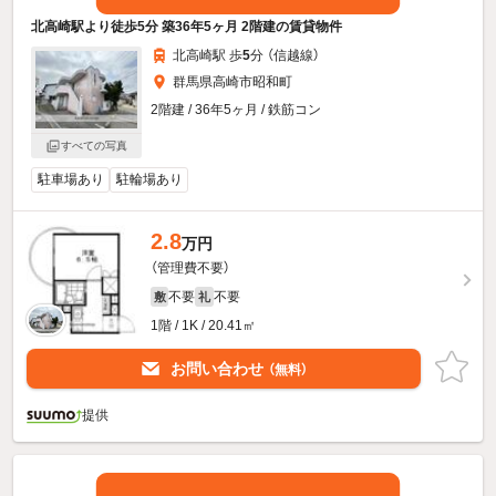
北高崎駅より徒歩5分 築36年5ヶ月 2階建の賃貸物件
北高崎駅 歩
5
分 （信越線）
群馬県高崎市昭和町
2階建 / 36年5ヶ月 / 鉄筋コン
すべての写真
駐車場あり
駐輪場あり
2.8
万円
（管理費不要）
不要
不要
敷
礼
1階 / 1K / 20.41㎡
お問い合わせ
（無料）
提供