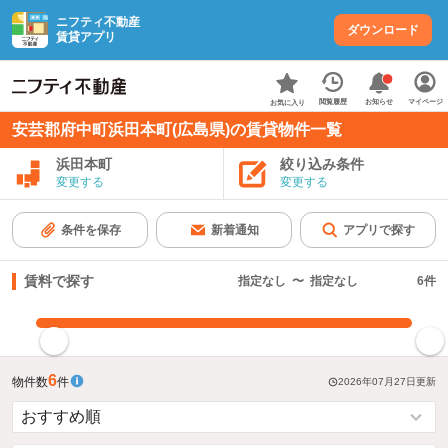
ニフティ不動産
ダウンロード
賃貸アプリ
お知らせ
閲覧履歴
マイページ
お気に入り
安芸郡府中町浜田本町(広島県)の賃貸物件一覧
浜田本町
絞り込み条件
変更する
変更する
条件を保存
新着通知
アプリで探す
賃料で探す
指定なし
〜
指定なし
6
件
指定した賃料で絞り込む
6
物件数
件
2026年07月27日
更新