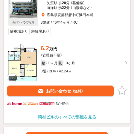
矢賀駅 歩
20
分 （芸備線）
向洋駅 歩
22
分 （山陽線
など
）
広島県安芸郡府中町浜田本町
3階建 / 46年4ヶ月 / RC
すべての写真
駐車場あり
駐輪場あり
6.2
万円
（管理費不要）
2.0ヶ月
1.0ヶ月
敷
礼
3階 / 2DK / 42.24㎡
お問い合わせ
（無料）
ほか提供
岡村ビルのすべての部屋を見る