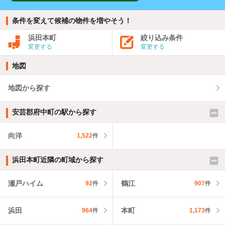
条件を変えて候補の物件を増やそう！
浜田本町
絞り込み条件
変更する
変更する
地図
地図から探す
安芸郡府中町の駅から探す
向洋
1,522
件
浜田本町近隣の町域から探す
瀬戸ハイム
鶴江
92
件
907
件
浜田
本町
964
件
1,173
件