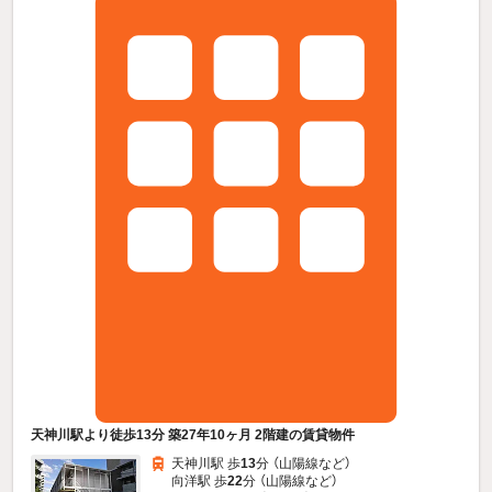
天神川駅より徒歩13分 築27年10ヶ月 2階建の賃貸物件
天神川駅 歩
13
分 （山陽線
など
）
向洋駅 歩
22
分 （山陽線
など
）