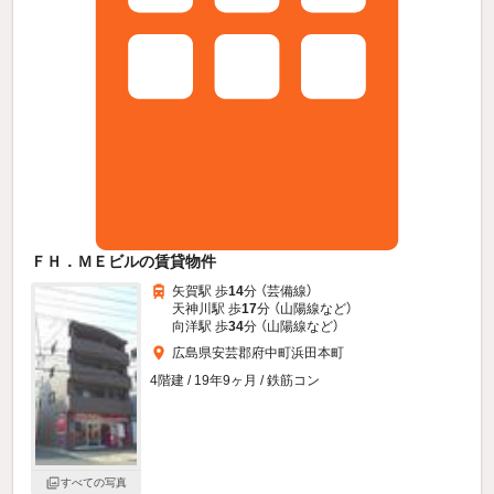
ＦＨ．ＭＥビルの賃貸物件
矢賀駅 歩
14
分 （芸備線）
天神川駅 歩
17
分 （山陽線
など
）
向洋駅 歩
34
分 （山陽線
など
）
広島県安芸郡府中町浜田本町
4階建 / 19年9ヶ月 / 鉄筋コン
すべての写真