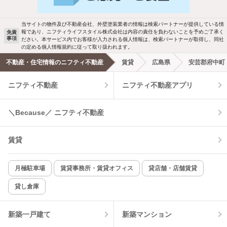
駐車場あり
ペット相談
当サイトの物件及び不動産会社、外壁塗装業者の情報は検索パートナーが提供している情
報であり、ニフティライフスタイル株式会社は内容の責任を負わないことを予めご了承く
免責
事項
ださい。本サービス内でお客様が入力される個人情報は、検索パートナーが取得し、同社
洗濯機置場あり
独立洗面台
の定める個人情報規約に従って取り扱われます。
不動産・住宅情報のニフティ不動産
賃貸
広島県
安芸郡府中町
エアコンあり
都市ガス
ニフティ不動産
ニフティ不動産アプリ
温水洗浄便座
オートロック
＼Because／ ニフティ不動産
コンロ2口以上
追焚き機能
賃貸
TV付インターホン
角部屋
新着のみ
インターネット無料
月極駐車場
賃貸事務所・賃貸オフィス
貸店舗・店舗賃貸
貸し倉庫
該当件数:
物件一覧に反映
6
件
新築一戸建て
新築マンション