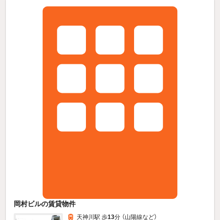
岡村ビルの賃貸物件
天神川駅 歩
13
分 （山陽線
など
）