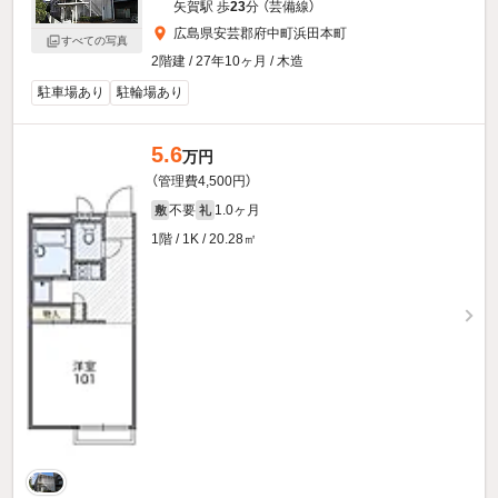
矢賀駅 歩
23
分 （芸備線）
広島県安芸郡府中町浜田本町
すべての写真
2階建 / 27年10ヶ月 / 木造
駐車場あり
駐輪場あり
5.6
万円
（管理費4,500円）
不要
1.0ヶ月
敷
礼
1階 / 1K / 20.28㎡