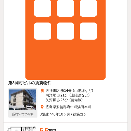
第3岡村ビルの賃貸物件
天神川駅 歩
14
分 （山陽線
など
）
向洋駅 歩
21
分 （山陽線
など
）
矢賀駅 歩
25
分 （芸備線）
広島県安芸郡府中町浜田本町
3階建 / 40年10ヶ月 / 鉄筋コン
すべての写真
5.5