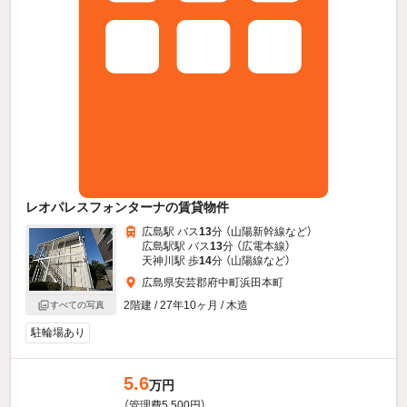
レオパレスフォンターナの賃貸物件
広島駅 バス
13
分 （山陽新幹線
など
）
広島駅駅 バス
13
分 （広電本線）
天神川駅 歩
14
分 （山陽線
など
）
広島県安芸郡府中町浜田本町
2階建 / 27年10ヶ月 / 木造
すべての写真
駐輪場あり
5.6
万円
（管理費5,500円）