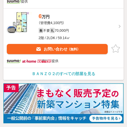
提供
6
万円
（管理費4,100円）
不要
70,000円
敷
礼
2階 / 2LDK / 59.14㎡
お問い合わせ
（無料）
提供
ＢＡＮＺＯ２のすべての部屋を見る