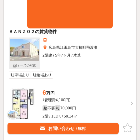
ＢＡＮＺＯ２の賃貸物件
広島県江田島市大柿町飛渡瀬
2階建 / 5年7ヶ月 / 木造
すべての写真
駐車場あり
駐輪場あり
6
万円
（管理費4,100円）
不要
70,000円
敷
礼
2階 / 1LDK / 59.14㎡
お問い合わせ
（無料）