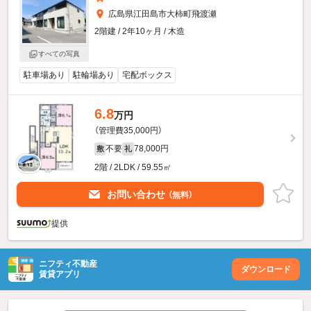
広島県江田島市大柿町飛渡瀬
2階建 / 2年10ヶ月 / 木造
すべての写真
駐車場あり
駐輪場あり
宅配ボックス
6.8
万円
（管理費35,000円）
不要
78,000円
敷
礼
2階 / 2LDK / 59.55㎡
お問い合わせ
（無料）
提供
ニフティ不動産
ダウンロード
賃貸アプリ