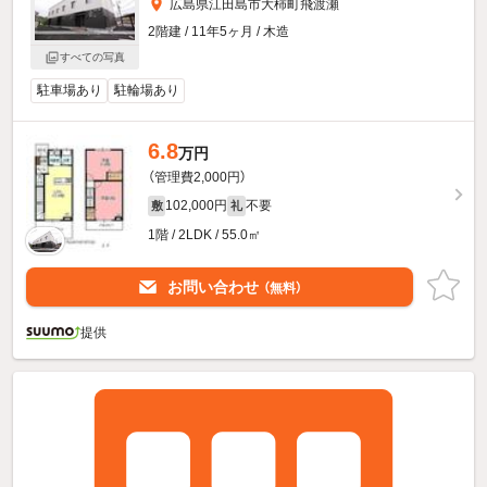
広島県江田島市大柿町飛渡瀬
2階建 / 11年5ヶ月 / 木造
すべての写真
駐車場あり
駐輪場あり
6.8
万円
（管理費2,000円）
102,000円
不要
敷
礼
1階 / 2LDK / 55.0㎡
お問い合わせ
（無料）
提供