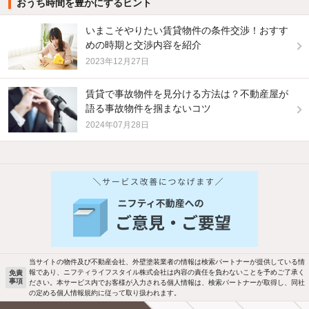
おうち時間を豊かにするヒント
いまこそやりたい賃貸物件の条件交渉！おすす
めの時期と交渉内容を紹介
2023年12月27日
賃貸で事故物件を見分ける方法は？不動産屋が
語る事故物件を掴まないコツ
2024年07月28日
他の人はこんな条件で絞り込んでいます！
人気のこだわり条件
バス・トイレ別
2階以上
駐車場あり
ペット相談
当サイトの物件及び不動産会社、外壁塗装業者の情報は検索パートナーが提供している情
報であり、ニフティライフスタイル株式会社は内容の責任を負わないことを予めご了承く
免責
事項
ださい。本サービス内でお客様が入力される個人情報は、検索パートナーが取得し、同社
洗濯機置場あり
独立洗面台
の定める個人情報規約に従って取り扱われます。