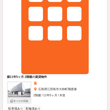
築11年5ヶ月 2階建の賃貸物件
広島県江田島市大柿町飛渡瀬
2階建 / 11年5ヶ月 / 木造
すべての写真
駐車場あり
駐輪場あり