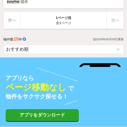
提供
1ページ目
前へ
次へ
全1ページ
10
物件数
件
2026年08月03日
更新
アプリなら
ページ移動なし
で
物件をサクサク探せる！
アプリをダウンロード