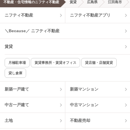
不動産・住宅情報のニフティ不動産
賃貸
広島県
江田島市
エアコンあり
都市ガス
ニフティ不動産
ニフティ不動産アプリ
温水洗浄便座
オートロック
＼Because／ ニフティ不動産
コンロ2口以上
追焚き機能
賃貸
TV付インターホン
角部屋
新着のみ
インターネット無料
月極駐車場
賃貸事務所・賃貸オフィス
貸店舗・店舗賃貸
貸し倉庫
該当件数:
物件一覧に反映
10
件
新築一戸建て
新築マンション
中古一戸建て
中古マンション
土地
不動産売却