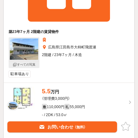
築23年7ヶ月 2階建の賃貸物件
広島県江田島市大柿町飛渡瀬
2階建 / 23年7ヶ月 / 木造
すべての写真
駐車場あり
5.5
万円
（管理費3,000円）
110,000円
55,000円
敷
礼
- / 2DK / 53.0㎡
お問い合わせ
（無料）