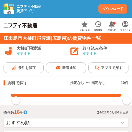
ニフティ不動産
ダウンロード
賃貸アプリ
お知らせ
閲覧履歴
マイページ
お気に入り
江田島市大柿町飛渡瀬(広島県)の賃貸物件一覧
大柿町飛渡瀬
絞り込み条件
変更する
変更する
条件を保存
新着通知
アプリで探す
賃料で探す
指定なし
〜
指定なし
10
件
指定した賃料で絞り込む
10
物件数
件
2026年08月03日
更新