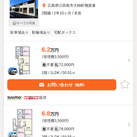
広島県江田島市大柿町飛渡瀬
2階建 / 2年10ヶ月 / 木造
すべての写真
駐車場あり
駐輪場あり
宅配ボックス
6.2
万円
（管理費3,500円）
不要
72,000円
敷
礼
1階 / 1LDK / 50.01㎡
お問い合わせ
（無料）
提供
6.8
万円
（管理費3,500円）
不要
78,000円
敷
礼
2階 / 2LDK / 59.55㎡