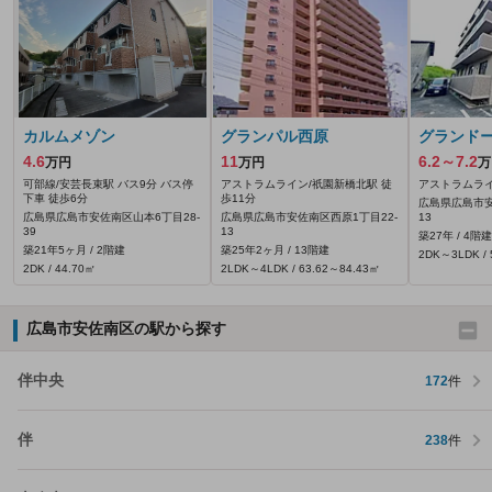
カルムメゾン
グランパル西原
グランド
4.6
11
6.2～7.2
万円
万円
万
可部線/安芸長束駅 バス9分 バス停
アストラムライン/祇園新橋北駅 徒
アストラムライ
下車 徒歩6分
歩11分
広島県広島市安
広島県広島市安佐南区山本6丁目28-
広島県広島市安佐南区西原1丁目22-
13
39
13
築27年 / 4階建
築21年5ヶ月 / 2階建
築25年2ヶ月 / 13階建
2DK～3LDK / 
2DK / 44.70㎡
2LDK～4LDK / 63.62～84.43㎡
広島市安佐南区の駅から探す
伴中央
172
件
伴
238
件