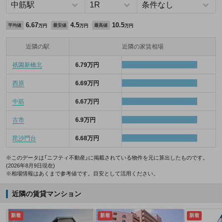
6.67
4.5
10.5
平均値
最安値
最高値
万円
万円
万円
近隣の駅
近隣の家賃相場
祇園新橋北
6.79万円
西原
6.69万円
中筋
6.67万円
古市
6.9万円
毘沙門台
6.68万円
※このデータは「ニフティ不動産」に掲載されている物件を元に算出したものです。
(2026年8月9日現在)
※相場情報はあくまで参考値です。目安として活用ください。
近隣の賃貸マンション
新着
新着
新着