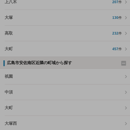
上八木
207
件
大塚
130
件
高取
232
件
大町
457
件
広島市安佐南区近隣の町域から探す
祇園
中須
大町
大塚西