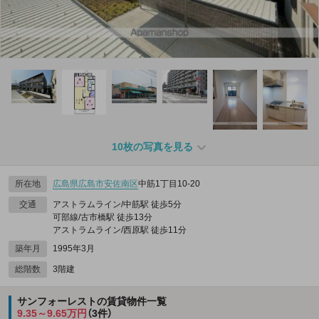
10枚の写真を見る
所在地
広島県
広島市安佐南区
中筋1丁目10-20
交通
アストラムライン/中筋駅 徒歩5分
可部線/古市橋駅 徒歩13分
アストラムライン/西原駅 徒歩11分
築年月
1995年3月
総階数
3階建
サンフォーレストの賃貸物件一覧
9.35～9.65万円
（3件）