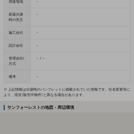
用途地域
－
新築分譲
－
時の売主
施工会社
－
設計会社
－
管理会社/
－ / －
方式
備考
－
※ 上記情報は分譲時のパンフレットに掲載されていた情報です。社名変更等に
より、現況（販売中物件）と異なる場合があります。
サンフォーレストの地図・周辺環境