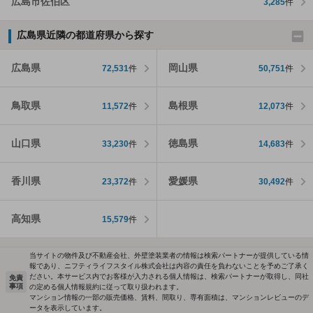
広島市佐伯区
3,285
件
広島県近隣の都道府県から探す
広島県
岡山県
72,531
件
50,751
件
鳥取県
島根県
11,572
件
12,073
件
山口県
徳島県
33,230
件
14,683
件
香川県
愛媛県
23,372
件
30,492
件
高知県
15,579
件
当サイトの物件及び不動産会社、外壁塗装業者の情報は検索パートナーが提供している情
報であり、ニフティライフスタイル株式会社は内容の責任を負わないことを予めご了承く
ださい。本サービス内でお客様が入力される個人情報は、検索パートナーが取得し、同社
免責
事項
の定める個人情報規約に従って取り扱われます。
マンション情報の一部の販売価格、賃料、間取り、専有面積は、マンションレビューのデ
ータを表示しています。