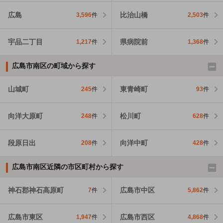
広島
比治山橋
3,596
件
2,503
件
宇品二丁目
県病院前
1,217
件
1,368
件
広島市南区の町域から探す
山城町
東青崎町
245
件
93
件
向洋大原町
松川町
248
件
628
件
段原日出
向洋中町
208
件
428
件
広島市南区近隣の市区町村から探す
神石郡神石高原町
広島市中区
7
件
5,862
件
広島市東区
広島市西区
1,947
件
4,868
件