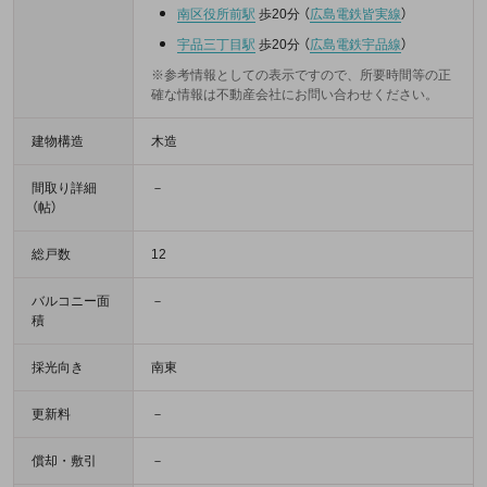
南区役所前駅
歩20分
（
広島電鉄皆実線
）
宇品三丁目駅
歩20分
（
広島電鉄宇品線
）
※参考情報としての表示ですので、所要時間等の正
確な情報は不動産会社にお問い合わせください。
建物構造
木造
間取り詳細
－
（帖）
総戸数
12
バルコニー面
－
積
採光向き
南東
更新料
－
償却・敷引
－