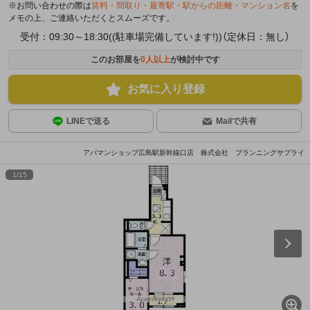
※お問い合わせの際は
賃料・間取り・最寄駅・駅からの距離・マンション名
を
メモの上、ご連絡いただくとスムーズです。
受付：09:30～18:30((駐車場完備しています!))（定休日：無し）
このお部屋を
0
人以上
が検討中です
お気に入り登録
LINEで送る
Mailで共有
アパマンショップ広島駅新幹線口店 株式会社 プランニングサプライ
1
/
15