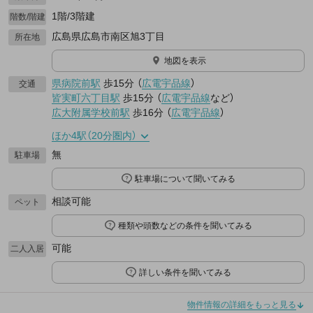
1階/3階建
階数/階建
広島県広島市南区旭3丁目
所在地
地図を表示
県病院前駅
歩15分
（
広電宇品線
）
交通
皆実町六丁目駅
歩15分
（
広電宇品線
など
）
広大附属学校前駅
歩16分
（
広電宇品線
）
ほか4駅（20分圏内）
無
駐車場
駐車場について聞いてみる
相談可能
ペット
種類や頭数などの条件を聞いてみる
可能
二人入居
詳しい条件を聞いてみる
物件情報の詳細をもっと見る