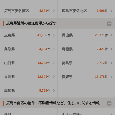
広島市安佐南区
広島市安佐北区
4,881
件
1,008
件
広島県近隣の都道府県から探す
広島県
岡山県
41,136
件
26,371
件
鳥取県
島根県
4,034
件
2,421
件
山口県
徳島県
13,003
件
9,712
件
香川県
愛媛県
12,304
件
16,178
件
高知県
5,795
件
広島市南区の物件・不動産情報など、住まいに関する情報
賃貸
中古一戸建て