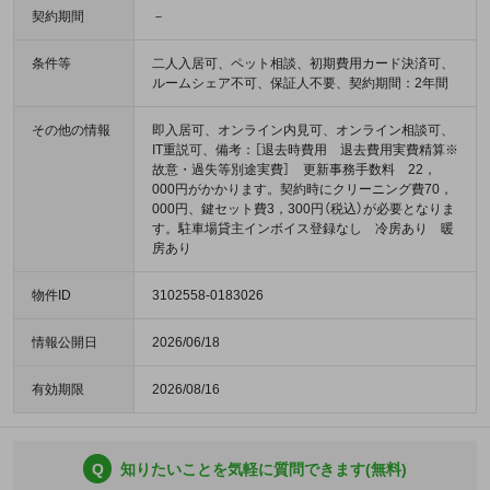
契約期間
－
条件等
二人入居可、ペット相談、初期費用カード決済可、
ルームシェア不可、保証人不要、契約期間：2年間
その他の情報
即入居可、オンライン内見可、オンライン相談可、
IT重説可、備考：［退去時費用 退去費用実費精算※
故意・過失等別途実費］ 更新事務手数料 22，
000円がかかります。契約時にクリーニング費70，
000円、鍵セット費3，300円（税込）が必要となりま
す。駐車場貸主インボイス登録なし 冷房あり 暖
房あり
物件ID
3102558-0183026
情報公開日
2026/06/18
有効期限
2026/08/16
Q
知りたいことを気軽に質問できます(無料)