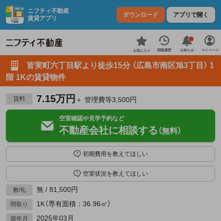
ニフティ不動産
ダウンロード
アプリで開く
賃貸アプリ
お知らせ
閲覧履歴
マイページ
お気に入り
皆実町六丁目駅より徒歩15分 （広島市南区旭3丁目） 1
階 1Kの賃貸物件
7.15万円
賃料
＋ 管理費等3,500円
空室確認や見学予約など
不動産会社に相談する
（無料）
初期費用を教えてほしい
空室状況を教えてほしい
無 / 81,500円
敷/礼
1K（専有面積：36.96㎡）
間取り
2025年03月
築年月