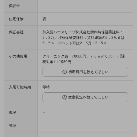
保証金
－
住宅保険
要
保証会社
加入要ハウスリーブ株式会社契約時保証委託料：
2．2万／月額保証委託料：賃料総額の2．2％又は
5．5％ ※ペット可は2．5万／2．5％
その他費用
クリーニング費：70000円、ｒｕｕｍサポート（課
税対象）：1980円
初期費用を教えてほしい
入居可能時期
即時
空室状況を教えてほしい
現況
－
管理
－