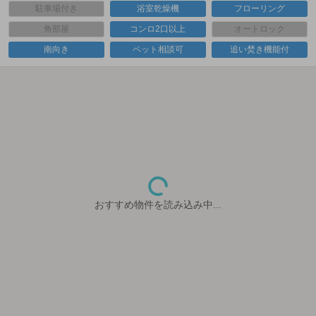
駐車場付き
浴室乾燥機
フローリング
角部屋
コンロ2口以上
オートロック
南向き
ペット相談可
追い焚き機能付
おすすめ物件を読み込み中...