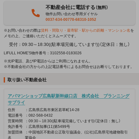
不動産会社に電話する
（無料）
物件お問い合わせ専用ダイヤル
0037-634-00770-68310-1052
※お問い合わせの際は
賃料・間取り・最寄駅・駅からの距離・マンション名
を
メモの上、ご連絡いただくとスムーズです。
受付：09:30～18:30((駐車場完備しています!))（定休日：無し）
LIFULL HOME'S物件番号：3102558-0183026
※光IP電話、及びIP電話からはご利用になれません。
※不動産会社の方からの上記電話番号によるお問合せはお断りしております。
取り扱い不動産会社
アパマンショップ広島駅新幹線口店 株式会社 プランニング
サプライ
住所
：広島県広島市東区若草町14-28
電話番号
：082-568-0432
営業時間
：09:30～18:30((駐車場完備しています!))（定休日：無し）
免許番号
：広島県知事(11)第5499号
加盟団体
：中国地区不動産公正取引協議会、(公社)広島県宅地建物取引
名
業協会