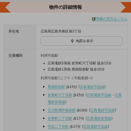
物件の詳細情報
情報の見方はこちら
所在地
広島県広島市南区旭3丁目
地図を表示
交通機関
利用可能駅
広島電鉄5系統 皆実町六丁目駅 徒歩15分
広島電鉄1系統 県病院前駅 徒歩16分
利用可能駅（ニフティ不動産調べ）
県病院前駅
歩15分
（
広島電鉄宇品線
）
皆実町六丁目駅
歩15分
（
広島電鉄宇品線
・
広島
電鉄皆実線
）
広大附属学校前駅
歩16分
（
広島電鉄宇品線
）
皆実町二丁目駅
歩17分
（
広島電鉄皆実線
）
宇品二丁目駅
歩17分
（
広島電鉄宇品線
）