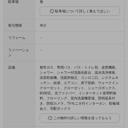
駐車場
無
駐車場について詳しく教えてほしい
取引態様
仲介
リフォーム
－
リノベーショ
－
ン
設備
都市ガス、専用バス、バス・トイレ別、追焚機能、
シャワー、シャワー付洗面化粧台、温水洗浄便座、
浴室乾燥機、洗面所独立、コンロ二口、システムキ
ッチン、給湯、エアコン、床下収納、ウォークイン
クローゼット、クローゼット、シューズボックス、
BS対応、光ファイバー、インターネット使用料無
料、フローリング、室内洗濯機置場、照明器具付
き、防犯カメラ、TVモニタ付インターホン、駐輪場
あり、宅配ボックス
この物件の詳しい情報を送ってもらう