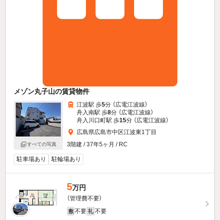
メゾン丸子山の賃貸物件
江波駅 歩
5
分 （広電江波線）
舟入南駅 歩
8
分 （広電江波線）
舟入川口町駅 歩
15
分 （広電江波線）
広島県広島市中区江波東1丁目
3階建 / 37年5ヶ月 / RC
すべての写真
駐車場あり
駐輪場あり
5
万円
（管理費不要）
不要
不要
敷
礼