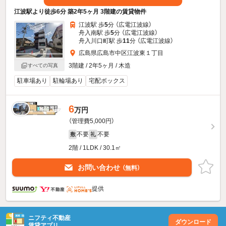
江波駅より徒歩6分 築2年5ヶ月 3階建の賃貸物件
江波駅 歩
5
分 （広電江波線）
舟入南駅 歩
5
分 （広電江波線）
舟入川口町駅 歩
11
分 （広電江波線）
広島県広島市中区江波東１丁目
3階建 / 2年5ヶ月 / 木造
すべての写真
駐車場あり
駐輪場あり
宅配ボックス
6
万円
（管理費5,000円）
不要
不要
敷
礼
2階 / 1LDK / 30.1㎡
お問い合わせ
（無料）
提供
ニフティ不動産
ダウンロード
賃貸アプリ