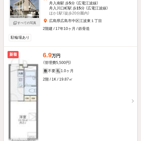
舟入南駅 歩
5
分 （広電江波線）
舟入川口町駅 歩
15
分 （広電江波線）
ほか1駅（徒歩20分圏内）
広島県広島市中区江波東１丁目
すべての写真
2階建 / 17年10ヶ月 / 鉄骨造
駐輪場あり
6.9
新着
万円
（管理費5,500円）
不要
1.0ヶ月
敷
礼
2階 / 1K / 19.87㎡