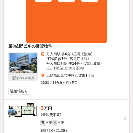
第8佐野ビルの賃貸物件
舟入南駅 歩
6
分 （広電江波線）
江波駅 歩
7
分 （広電江波線）
舟入川口町駅 歩
14
分 （広電江波線）
ほか1駅（徒歩20分圏内）
広島県広島市中区江波東1丁目
すべての写真
4階建 / 41年9ヶ月 / RC
駐輪場あり
3
万円
（管理費不要）
不要
不要
敷
礼
3階 / 1K / 21.36㎡