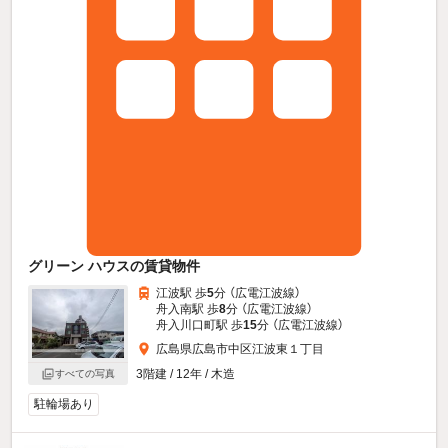
グリーン ハウスの賃貸物件
江波駅 歩
5
分 （広電江波線）
舟入南駅 歩
8
分 （広電江波線）
舟入川口町駅 歩
15
分 （広電江波線）
広島県広島市中区江波東１丁目
3階建 / 12年 / 木造
すべての写真
駐輪場あり