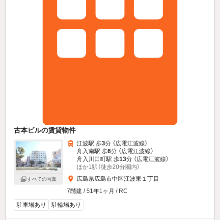
古本ビルの賃貸物件
江波駅 歩
3
分 （広電江波線）
舟入南駅 歩
6
分 （広電江波線）
舟入川口町駅 歩
13
分 （広電江波線）
ほか1駅（徒歩20分圏内）
広島県広島市中区江波東１丁目
すべての写真
7階建 / 51年1ヶ月 / RC
駐車場あり
駐輪場あり