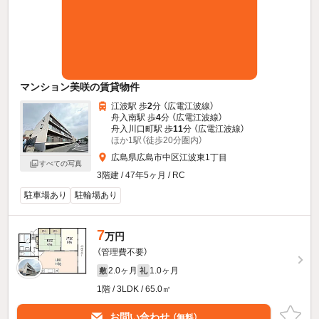
マンション美咲の賃貸物件
江波駅 歩
2
分 （広電江波線）
舟入南駅 歩
4
分 （広電江波線）
舟入川口町駅 歩
11
分 （広電江波線）
ほか1駅（徒歩20分圏内）
広島県広島市中区江波東1丁目
すべての写真
3階建 / 47年5ヶ月 / RC
駐車場あり
駐輪場あり
7
万円
（管理費不要）
2.0ヶ月
1.0ヶ月
敷
礼
1階 / 3LDK / 65.0㎡
お問い合わせ
（無料）