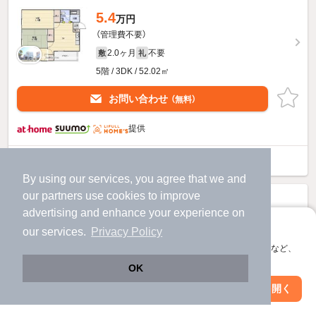
5.4
万円
（管理費不要）
2.0ヶ月
不要
敷
礼
5階 / 3DK / 52.02㎡
お問い合わせ
（無料）
提供
古本ビルのすべての部屋を見る
By using our services, you agree that we and
our
partners
use cookies to improve
advertising and enhance your experience on
アプリに切り替えて、サクサクお部屋探し
our services.
Privacy Policy
会員登録なしですぐ使える。マップ検索やお気に入り保存など、
アプリ限定の便利な機能が使えます！
OK
Web版で続行
アプリを開く
市区町村を変更
絞り込み条件を変更