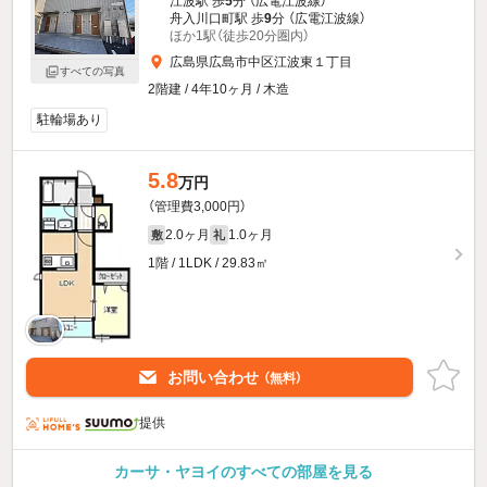
江波駅 歩
5
分 （広電江波線）
舟入川口町駅 歩
9
分 （広電江波線）
ほか1駅（徒歩20分圏内）
広島県広島市中区江波東１丁目
すべての写真
2階建 / 4年10ヶ月 / 木造
駐輪場あり
5.8
万円
（管理費3,000円）
2.0ヶ月
1.0ヶ月
敷
礼
1階 / 1LDK / 29.83㎡
お問い合わせ
（無料）
提供
カーサ・ヤヨイのすべての部屋を見る