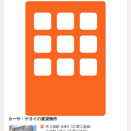
カーサ・ヤヨイの賃貸物件
舟入南駅 歩
4
分 （広電江波線）