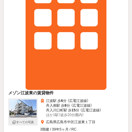
メゾン江波東の賃貸物件
江波駅 歩
6
分 （広電江波線）
舟入南駅 歩
8
分 （広電江波線）
舟入川口町駅 歩
15
分 （広電江波線）
ほか1駅（徒歩20分圏内）
広島県広島市中区江波東１丁目
すべての写真
3階建 / 39年5ヶ月 / RC