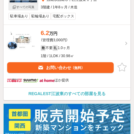
3階建 / 1年8ヶ月 / 木造
すべての写真
駐車場あり
駐輪場あり
宅配ボックス
6.2
万円
（管理費3,000円）
不要
1.0ヶ月
敷
礼
1階 / 1LDK / 30.98㎡
お問い合わせ
（無料）
ほか提供
REGALEST江波東のすべての部屋を見る