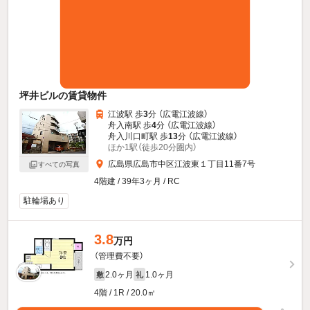
坪井ビルの賃貸物件
江波駅 歩
3
分 （広電江波線）
舟入南駅 歩
4
分 （広電江波線）
舟入川口町駅 歩
13
分 （広電江波線）
ほか1駅（徒歩20分圏内）
広島県広島市中区江波東１丁目11番7号
すべての写真
4階建 / 39年3ヶ月 / RC
駐輪場あり
3.8
万円
（管理費不要）
2.0ヶ月
1.0ヶ月
敷
礼
4階 / 1R / 20.0㎡