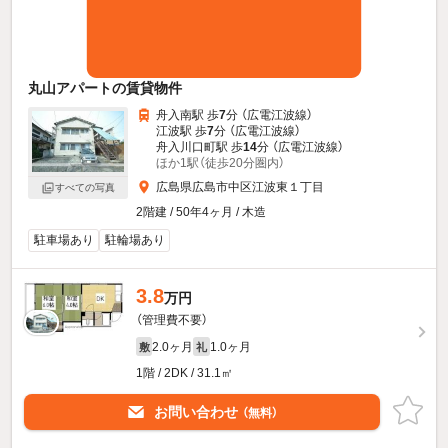
丸山アパートの賃貸物件
舟入南駅 歩
7
分 （広電江波線）
江波駅 歩
7
分 （広電江波線）
舟入川口町駅 歩
14
分 （広電江波線）
ほか1駅（徒歩20分圏内）
広島県広島市中区江波東１丁目
すべての写真
2階建 / 50年4ヶ月 / 木造
駐車場あり
駐輪場あり
3.8
万円
（管理費不要）
2.0ヶ月
1.0ヶ月
敷
礼
1階 / 2DK / 31.1㎡
お問い合わせ
（無料）