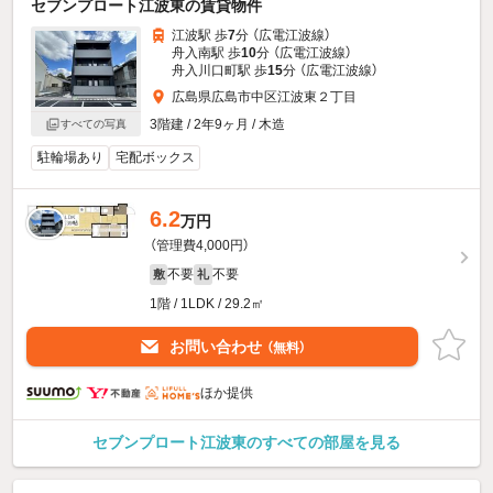
セブンプロート江波東の賃貸物件
江波駅 歩
7
分 （広電江波線）
舟入南駅 歩
10
分 （広電江波線）
舟入川口町駅 歩
15
分 （広電江波線）
広島県広島市中区江波東２丁目
3階建 / 2年9ヶ月 / 木造
すべての写真
駐輪場あり
宅配ボックス
6.2
万円
（管理費4,000円）
不要
不要
敷
礼
1階 / 1LDK / 29.2㎡
お問い合わせ
（無料）
ほか提供
セブンプロート江波東のすべての部屋を見る