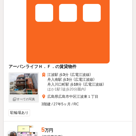
アーバンライフＨ．Ｆ．の賃貸物件
江波駅 歩
3
分 （広電江波線）
舟入南駅 歩
3
分 （広電江波線）
舟入川口町駅 歩
10
分 （広電江波線）
ほか1駅（徒歩20分圏内）
広島県広島市中区江波東１丁目
すべての写真
3階建 / 27年5ヶ月 / RC
駐輪場あり
5
万円