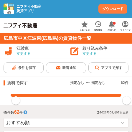
ニフティ不動産
ダウンロード
賃貸アプリ
お知らせ
閲覧履歴
マイページ
お気に入り
広島市中区江波東(広島県)の賃貸物件一覧
江波東
絞り込み条件
変更する
変更する
条件を保存
新着通知
アプリで探す
賃料で探す
指定なし
〜
指定なし
62
件
指定した賃料で絞り込む
62
物件数
件
2026年08月07日
更新