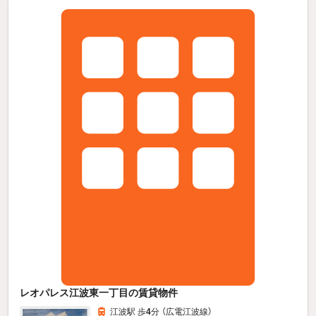
レオパレス江波東一丁目の賃貸物件
江波駅 歩
4
分 （広電江波線）