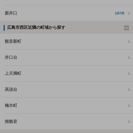
新井口
197
件
広島市西区近隣の町域から探す
観音新町
井口台
上天満町
高須台
楠木町
南観音