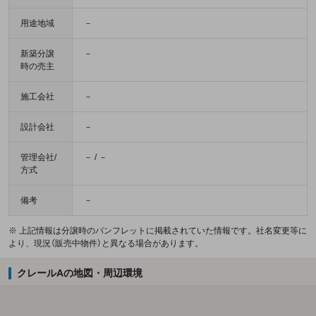
用途地域
－
新築分譲
－
時の売主
施工会社
－
設計会社
－
管理会社/
－ / －
方式
備考
－
※ 上記情報は分譲時のパンフレットに掲載されていた情報です。社名変更等に
より、現況（販売中物件）と異なる場合があります。
クレールAの地図・周辺環境