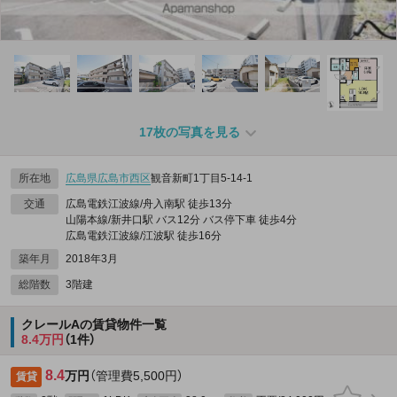
17枚の写真を見る
所在地
広島県
広島市西区
観音新町1丁目5-14‐1
交通
広島電鉄江波線/舟入南駅 徒歩13分
山陽本線/新井口駅 バス12分 バス停下車 徒歩4分
広島電鉄江波線/江波駅 徒歩16分
築年月
2018年3月
総階数
3階建
クレールAの賃貸物件一覧
8.4万円
（1件）
8.4
万円
（管理費5,500円）
賃貸