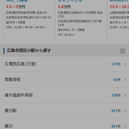
NSビラ高須
オオシマビル
MONOLIT
4.5～5
3.8
13.5～18.
万円
万円
広島電鉄宮島線/高須駅 徒歩1分
広島電鉄江波線/舟入川口町駅 徒歩
山陽本線/横川
15分
広島県広島市西区庚午北3丁目9-16
広島県広島市
広島県広島市西区南観音2丁目7番
築40年 / 3階建
築1年11ヶ月 /
14号
2DK～2LDK / 38.00～40.00㎡
1LDK～2LDK /
築40年8ヶ月 / 3階建
1R / 25.60㎡
広島市西区の駅から探す
広電西広島（己斐）
175
件
西観音町
83
件
修大協創中高前
228
件
横川駅
917
件
横川
917
件