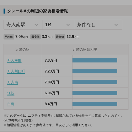
クレールAの周辺の家賃相場情報
7.09
3.3
12.9
平均値
最安値
最高値
万円
万円
万円
近隣の駅
近隣の家賃相場
舟入幸町
7.3万円
舟入川口町
7.23万円
舟入南
7.09万円
江波
6.96万円
白島
8.4万円
※このデータは「ニフティ不動産」に掲載されている物件を元に算出したものです。
(2026年8月7日現在)
※相場情報はあくまで参考値です。目安として活用ください。