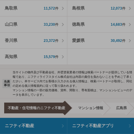
鳥取県
島根県
11,572
件
12,073
件
山口県
徳島県
33,230
件
14,683
件
香川県
愛媛県
23,372
件
30,492
件
高知県
15,579
件
当サイトの物件及び不動産会社、外壁塗装業者の情報は検索パートナーが提供している情
報であり、ニフティライフスタイル株式会社は内容の責任を負わないことを予めご了承く
ださい。本サービス内でお客様が入力される個人情報は、検索パートナーが取得し、同社
免責
事項
の定める個人情報規約に従って取り扱われます。
マンション情報の一部の販売価格、賃料、間取り、専有面積は、マンションレビューのデ
ータを表示しています。
不動産・住宅情報のニフティ不動産
マンション情報
広島県
ニフティ不動産
ニフティ不動産アプリ