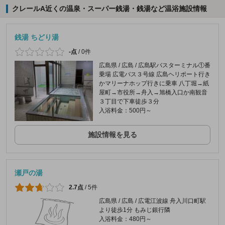
クレールA近くの温泉・スーパー銭湯・銭湯など温浴施設情報
銭湯 ちどり湯
-点
/
0件
広島県 / 広島 / 広島駅バスターミナル①番
乗場 広電バス３号線 広島ヘリポート行き
かマリーナホップ行きに乗車 八丁堀→紙
屋町→市役所→舟入→旭橋入口か南観音
３丁目で下車徒歩３分
入浴料金：500円～
施設情報を見る
瀬戸の湯
2.7点
/
5件
広島県 / 広島 / 広電江波線 舟入川口町駅
より徒歩1分 もみじ銀行隣
入浴料金：480円～