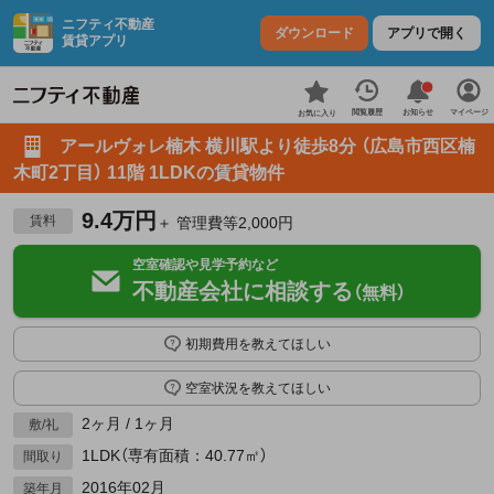
ニフティ不動産
ダウンロード
アプリで開く
賃貸アプリ
お知らせ
閲覧履歴
マイページ
お気に入り
アールヴォレ楠木 横川駅より徒歩8分 （広島市西区楠
木町2丁目） 11階 1LDKの賃貸物件
9.4万円
賃料
＋ 管理費等2,000円
空室確認や見学予約など
不動産会社に相談する
（無料）
初期費用を教えてほしい
空室状況を教えてほしい
2ヶ月 / 1ヶ月
敷/礼
1LDK（専有面積：40.77㎡）
間取り
2016年02月
築年月