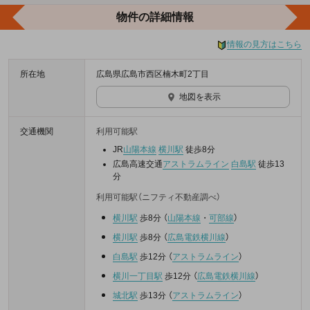
物件の詳細情報
情報の見方はこちら
所在地
広島県広島市西区楠木町2丁目
地図を表示
交通機関
利用可能駅
JR
山陽本線
横川駅
徒歩8分
広島高速交通
アストラムライン
白島駅
徒歩13
分
利用可能駅（ニフティ不動産調べ）
横川駅
歩8分
（
山陽本線
・
可部線
）
横川駅
歩8分
（
広島電鉄横川線
）
白島駅
歩12分
（
アストラムライン
）
横川一丁目駅
歩12分
（
広島電鉄横川線
）
城北駅
歩13分
（
アストラムライン
）