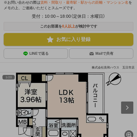
※お問い合わせの際は
賃料・間取り・最寄駅・駅からの距離・マンション名
を
メモの上、ご連絡いただくとスムーズです。
受付：10:00～18:00（定休日：水曜日）
このお部屋を
0
人以上
が検討中です
お気に入り登録
LINEで送る
Mailで共有
株式会社良和ハウス 五日市店
1
/
20