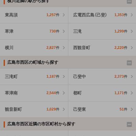
横川近隣の駅から探す
東高須
広電西広島（己斐）
1,257
件
1,353
件
草津
三滝
730
件
1,299
件
横川
西観音町
2,827
件
2,220
件
広島市西区の町域から探す
三滝町
己斐中
1,187
件
2,373
件
草津南
都町
2,544
件
1,171
件
観音新町
己斐東
1,029
件
51
件
広島市西区近隣の市区町村から探す