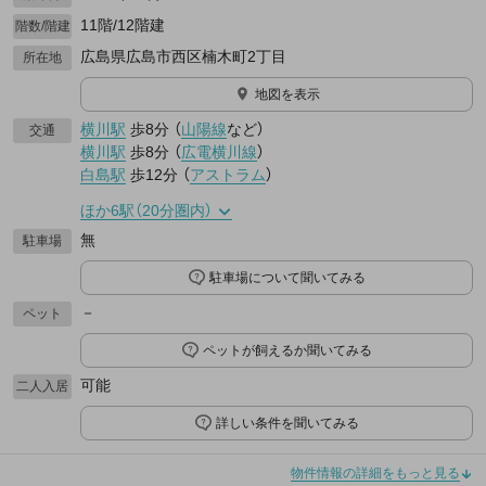
11階/12階建
階数/階建
広島県広島市西区楠木町2丁目
所在地
地図を表示
横川駅
歩8分
（
山陽線
など
）
交通
横川駅
歩8分
（
広電横川線
）
白島駅
歩12分
（
アストラム
）
ほか6駅（20分圏内）
無
駐車場
駐車場について聞いてみる
－
ペット
ペットが飼えるか聞いてみる
可能
二人入居
詳しい条件を聞いてみる
物件情報の詳細をもっと見る