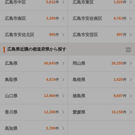
広島市中区
広島市東区
5,832
件
1,920
件
広島市南区
広島市安佐南区
3,389
件
4,763
件
広島市安佐北区
広島市安芸区
995
件
897
件
広島県近隣の都道府県から探す
広島県
岡山県
40,845
件
26,355
件
鳥取県
島根県
4,019
件
2,420
件
山口県
徳島県
12,969
件
9,697
件
香川県
愛媛県
12,286
件
16,158
件
高知県
5,789
件