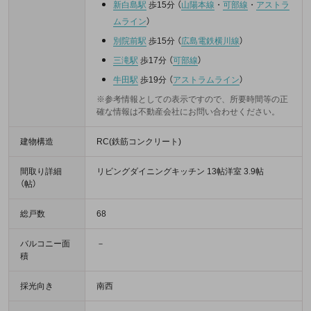
新白島駅
歩15分
（
山陽本線
・
可部線
・
アストラ
ムライン
）
別院前駅
歩15分
（
広島電鉄横川線
）
三滝駅
歩17分
（
可部線
）
牛田駅
歩19分
（
アストラムライン
）
※参考情報としての表示ですので、所要時間等の正
確な情報は不動産会社にお問い合わせください。
建物構造
RC(鉄筋コンクリート)
間取り詳細
リビングダイニングキッチン 13帖洋室 3.9帖
（帖）
総戸数
68
バルコニー面
－
積
採光向き
南西