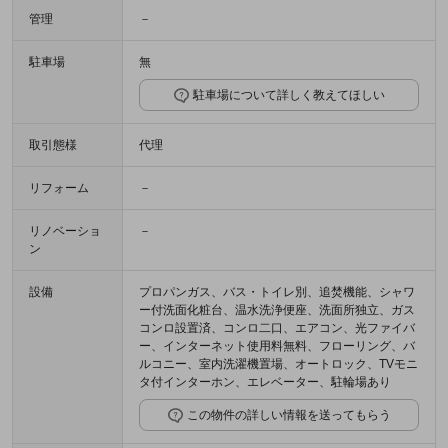
管理
－
駐車場
無
駐車場について詳しく教えてほしい
取引態様
代理
リフォーム
－
リノベーショ
－
ン
設備
プロパンガス、バス・トイレ別、追焚機能、シャワ
ー付洗面化粧台、温水洗浄便座、洗面所独立、ガス
コンロ設置済、コンロ二口、エアコン、光ファイバ
ー、インターネット使用料無料、フローリング、バ
ルコニー、室内洗濯機置場、オートロック、TVモニ
タ付インターホン、エレベーター、駐輪場あり
この物件の詳しい情報を送ってもらう