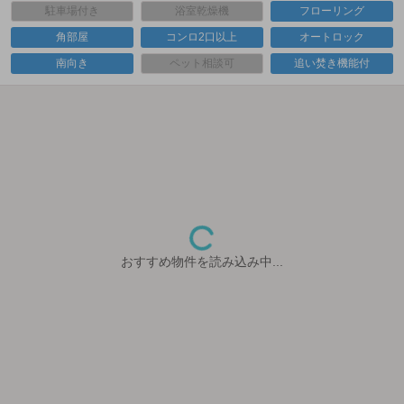
駐車場付き
浴室乾燥機
フローリング
角部屋
コンロ2口以上
オートロック
南向き
ペット相談可
追い焚き機能付
おすすめ物件を読み込み中...