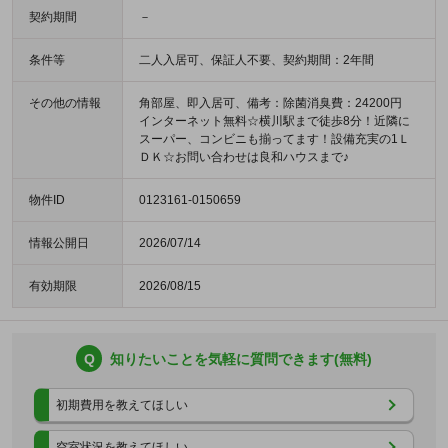
契約期間
－
条件等
二人入居可、保証人不要、契約期間：2年間
その他の情報
角部屋、即入居可、備考：除菌消臭費：24200円
インターネット無料☆横川駅まで徒歩8分！近隣に
スーパー、コンビニも揃ってます！設備充実の1Ｌ
ＤＫ☆お問い合わせは良和ハウスまで♪
物件ID
0123161-0150659
情報公開日
2026/07/14
有効期限
2026/08/15
Q
知りたいことを気軽に質問できます(無料)
初期費用を教えてほしい
空室状況を教えてほしい