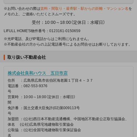
※お問い合わせの際は
賃料・間取り・最寄駅・駅からの距離・マンション名
を
メモの上、ご連絡いただくとスムーズです。
受付：10:00～18:00（定休日：水曜日）
LIFULL HOME'S物件番号：0123161-0150659
※光IP電話、及びIP電話からはご利用になれません。
※不動産会社の方からの上記電話番号によるお問合せはお断りしております。
取り扱い不動産会社
株式会社良和ハウス 五日市店
住所
：広島県広島市佐伯区海老園１丁目４－３７
電話番
：082-553-9376
号
営業時
：10:00～18:00（定休日：水曜日）
間
免許番
：国土交通大臣免許(02)第009113号
号
加盟団
：(公社)西日本不動産流通機構、中国地区不動産公正取引協議会、
体名
(公社)広島県宅地建物取引業協会
公取協
：(公社)全国宅地建物取引業保証協会
名