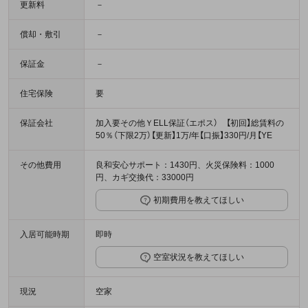
更新料
－
償却・敷引
－
保証金
－
住宅保険
要
保証会社
加入要その他ＹELL保証（エポス） 【初回】総賃料の
50％（下限2万）【更新】1万/年【口振】330円/月【YE
その他費用
良和安心サポート：1430円、火災保険料：1000
円、カギ交換代：33000円
初期費用を教えてほしい
入居可能時期
即時
空室状況を教えてほしい
現況
空家