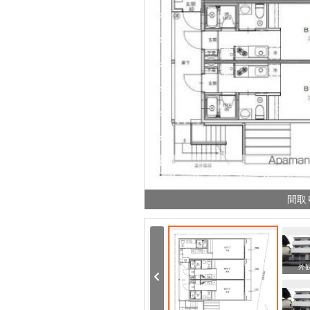
間取
その他
周辺
外