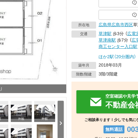
広島県
広島市西区
草
所在地
草津駅
歩3分
（
広電
交通
草津南駅
歩7分
（
広
商工センター入口駅
ほか2駅（20分圏内）
2018年03月
築年月
3階/3階建
階数/階建
り
空室確認や見学
不動産会
観
外観
外観
ご相談承ります！少しでも気に
00
無料通話