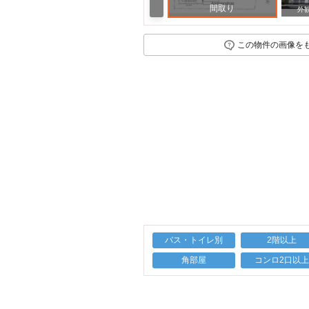
間取り
外
この物件の画像を
バス・トイレ別
2階以上
角部屋
コンロ2口以