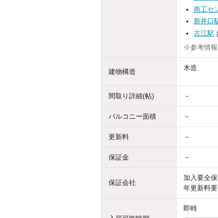
商工セ
新井口
古江駅
※参考情報
木造
建物構造
間取り詳細(帖)
－
バルコニー面積
－
更新料
－
保証金
－
加入要全保
保証会社
年更新料要
即時