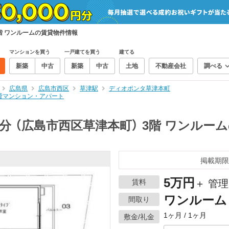
階 ワンルームの賃貸物件情報
マンションを買う
一戸建てを買う
建てる
新築
中古
新築
中古
土地
不動産会社
調べる
広島県
広島市西区
草津駅
ディオポンタ草津本町
賃貸マンション・アパート
分 （広島市西区草津本町） 3階 ワンルー
掲載期限
5万円
賃料
＋ 管理
ワンルーム
間取り
1ヶ月 / 1ヶ月
敷金/礼金