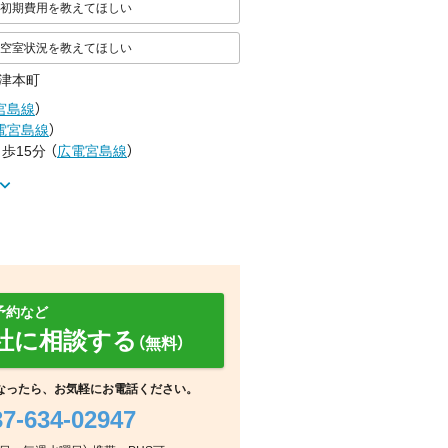
初期費用を教えてほしい
空室状況を教えてほしい
津本町
宮島線
）
電宮島線
）
歩15分
（
広電宮島線
）
予約など
社に相談する
（無料）
浴室
室内
その他
なったら、お気軽にお電話ください。
37-634-02947