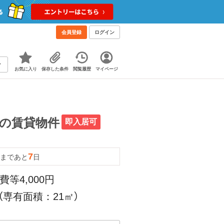
会員登録
ログイン
お気に入り
保存した条件
閲覧履歴
マイページ
ムの賃貸物件
即入居可
7
まであと
日
費等4,000円
（専有面積：21㎡）