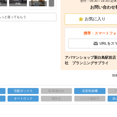
受付：09:30～18:30（
キッチン
観
外観
リビング/ダイニング
お問い合わせ番号
もっと送ってもらう
お気に入り
携帯・スマートフォ
URLをス
アパマンショップ新白島駅前店
社 プランニングサプライ
情報
宅配ボックス
駐車場付き
浴室乾燥機
上
オートロック
南向き
ペット相談可
追