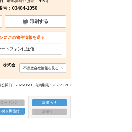
定休日：毎週水曜日） 携帯・PHS可
その他
その他
その他
その他
：03484-1050
印刷する
ンにこの物件情報を送る
マートフォンに送信
 株式会
不動産会社情報を見る
公開日：2026/05/01 有効期限：2026/08/13
フローリング
設備あり
い焚き機能付
設備なし