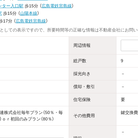
ンター入口駅
歩15分
（
広島電鉄宮島線
）
駅
歩15分
（
山陽本線
）
歩17分
（
広島電鉄宮島線
）
としての表示ですので、所要時間等の正確な情報は不動産会社にお問い
周辺情報
総戸数
9
採光向き
－
償却・敷引
－
住宅保険
要
連株式会社毎年プラン（50％・毎
鍵交換費
その他費用
）ｏｒ初回のみプラン（80％）
－