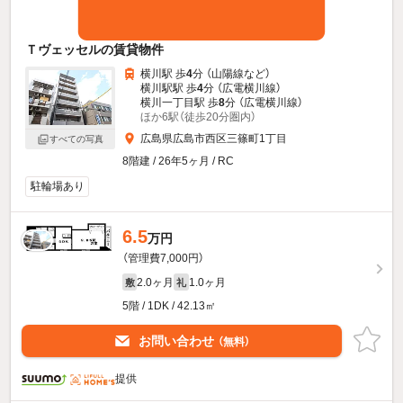
Ｔヴェッセルの賃貸物件
横川駅 歩
4
分 （山陽線
など
）
横川駅駅 歩
4
分 （広電横川線）
横川一丁目駅 歩
8
分 （広電横川線）
ほか6駅（徒歩20分圏内）
広島県広島市西区三篠町1丁目
すべての写真
8階建 / 26年5ヶ月 / RC
駐輪場あり
6.5
万円
（管理費7,000円）
2.0ヶ月
1.0ヶ月
敷
礼
5階 / 1DK / 42.13㎡
お問い合わせ
（無料）
提供