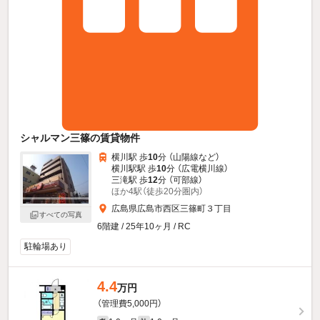
シャルマン三篠の賃貸物件
横川駅 歩
10
分 （山陽線
など
）
横川駅駅 歩
10
分 （広電横川線）
三滝駅 歩
12
分 （可部線）
ほか4駅（徒歩20分圏内）
広島県広島市西区三篠町３丁目
すべての写真
6階建 / 25年10ヶ月 / RC
駐輪場あり
4.4
万円
（管理費5,000円）