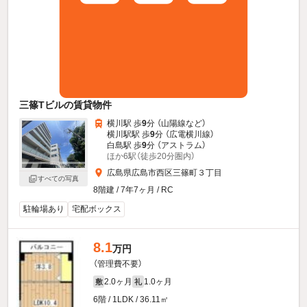
三篠Tビルの賃貸物件
横川駅 歩
9
分 （山陽線
など
）
横川駅駅 歩
9
分 （広電横川線）
白島駅 歩
9
分 （アストラム）
ほか6駅（徒歩20分圏内）
広島県広島市西区三篠町３丁目
すべての写真
8階建 / 7年7ヶ月 / RC
駐輪場あり
宅配ボックス
8.1
万円
（管理費不要）
2.0ヶ月
1.0ヶ月
敷
礼
6階 / 1LDK / 36.11㎡