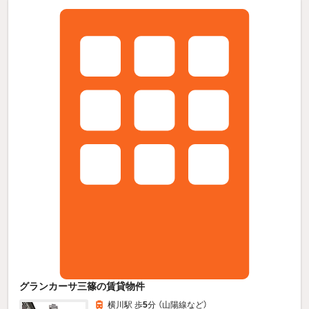
グランカーサ三篠の賃貸物件
横川駅 歩
5
分 （山陽線
など
）