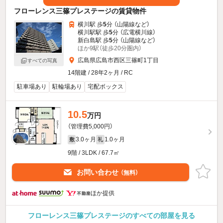
フローレンス三篠プレステージの賃貸物件
横川駅 歩
5
分 （山陽線
など
）
横川駅駅 歩
5
分 （広電横川線）
新白島駅 歩
5
分 （山陽線
など
）
ほか9駅（徒歩20分圏内）
広島県広島市西区三篠町1丁目
すべての写真
14階建 / 28年2ヶ月 / RC
駐車場あり
駐輪場あり
宅配ボックス
10.5
万円
（管理費5,000円）
3.0ヶ月
1.0ヶ月
敷
礼
9階 / 3LDK / 67.7㎡
お問い合わせ
（無料）
ほか提供
フローレンス三篠プレステージのすべての部屋を見る