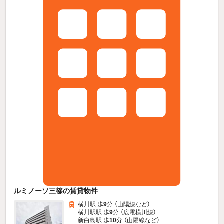
ルミノーソ三篠の賃貸物件
横川駅 歩
9
分 （山陽線
など
）
横川駅駅 歩
9
分 （広電横川線）
新白島駅 歩
10
分 （山陽線
など
）