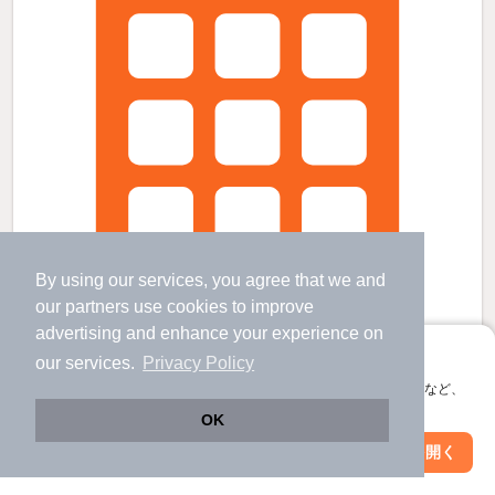
By using our services, you agree that we and
our
partners
use cookies to improve
advertising and enhance your experience on
アプリに切り替えて、サクサクお部屋探し
our services.
Privacy Policy
会員登録なしですぐ使える。マップ検索やお気に入り保存など、
アプリ限定の便利な機能が使えます！
スタープラザ三篠の賃貸物件
OK
横川駅 歩
8
分 （山陽線
など
）
Web版で続行
アプリを開く
市区町村を変更
絞り込み条件を変更
横川駅駅 歩
8
分 （広電横川線）
三滝駅 歩
12
分 （可部線）