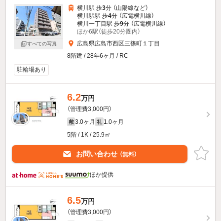
横川駅 歩
3
分 （山陽線
など
）
横川駅駅 歩
4
分 （広電横川線）
横川一丁目駅 歩
9
分 （広電横川線）
ほか6駅（徒歩20分圏内）
広島県広島市西区三篠町１丁目
すべての写真
8階建 / 28年6ヶ月 / RC
駐輪場あり
6.2
万円
（管理費3,000円）
3.0ヶ月
1.0ヶ月
敷
礼
5階 / 1K / 25.9㎡
お問い合わせ
（無料）
ほか提供
6.5
万円
（管理費3,000円）