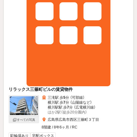
リラックス三篠町ビルの賃貸物件
三滝駅 歩
5
分 （可部線）
横川駅 歩
7
分 （山陽線
など
）
横川駅駅 歩
7
分 （広電横川線）
ほか2駅（徒歩20分圏内）
広島県広島市西区三篠町３丁目
すべての写真
8階建 / 8年6ヶ月 / RC
駐輪場あり
宅配ボックス