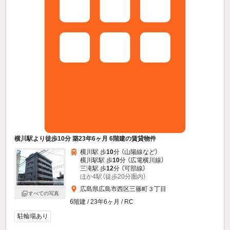
横川駅より徒歩10分 築23年6ヶ月 6階建の賃貸物件
横川駅 歩
10
分 （山陽線
など
）
横川駅駅 歩
10
分 （広電横川線）
三滝駅 歩
12
分 （可部線）
ほか4駅（徒歩20分圏内）
広島県広島市西区三篠町３丁目
すべての写真
6階建 / 23年6ヶ月 / RC
駐輪場あり