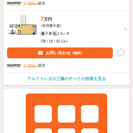
提供
7
万円
（管理費不要）
不要
1.0ヶ月
敷
礼
7階 / 1K / 30.13㎡
お問い合わせ
（無料）
提供
アルファレガロ三篠のすべての部屋を見る