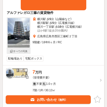
アルファレガロ三篠の賃貸物件
横川駅 歩
5
分 （山陽線
など
）
横川駅駅 歩
5
分 （広電横川線）
横川一丁目駅 歩
10
分 （広電横川線）
ほか6駅（徒歩20分圏内）
広島県広島市西区三篠町２丁目
9階建 / 18年6ヶ月 / RC
すべての写真
駐輪場あり
宅配ボックス
7
万円
（管理費不要）
不要
1.0ヶ月
敷
礼
7階 / 1R / 30.13㎡
お問い合わせ
（無料）