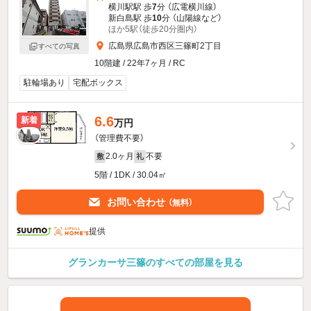
横川駅駅 歩
7
分 （広電横川線）
新白島駅 歩
10
分 （山陽線
など
）
ほか5駅（徒歩20分圏内）
広島県広島市西区三篠町2丁目
すべての写真
10階建 / 22年7ヶ月 / RC
駐輪場あり
宅配ボックス
6.6
新着
万円
（管理費不要）
2.0ヶ月
不要
敷
礼
5階 / 1DK / 30.04㎡
お問い合わせ
（無料）
提供
グランカーサ三篠のすべての部屋を見る