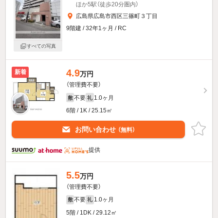
ほか5駅（徒歩20分圏内）
広島県広島市西区三篠町３丁目
9階建 / 32年1ヶ月 / RC
すべての写真
4.9
新着
万円
（管理費不要）
不要
1.0ヶ月
敷
礼
6階 / 1K / 25.15㎡
お問い合わせ
（無料）
提供
5.5
万円
（管理費不要）
不要
1.0ヶ月
敷
礼
5階 / 1DK / 29.12㎡