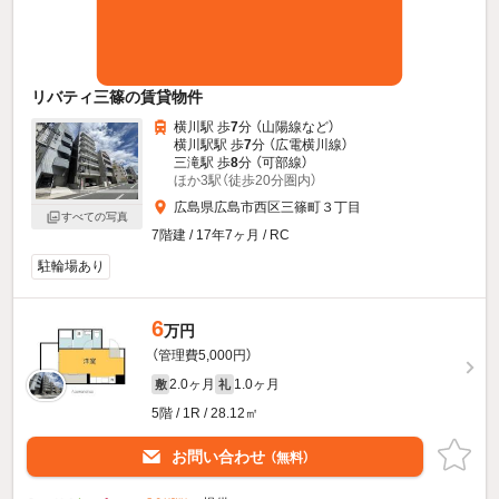
リバティ三篠の賃貸物件
横川駅 歩
7
分 （山陽線
など
）
横川駅駅 歩
7
分 （広電横川線）
三滝駅 歩
8
分 （可部線）
ほか3駅（徒歩20分圏内）
広島県広島市西区三篠町３丁目
すべての写真
7階建 / 17年7ヶ月 / RC
駐輪場あり
6
万円
（管理費5,000円）
2.0ヶ月
1.0ヶ月
敷
礼
5階 / 1R / 28.12㎡
お問い合わせ
（無料）