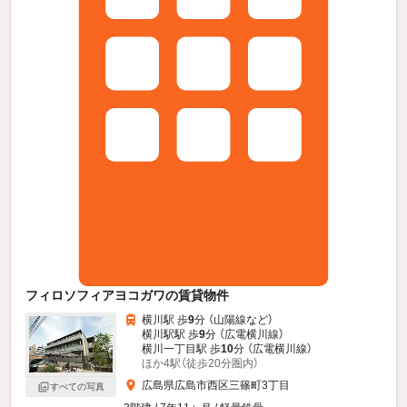
フィロソフィアヨコガワの賃貸物件
横川駅 歩
9
分 （山陽線
など
）
横川駅駅 歩
9
分 （広電横川線）
横川一丁目駅 歩
10
分 （広電横川線）
ほか4駅（徒歩20分圏内）
広島県広島市西区三篠町3丁目
すべての写真