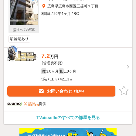
広島県広島市西区三篠町１丁目
8階建 / 26年4ヶ月 / RC
すべての写真
駐輪場あり
7.2
万円
（管理費不要）
3.0ヶ月
1.0ヶ月
敷
礼
5階 / 1DK / 42.13㎡
お問い合わせ
（無料）
提供
TVaisselleのすべての部屋を見る