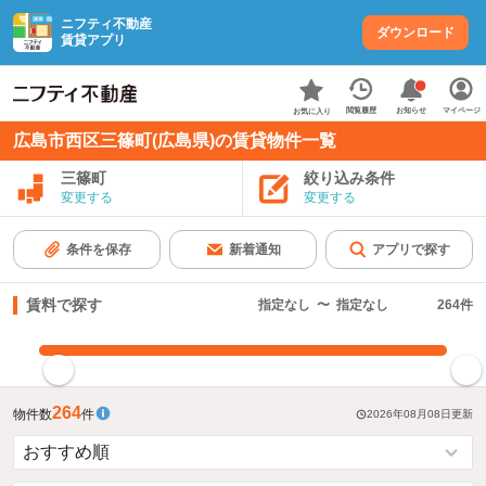
ニフティ不動産
ダウンロード
賃貸アプリ
お知らせ
閲覧履歴
マイページ
お気に入り
広島市西区三篠町(広島県)の賃貸物件一覧
三篠町
絞り込み条件
変更する
変更する
条件を保存
新着通知
アプリで探す
賃料で探す
指定なし
〜
指定なし
264
件
指定した賃料で絞り込む
264
物件数
件
2026年08月08日
更新