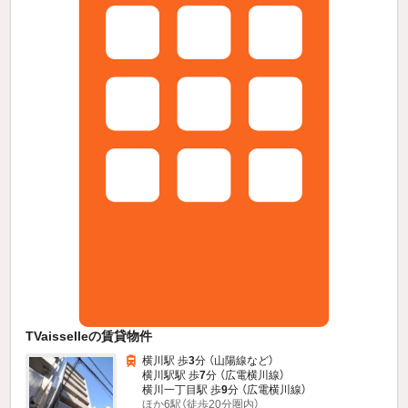
TVaisselleの賃貸物件
横川駅 歩
3
分 （山陽線
など
）
横川駅駅 歩
7
分 （広電横川線）
横川一丁目駅 歩
9
分 （広電横川線）
ほか6駅（徒歩20分圏内）