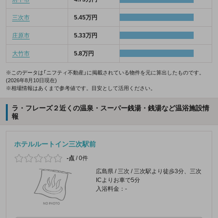
三次市
5.45万円
庄原市
5.33万円
大竹市
5.8万円
※このデータは「ニフティ不動産」に掲載されている物件を元に算出したものです。
(2026年8月10日現在)
※相場情報はあくまで参考値です。目安として活用ください。
ラ・フレーズ２近くの温泉・スーパー銭湯・銭湯など温浴施設情
報
ホテルルートイン三次駅前
-点
/
0件
広島県 / 三次 / 三次駅より徒歩3分、三次
ICよりお車で5分
入浴料金：-