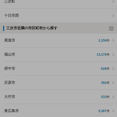
三次町
十日市西
三次市近隣の市区町村から探す
尾道市
2,156
件
福山市
13,170
件
府中市
628
件
庄原市
392
件
大竹市
533
件
東広島市
5,367
件