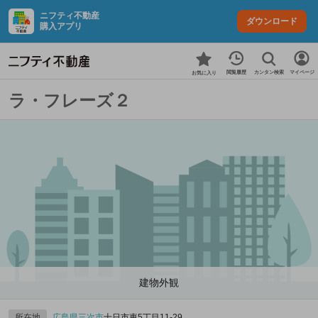
ニフティ不動産
ダウンロード
購入アプリ
カンタン検索
閲覧履歴
マイページ
お気に入り
ラ・フレーズ２
建物外観
所在地
広島県
三次市
十日市東5丁目11-29