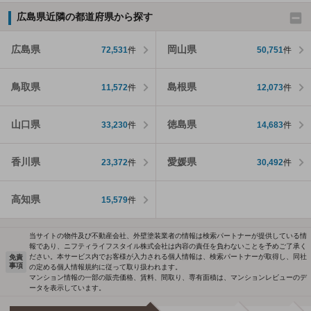
広島県近隣の都道府県から探す
広島県
岡山県
72,531
件
50,751
件
鳥取県
島根県
11,572
件
12,073
件
山口県
徳島県
33,230
件
14,683
件
香川県
愛媛県
23,372
件
30,492
件
高知県
15,579
件
当サイトの物件及び不動産会社、外壁塗装業者の情報は検索パートナーが提供している情
報であり、ニフティライフスタイル株式会社は内容の責任を負わないことを予めご了承く
ださい。本サービス内でお客様が入力される個人情報は、検索パートナーが取得し、同社
免責
事項
の定める個人情報規約に従って取り扱われます。
マンション情報の一部の販売価格、賃料、間取り、専有面積は、マンションレビューのデ
ータを表示しています。