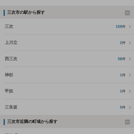
三次市の駅から探す
三次
159
件
上川立
2
件
西三次
58
件
神杉
1
件
甲奴
1
件
三良坂
5
件
三次市近隣の町域から探す