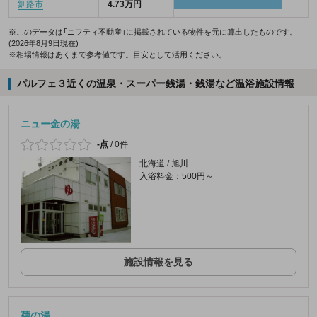
釧路市
4.73万円
※このデータは「ニフティ不動産」に掲載されている物件を元に算出したものです。
(2026年8月9日現在)
※相場情報はあくまで参考値です。目安として活用ください。
パルフェ３近くの温泉・スーパー銭湯・銭湯など温浴施設情報
ニュー金の湯
-点
/
0件
北海道 / 旭川
入浴料金：500円～
施設情報を見る
菊の湯