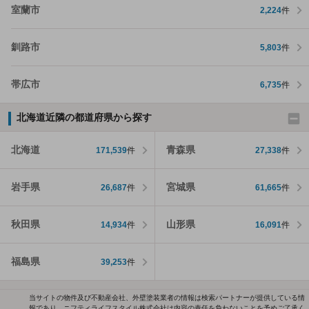
室蘭市
2,224
件
釧路市
5,803
件
帯広市
6,735
件
北海道近隣の都道府県から探す
北海道
青森県
171,539
件
27,338
件
岩手県
宮城県
26,687
件
61,665
件
秋田県
山形県
14,934
件
16,091
件
福島県
39,253
件
当サイトの物件及び不動産会社、外壁塗装業者の情報は検索パートナーが提供している情
報であり、ニフティライフスタイル株式会社は内容の責任を負わないことを予めご了承く