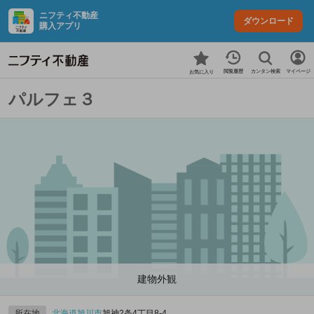
ニフティ不動産
ダウンロード
購入アプリ
カンタン検索
閲覧履歴
マイページ
お気に入り
パルフェ３
建物外観
所在地
北海道
旭川市
旭神2条4丁目8-4