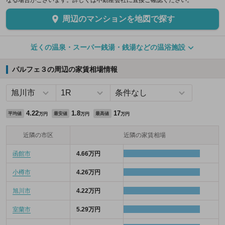
なる場合がございます。詳しくは不動産会社に直接ご確認ください。
周辺のマンションを地図で探す
近くの温泉・スーパー銭湯・銭湯などの温浴施設
パルフェ３の周辺の家賃相場情報
4.22
1.8
17
平均値
最安値
最高値
万円
万円
万円
近隣の市区
近隣の家賃相場
函館市
4.66万円
小樽市
4.26万円
旭川市
4.22万円
室蘭市
5.29万円