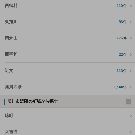
西御料
110
件
東旭川
86
件
南永山
876
件
西聖和
22
件
近文
813
件
旭川四条
1,544
件
旭川市近隣の町域から探す
緑町
大雪通