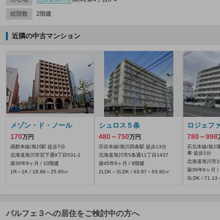
総階数
2階建
近隣の中古マンション
メゾン・ド・ノール
シュロス５条
ロジェフ
170
480～750
780～998
万円
万円
函館本線/旭川駅 徒歩7分
宗谷本線/旭川四条駅 徒歩13分
石北本線/旭川
車 徒歩1分
北海道旭川市宮下通9丁目531‐1
北海道旭川市5条通11丁目1437
北海道旭川市10
築36年9ヶ月 / 10階建
築45年9ヶ月 / 8階建
築36年6ヶ月 /
1R～1K / 18.98～25.60㎡
2LDK～3LDK / 63.87～63.90㎡
3LDK / 71.1
パルフェ３への居住をご検討中の方へ