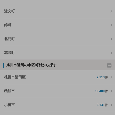
近文町
錦町
北門町
花咲町
旭川市近隣の市区町村から探す
札幌市清田区
2,113
件
函館市
10,400
件
小樽市
3,131
件