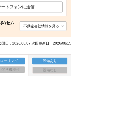
マートフォンに送信
間取り図
駐車場
その他共有部分 宅配ボックス
眺望
株)セム
不動産会社情報を見る
開日：2026/08/07 次回更新日：2026/08/15
フローリング
設備あり
い焚き機能付
設備なし