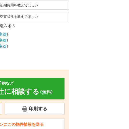
初期費用を教えてほしい
空室状況を教えてほしい
南六条５
室線
）
室線
）
室線
）
予約など
社に相談する
（無料）
印刷する
セキュリティ
その他設備 物置
玄関
ンにこの物件情報を送る