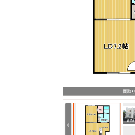
間取
その他設備 物置
玄関
建物