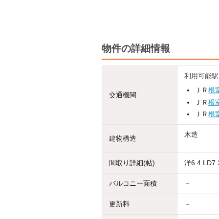
物件の詳細情報
利用可能駅
ＪＲ
根
交通機関
ＪＲ
根
ＪＲ
根
木造
建物構造
間取り詳細(帖)
洋6.4 LD7.
バルコニー面積
－
更新料
－