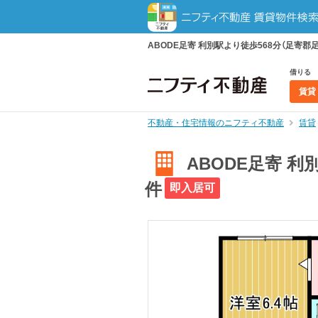
ABODE足寄 利別駅より徒歩568分（足寄郡
借りる
賃貸
不動産・住宅情報のニフティ不動産
賃貸
ABODE足寄 利
件
即入居可