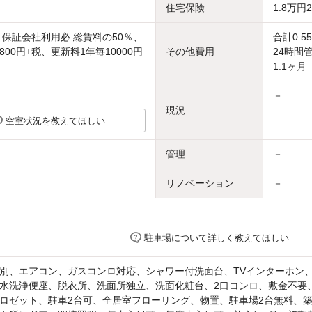
住宅保険
1.8万円
:保証会社利用必 総賃料の50％、
合計0.5
00円+税、更新料1年毎10000円
その他費用
24時間
1.1ヶ月
－
現況
空室状況を教えてほしい
管理
－
リノベーション
－
駐車場について詳しく教えてほしい
別、エアコン、ガスコンロ対応、シャワー付洗面台、TVインターホン
水洗浄便座、脱衣所、洗面所独立、洗面化粧台、2口コンロ、敷金不要
ロゼット、駐車2台可、全居室フローリング、物置、駐車場2台無料、築