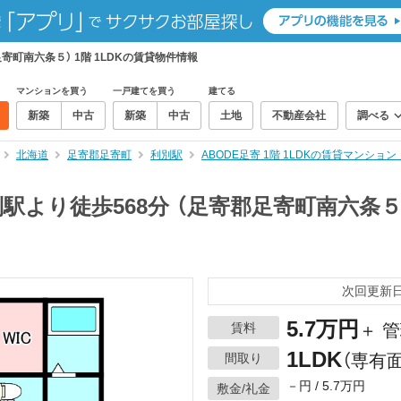
足寄町南六条５） 1階 1LDKの賃貸物件情報
マンションを買う
一戸建てを買う
建てる
新築
中古
新築
中古
土地
不動産会社
調べる
北海道
足寄郡足寄町
利別駅
ABODE足寄 1階 1LDKの賃貸マンショ
別駅より徒歩568分 （足寄郡足寄町南六条５）
次回更新日：
5.7万円
賃料
＋ 管
1LDK
間取り
（専有面
－円 / 5.7万円
敷金/礼金