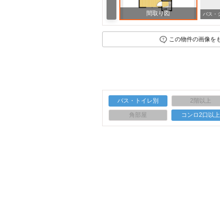
間取り図
その他共有部分 宅配ボックス
眺望
この物件の画像を
バス・トイレ別
2階以上
角部屋
コンロ2口以