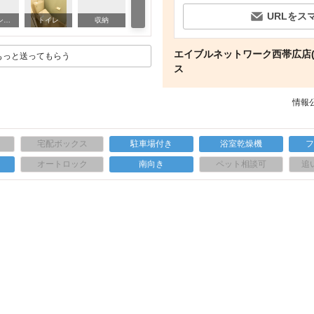
URLをス
洗面設備
バス・シャワールーム
トイレ
収納
エイブルネットワーク西帯広店(
もっと送ってもらう
ス
情報公
宅配ボックス
駐車場付き
浴室乾燥機
上
オートロック
南向き
ペット相談可
追