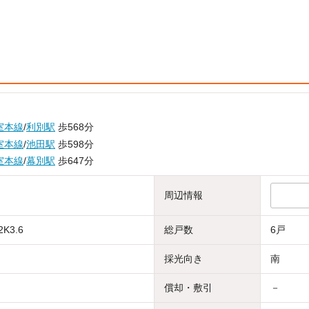
室本線
/
利別駅
歩568分
室本線
/
池田駅
歩598分
室本線
/
幕別駅
歩647分
周辺情報
2K3.6
総戸数
6戸
採光向き
南
償却・敷引
－