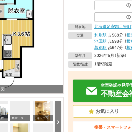
北海道
足寄郡足寄町
所在地
利別駅
歩568分
（
根
交通
池田駅
歩598分
（
根
幕別駅
歩647分
（
根
2026年5月（新築）
築年月
1階/2階建
階数/階建
空室確認や見学
り図
不動産会
お気に入り
外観
居室・リビング
キッチン
携帯・スマートフォ