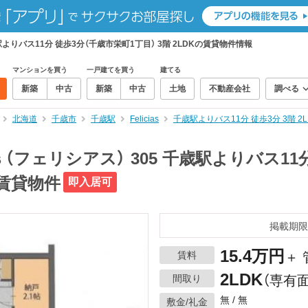
よりバス11分 徒歩3分（千歳市栄町1丁目） 3階 2LDKの賃貸物件情報
マンションを買う
一戸建てを買う
建てる
新築
中古
新築
中古
土地
不動産会社
調べる
北海道
千歳市
千歳駅
Felicias
千歳駅よりバス11分 徒歩3分 3階 
フェリシアス） 305 千歳駅よりバス11分
の賃貸物件
即入居可
掲載期限
15.4万円
賃料
＋ 
2LDK
間取り
（専有面
無 / 無
敷金/礼金