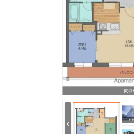
間取
玄関
その他
外