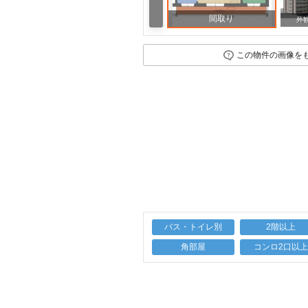
間取り
周辺
外
この物件の画像を
バス・トイレ別
2階以上
角部屋
コンロ2口以