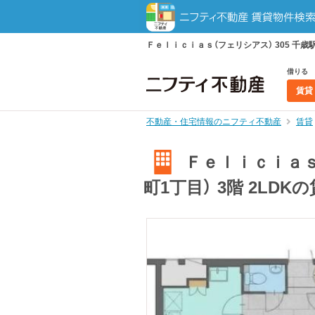
Ｆｅｌｉｃｉａｓ（フェリシアス） 305 千歳駅
借りる
賃貸
不動産・住宅情報のニフティ不動産
賃貸
Ｆｅｌｉｃｉａｓ（
町1丁目） 3階 2LDK