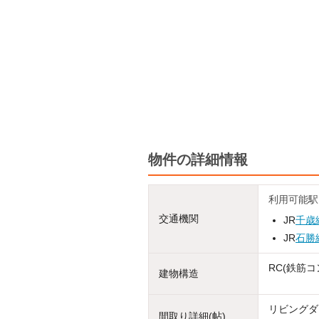
物件の詳細情報
利用可能駅
交通機関
JR
千歳
JR
石勝
RC(鉄筋コ
建物構造
リビングダイ
間取り詳細(帖)