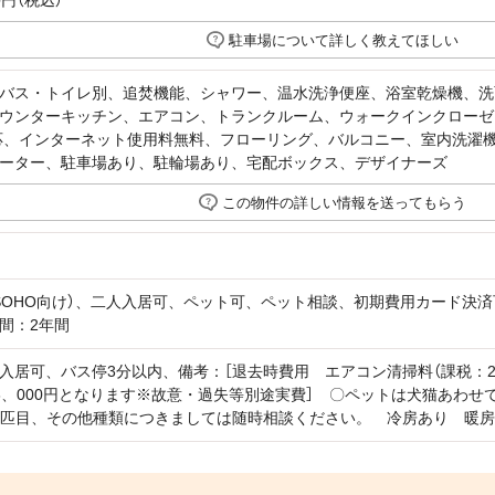
0円（税込）
駐車場について詳しく教えてほしい
バス・トイレ別、追焚機能、シャワー、温水洗浄便座、浴室乾燥機、洗
ウンターキッチン、エアコン、トランクルーム、ウォークインクローゼ
応、インターネット使用料無料、フローリング、バルコニー、室内洗濯
ーター、駐車場あり、駐輪場あり、宅配ボックス、デザイナーズ
この物件の詳しい情報を送ってもらう
SOHO向け）、二人入居可、ペット可、ペット相談、初期費用カード決
間：2年間
入居可、バス停3分以内、備考：［退去時費用 エアコン清掃料（課税：2
6、000円となります※故意・過失等別途実費］ 〇ペットは犬猫あわせ
2匹目、その他種類につきましては随時相談ください。 冷房あり 暖