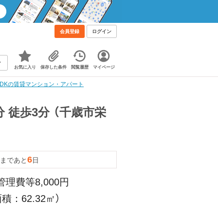
会員登録
ログイン
お気に入り
保存した条件
閲覧履歴
マイページ
2LDKの賃貸マンション・アパート
 徒歩3分 （千歳市栄
6
まであと
日
管理費等8,000円
積：62.32㎡）