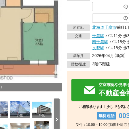
北海道
千歳市
栄町1
所在地
千歳駅
バス11分
歩
交通
南千歳駅
バス18分
長都駅
バス18分
歩
2026年04月（新築）
築年月
3階/5階建
階数/階建
空室確認や見学
り
不動産会
ご相談承ります！少しでも気に
00
無料通話
観
外観
外観
受付：10:00～19:00((時間外対