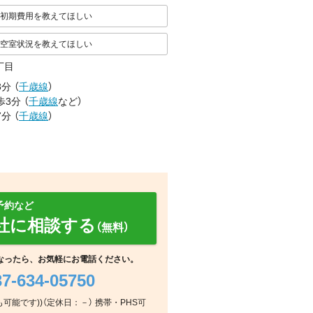
初期費用を教えてほしい
空室状況を教えてほしい
丁目
3分
（
千歳線
）
歩3分
（
千歳線
など
）
7分
（
千歳線
）
予約など
社に相談する
（無料）
なったら、お気軽にお電話ください。
37-634-05750
室内
玄関
その他
応も可能です))（定休日：－） 携帯・PHS可