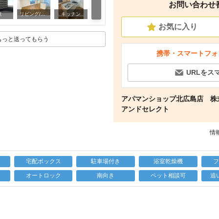
お問い合わせ番号
浴室
観
リビング/ダイニング
キッチン
お気に入り
もっと送ってもらう
携帯・スマートフォ
URLをス
アパマンショップ北広島店 
アンドセレクト
情報
宅配ボックス
駐車場付き
浴室乾燥機
上
オートロック
南向き
ペット相談可
追