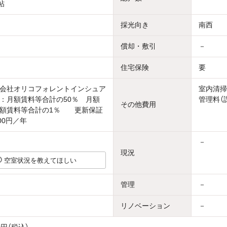
帖
採光向き
南西
償却・敷引
－
住宅保険
要
会社オリコフォレントインシュア
室内清掃
：月額賃料等合計の50％ 月額
管理料（
その他費用
月額賃料等合計の1％ 更新保証
00円／年
－
現況
空室状況を教えてほしい
管理
－
リノベーション
－