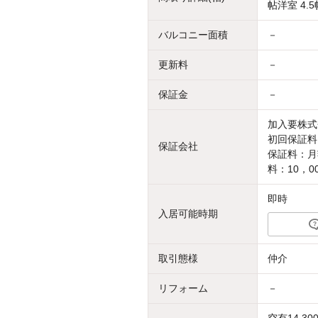
帖洋室 4.5
バルコニー面積
－
更新料
－
保証金
－
加入要株式
初回保証料
保証会社
保証料：
料：10，0
即時
入居可能時期
取引態様
仲介
リフォーム
－