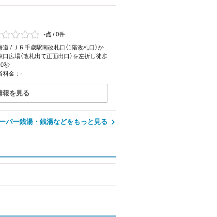
-点
/
0件
海道 / ＪＲ千歳駅南改札口（1階改札口）か
東口広場（改札出て正面出口）を左折し徒歩
30秒
浴料金：-
情報を見る
ーパー銭湯・銭湯などをもっと見る