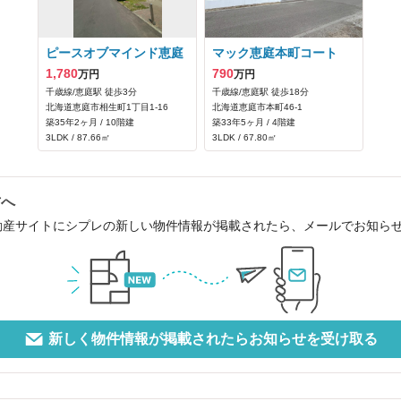
ピースオブマインド恵庭
マック恵庭本町コート
1,780
790
万円
万円
千歳線/恵庭駅 徒歩3分
千歳線/恵庭駅 徒歩18分
北海道恵庭市相生町1丁目1-16
北海道恵庭市本町46‐1
築35年2ヶ月 / 10階建
築33年5ヶ月 / 4階建
3LDK / 87.66㎡
3LDK / 67.80㎡
方へ
動産サイトにシプレの新しい物件情報が掲載されたら、メールでお知ら
新しく物件情報が掲載されたらお知らせを受け取る