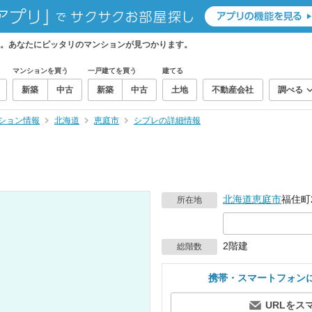
。あなたにピッタリのマンションが見つかります。
マンションを買う
一戸建てを買う
建てる
新築
中古
新築
中古
土地
不動産会社
調べる
ション情報
北海道
恵庭市
シプレの詳細情報
北海道
恵庭市
福住町
所在地
2階建
総階数
携帯・スマートフォン
URLをス