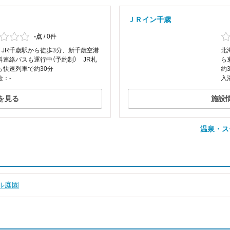
ＪＲイン千歳
-点
/
0件
/ JR千歳駅から徒歩3分、新千歳空港
北
料連絡バスも運行中（予約制） JR札
ら
ら快速列車で約30分
約
金：-
入
を見る
施設
温泉・ス
ル庭園