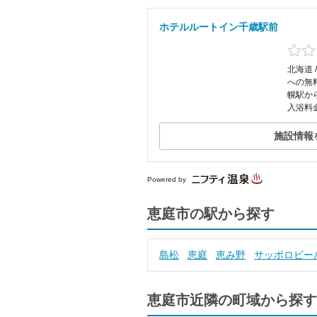
ホテルルートイン千歳駅前
北海道 
への無
幌駅か
入浴料
施設情報
Powered by
恵庭市の駅から探す
島松
恵庭
恵み野
サッポロビー
恵庭市近隣の町域から探す