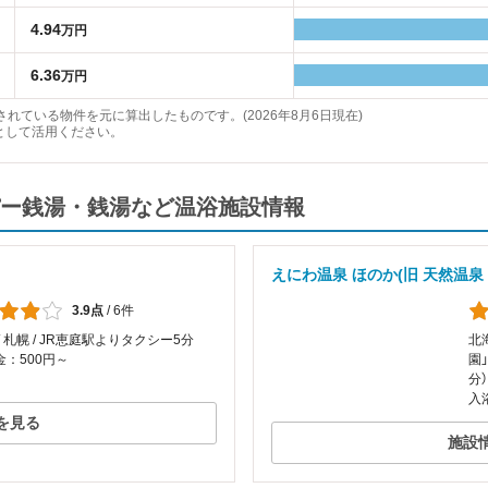
4.94
万円
6.36
万円
れている物件を元に算出したものです。(2026年8月6日現在)
として活用ください。
ー銭湯・銭湯など温浴施設情報
えにわ温泉 ほのか(旧 天然温泉
3.9点
/
6件
/ 札幌 / JR恵庭駅よりタクシー5分
北
：500円～
園
分
入
を見る
施設