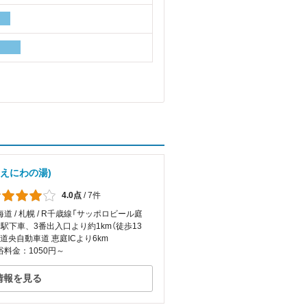
 えにわの湯)
4.0点
/
7件
海道 / 札幌 / R千歳線「サッポロビール庭
」駅下車、3番出入口より約1km（徒歩13
）道央自動車道 恵庭ICより6km
浴料金：1050円～
情報を見る