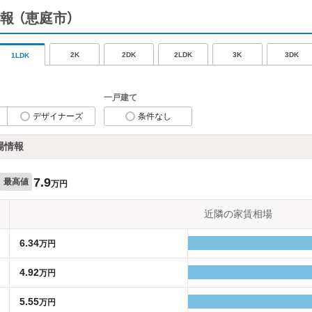
報
（恵庭市）
2K
2DK
2LDK
3K
3DK
1LDK
一戸建て
デザイナーズ
条件なし
場情報
7.9
最高値
万円
近隣の家賃相場
6.34
万円
4.92
万円
5.55
万円