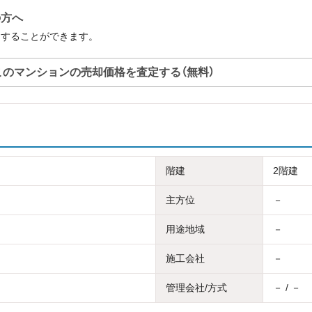
の方へ
定することができます。
このマンションの売却価格を査定する（無料）
階建
2階建
主方位
－
用途地域
－
施工会社
－
管理会社/方式
－ / －