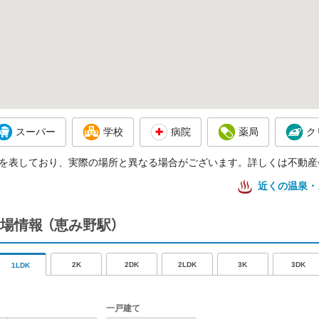
スーパー
学校
病院
薬局
ク
を表しており、実際の場所と異なる場合がございます。詳しくは不動産
近くの温泉・
場情報
（恵み野駅）
2K
2DK
2LDK
3K
3DK
1LDK
一戸建て