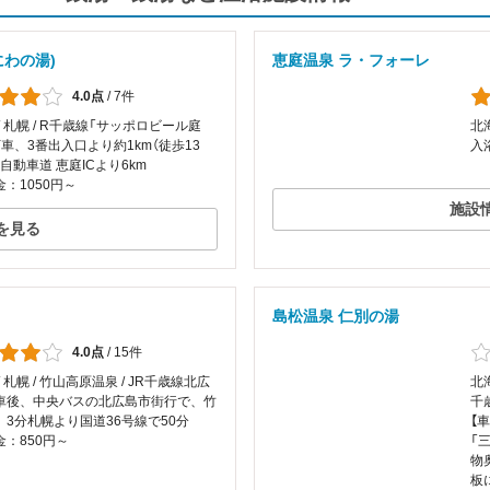
にわの湯)
恵庭温泉 ラ・フォーレ
4.0点
/
7件
/ 札幌 / R千歳線「サッポロビール庭
北
車、3番出入口より約1km（徒歩13
入
自動車道 恵庭ICより6km
：1050円～
施設
を見る
島松温泉 仁別の湯
4.0点
/
15件
/ 札幌 / 竹山高原温泉 / JR千歳線北広
北
車後、中央バスの北広島市街行で、竹
千
 3分札幌より国道36号線で50分
【
：850円～
「
物
板