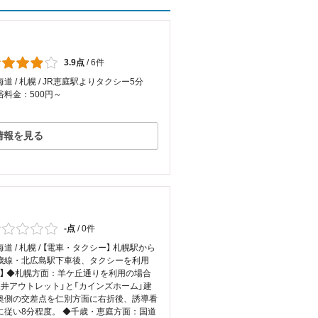
3.9点
/
6件
海道 / 札幌 / JR恵庭駅よりタクシー5分
浴料金：500円～
情報を見る
-点
/
0件
海道 / 札幌 / 【電車・タクシー】 札幌駅から
歳線・北広島駅下車後、タクシーを利用
車】 ◆札幌方面：羊ケ丘通りを利用の場合
三井アウトレット」と「カインズホーム」建
奥側の交差点を仁別方面に右折後、誘導看
に従い8分程度。 ◆千歳・恵庭方面：国道