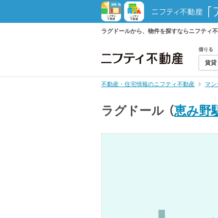
ラグドールから、物件を探すならニフティ不
借りる
賃貸
不動産・住宅情報のニフティ不動産
マン
ラグドール
（
恵み野