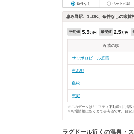
条件なし
ペット相談
恵み野駅、1LDK、条件なしの家賃
5.5
2.5
平均値
最安値
万円
万円
近隣の駅
サッポロビール庭園
恵み野
島松
恵庭
※このデータは「ニフティ不動産」に掲載さ
※相場情報はあくまで参考値です。目安
ラグドール近くの温泉・ス