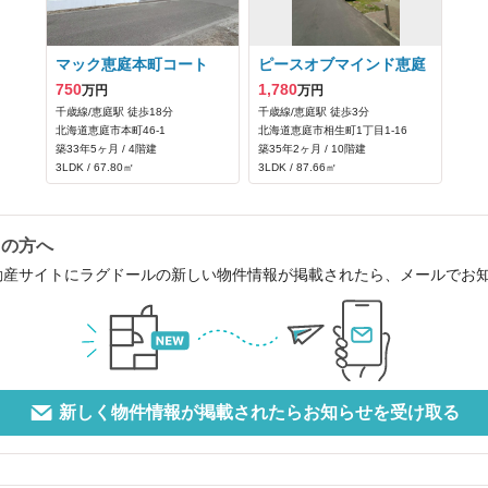
マック恵庭本町コート
ピースオブマインド恵庭
750
1,780
万円
万円
千歳線/恵庭駅 徒歩18分
千歳線/恵庭駅 徒歩3分
北海道恵庭市本町46‐1
北海道恵庭市相生町1丁目1-16
築33年5ヶ月 / 4階建
築35年2ヶ月 / 10階建
3LDK / 67.80㎡
3LDK / 87.66㎡
中の方へ
動産サイトにラグドールの新しい物件情報が掲載されたら、メールでお
新しく物件情報が掲載されたらお知らせを受け取る