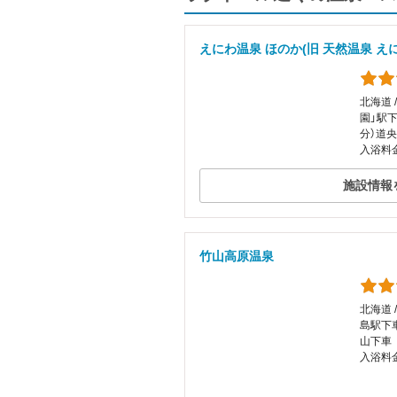
えにわ温泉 ほのか(旧 天然温泉 え
北海道 
園」駅下
分）道央
入浴料金
施設情報
竹山高原温泉
北海道 
島駅下
山下車
入浴料金