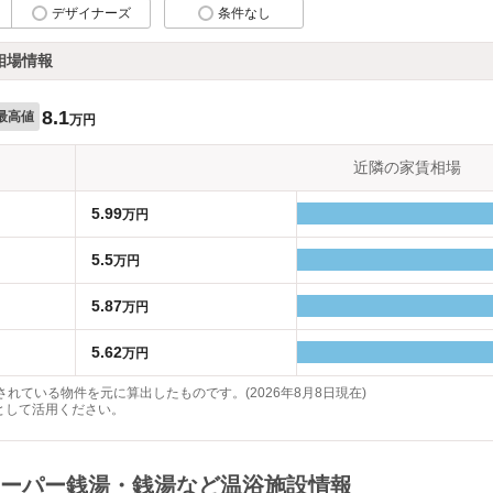
デザイナーズ
条件なし
相場情報
8.1
最高値
万円
近隣の家賃相場
5.99
万円
5.5
万円
5.87
万円
5.62
万円
れている物件を元に算出したものです。(2026年8月8日現在)
として活用ください。
ーパー銭湯・銭湯など温浴施設情報