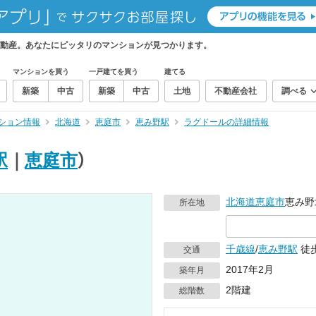
動産。あなたにピッタリのマンションが見つかります。
マンションを買う
一戸建てを買う
建てる
新築
中古
新築
中古
土地
不動産会社
調べる
ション情報
北海道
恵庭市
恵み野駅
ラグドールの詳細情報
駅
｜
恵庭市
）
北海道
恵庭市
恵み野
所在地
千歳線
/
恵み野駅
徒歩
交通
2017年2月
築年月
2階建
総階数