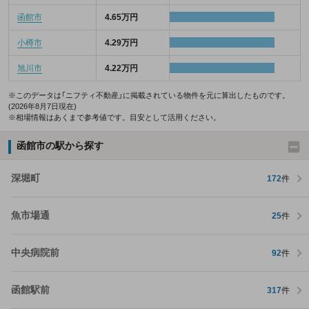
函館市
4.65万円
小樽市
4.29万円
旭川市
4.22万円
※このデータは「ニフティ不動産」に掲載されている物件を元に算出したものです。
(2026年8月7日現在)
※相場情報はあくまで参考値です。目安として活用ください。
函館市の駅から探す
深堀町
172
件
魚市場通
25
件
中央病院前
92
件
函館駅前
317
件