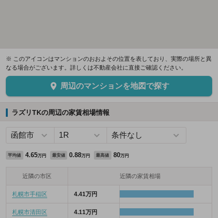
※ このアイコンはマンションのおおよその位置を表しており、実際の場所と異
なる場合がございます。詳しくは不動産会社に直接ご確認ください。
周辺のマンションを地図で探す
ラズリTKの周辺の家賃相場情報
4.65
0.88
80
平均値
最安値
最高値
万円
万円
万円
近隣の市区
近隣の家賃相場
札幌市手稲区
4.41万円
札幌市清田区
4.11万円