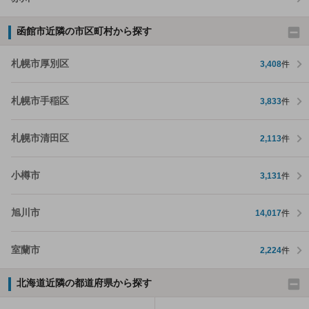
函館市近隣の市区町村から探す
札幌市厚別区
3,408
件
札幌市手稲区
3,833
件
札幌市清田区
2,113
件
小樽市
3,131
件
旭川市
14,017
件
室蘭市
2,224
件
北海道近隣の都道府県から探す