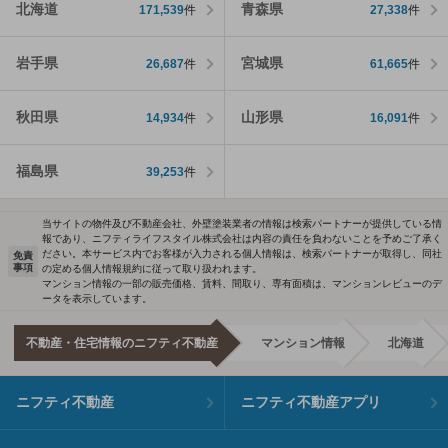
北海道
青森県
171,539
件
27,338
件
岩手県
宮城県
26,687
件
61,665
件
秋田県
山形県
14,934
件
16,091
件
福島県
39,253
件
当サイトの物件及び不動産会社、外壁塗装業者の情報は検索パートナーが提供している情
報であり、ニフティライフスタイル株式会社は内容の責任を負わないことを予めご了承く
ださい。本サービス内でお客様が入力される個人情報は、検索パートナーが取得し、同社
免責
事項
の定める個人情報規約に従って取り扱われます。
マンション情報の一部の販売価格、賃料、間取り、専有面積は、マンションレビューのデ
ータを表示しています。
不動産・住宅情報のニフティ不動産
マンション情報
北海道
ニフティ不動産
ニフティ不動産アプリ