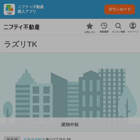
ニフティ不動産
ダウンロード
購入アプリ
カンタン検索
閲覧履歴
マイページ
お気に入り
ラズリTK
建物外観
所在地
北海道
函館市
東山2丁目4-29