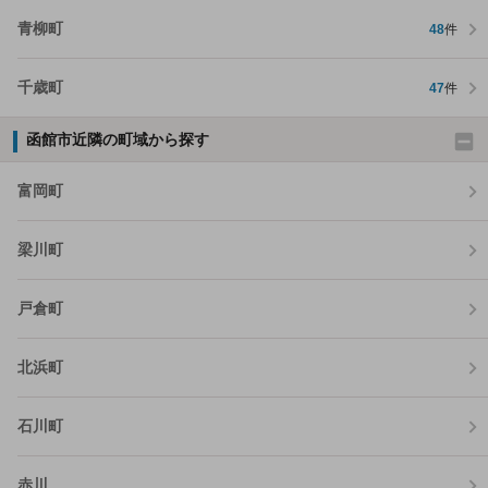
青柳町
48
件
千歳町
47
件
函館市近隣の町域から探す
富岡町
梁川町
戸倉町
北浜町
石川町
赤川