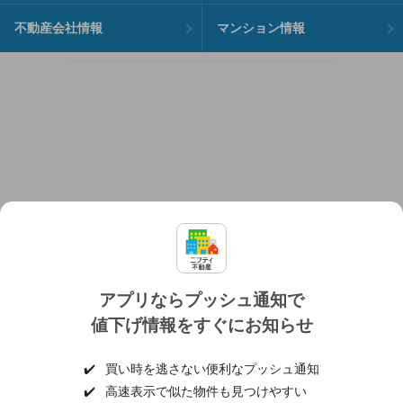
不動産会社情報
マンション情報
アプリならプッシュ通知で
値下げ情報をすぐにお知らせ
対応機種
個人情報保護ポリシー
利用規約
運営会社
✔️
買い時を逃さない便利なプッシュ通知
ヘルプ・お問い合わせ
採用情報
✔️
高速表示で似た物件も見つけやすい