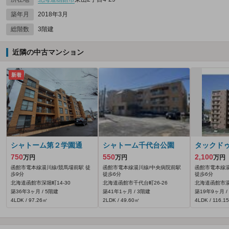
築年月
2018年3月
総階数
3階建
近隣の中古マンション
新着
シャトーム第２学園通
シャトーム千代台公園
タックド
750
550
2,100
万円
万円
万円
函館市電本線湯川線/競馬場前駅 徒
函館市電本線湯川線/中央病院前駅
函館市電本線湯
歩9分
徒歩6分
徒歩6分
北海道函館市深堀町14-30
北海道函館市千代台町26-26
北海道函館市湯
築36年3ヶ月 / 5階建
築41年1ヶ月 / 3階建
築19年9ヶ月 /
4LDK / 97.26㎡
2LDK / 49.60㎡
4LDK / 116.1