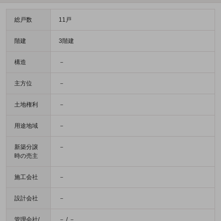
総戸数
11戸
階建
3階建
構造
－
主方位
－
土地権利
－
用途地域
－
新築分譲
－
時の売主
施工会社
－
設計会社
－
管理会社/
－ / －