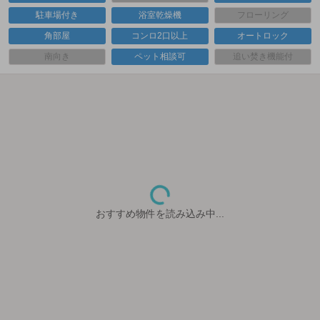
駐車場付き
浴室乾燥機
フローリング
角部屋
コンロ2口以上
オートロック
南向き
ペット相談可
追い焚き機能付
おすすめ物件を読み込み中...