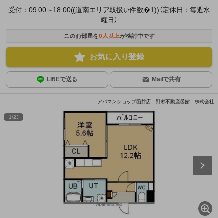
受付：09:00～18:00((道南エリア取扱い件数�1))（定休日：毎週水
曜日）
このお部屋を
0
人以上
が検討中です
お気に入り登録
LINEで送る
Mailで共有
アパマンショップ函館店 野村不動産函館 株式会社
1
/
23