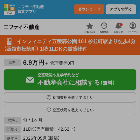
ニフティ不動産
ダウンロード
アプリで開く
賃貸アプリ
お知らせ
閲覧履歴
マイページ
お気に入り
インフィニティ五稜郭公園 101 杉並町駅より徒歩4分
（函館市松陰町） 1階 1LDKの賃貸物件
6.9万円
賃料
＋ 管理費等0円
空室確認や見学予約など
不動産会社に相談する
（無料）
初期費用を教えてほしい
空室状況を教えてほしい
無 / 1ヶ月
敷/礼
1LDK（専有面積：42.62㎡）
間取り
2026年05月（新築）
築年月