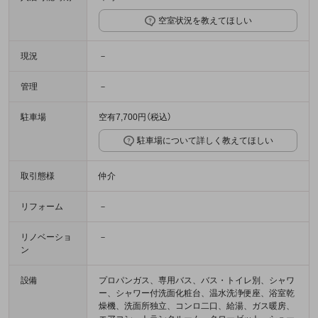
空室状況を教えてほしい
現況
－
管理
－
駐車場
空有7,700円（税込）
駐車場について詳しく教えてほしい
取引態様
仲介
リフォーム
－
リノベーショ
－
ン
設備
プロパンガス、専用バス、バス・トイレ別、シャワ
ー、シャワー付洗面化粧台、温水洗浄便座、浴室乾
燥機、洗面所独立、コンロ二口、給湯、ガス暖房、