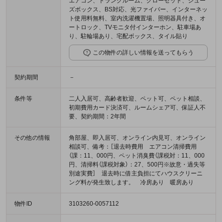
エアコン、トランクルーム、クローゼット、シュー
ズボックス、BS対応、光ファイバー、インターネッ
ト使用料無料、室内洗濯機置場、照明器具付き、オ
ートロック、TVモニタ付インターホン、駐車場あ
り、駐輪場あり、宅配ボックス、タイル貼り
この物件の詳しい情報を送ってもらう
契約期間
－
条件等
二人入居可、高齢者歓迎、ペット可、ペット相談、
初期費用カード決済可、ルームシェア可、保証人不
要、契約期間：2年間
その他の情報
角部屋、即入居可、オンライン内見可、オンライン
相談可、備考：［退去時費用 エアコン清掃費用
（課：11、000円、ペット消臭費（課税対：11、000
円、清掃料（課税対象）：27、500円※故意・過失等
別途実費］ 退去時に借主負担にてハウスクリーニ
ング料が発生致します。 冷房あり 暖房あり
物件ID
3103260-0057112