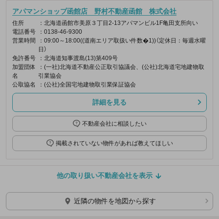
アパマンショップ函館店 野村不動産函館 株式会社
住所
：北海道函館市美原３丁目2-13アパマンビル1F亀田支所向い
電話番号
：0138-46-9300
営業時間
：09:00～18:00((道南エリア取扱い件数�1))（定休日：毎週水曜
日）
免許番号
：北海道知事渡島(13)第409号
加盟団体
：(一社)北海道不動産公正取引協議会、(公社)北海道宅地建物取
名
引業協会
公取協名
：(公社)全国宅地建物取引業保証協会
詳細を見る
不動産会社に相談したい
掲載されていない物件があれば教えてほしい
他の取り扱い不動産会社を表示
近隣の物件を地図から探す