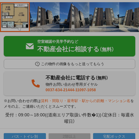
空室確認や見学予約など
不動産会社に相談する
（無料）
この物件の画像をもっと送ってもらう
不動産会社に電話する
（無料）
物件お問い合わせ専用ダイヤル
0037-634-21444-11097-1058
※お問い合わせの際は
賃料・間取り・最寄駅・駅からの距離・マンション名
を
メモの上、ご連絡いただくとスムーズです。
受付：09:00～18:00((道南エリア取扱い件数�1))（定休日：毎週水
曜日）
バス・トイレ別
2階以上
宅配ボックス