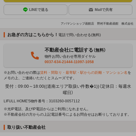
LINEで送る
Mailで共有
アパマンショップ函館店 野村不動産函館 株式会社
お急ぎの方はこちらから！
電話で問い合わせる(無料)
不動産会社に電話する
（無料）
物件お問い合わせ専用ダイヤル
0037-634-21444-11097-1058
※お問い合わせの際は
賃料・間取り・最寄駅・駅からの距離・マンション名
を
メモの上、ご連絡いただくとスムーズです。
受付：09:00～18:00((道南エリア取扱い件数�1))（定休日：毎週水
曜日）
LIFULL HOME'S物件番号：3103260-0057112
※光IP電話、及びIP電話からはご利用になれません。
※不動産会社の方からの上記電話番号によるお問合せはお断りしております。
取り扱い不動産会社