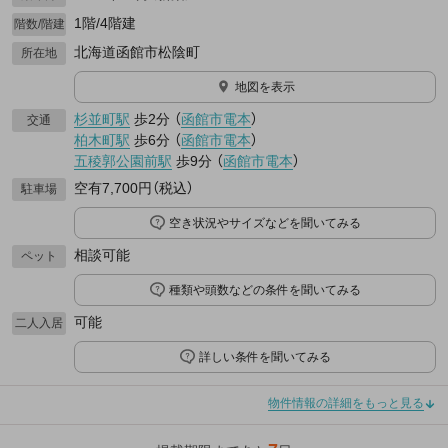
1階/4階建
階数/階建
北海道函館市松陰町
所在地
地図を表示
杉並町駅
歩2分
（
函館市電本
）
交通
柏木町駅
歩6分
（
函館市電本
）
五稜郭公園前駅
歩9分
（
函館市電本
）
空有7,700円（税込）
駐車場
空き状況やサイズなどを聞いてみる
相談可能
ペット
種類や頭数などの条件を聞いてみる
可能
二人入居
詳しい条件を聞いてみる
物件情報の詳細をもっと見る