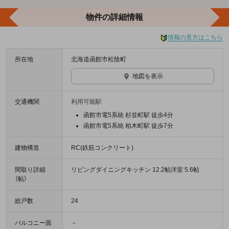
物件の詳細情報
情報の見方はこちら
所在地
北海道函館市松陰町
地図を表示
交通機関
利用可能駅
函館市電5系統 杉並町駅 徒歩4分
函館市電5系統 柏木町駅 徒歩7分
建物構造
RC(鉄筋コンクリート)
間取り詳細
リビングダイニングキッチン 12.2帖洋室 5.6帖
（帖）
総戸数
24
バルコニー面
－