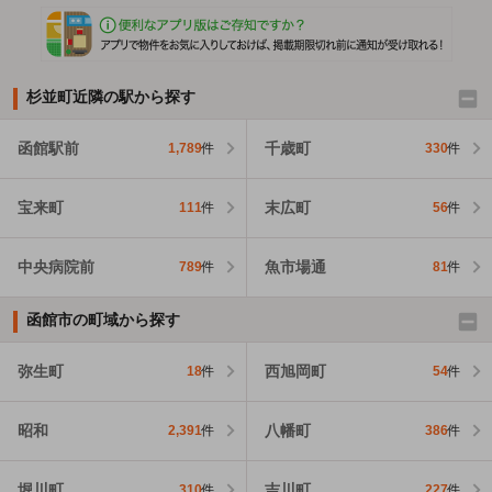
杉並町近隣の駅から探す
函館駅前
千歳町
1,789
件
330
件
宝来町
末広町
111
件
56
件
中央病院前
魚市場通
789
件
81
件
函館市の町域から探す
弥生町
西旭岡町
18
件
54
件
昭和
八幡町
2,391
件
386
件
堀川町
吉川町
310
件
227
件