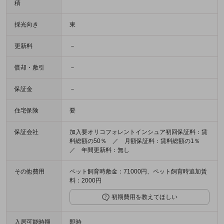
積
採光向き
東
更新料
－
償却・敷引
－
保証金
－
住宅保険
要
保証会社
加入要オリコフォレントインシュア初回保証料：賃
料総額の50％ ／ 月額保証料：賃料総額の1％
／ 年間更新料：無し
その他費用
ペット飼育時敷金：71000円、ペット飼育時追加賃
料：2000円
初期費用を教えてほしい
入居可能時期
即時