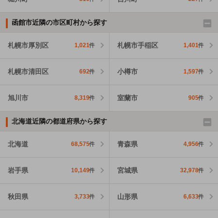
函館市近隣の市区町村から探す
札幌市厚別区
札幌市手稲区
1,021
件
1,401
件
札幌市清田区
小樽市
692
件
1,597
件
旭川市
室蘭市
8,319
件
905
件
北海道近隣の都道府県から探す
北海道
青森県
68,575
件
4,956
件
岩手県
宮城県
10,149
件
32,978
件
秋田県
山形県
3,733
件
6,633
件