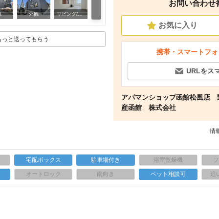
お問い合わせ番号
キッチン
観
外観
リビング/ダイニング
お気に入り
もっと送ってもらう
携帯・スマートフォ
URLをス
アパマンショップ函館松風店 
産函館 株式会社
情報
宅配ボックス
駐車場付き
浴室乾燥機
上
オートロック
南向き
ペット相談可
追