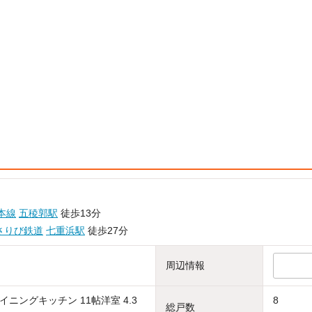
本線
五稜郭駅
徒歩13分
さりび鉄道
七重浜駅
徒歩27分
周辺情報
ニングキッチン 11帖洋室 4.3
8
総戸数