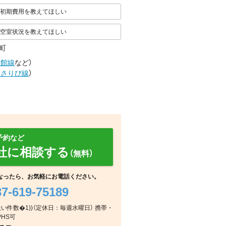
初期費用を教えてほしい
空室状況を教えてほしい
町
函館線
など
）
いさりび線
）
予約など
社に相談する
（無料）
なったら、お気軽にお電話ください。
37-619-75189
浴室
室内
玄関
取扱い件数�1))（定休日：毎週水曜日） 携帯・
PHS可