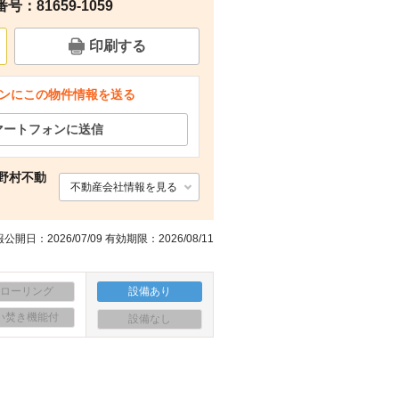
：81659-1059
室内
室内
室内
室内
印刷する
ンにこの物件情報を送る
マートフォンに送信
野村不動
不動産会社情報を見る
公開日：2026/07/09 有効期限：2026/08/11
フローリング
設備あり
い焚き機能付
設備なし