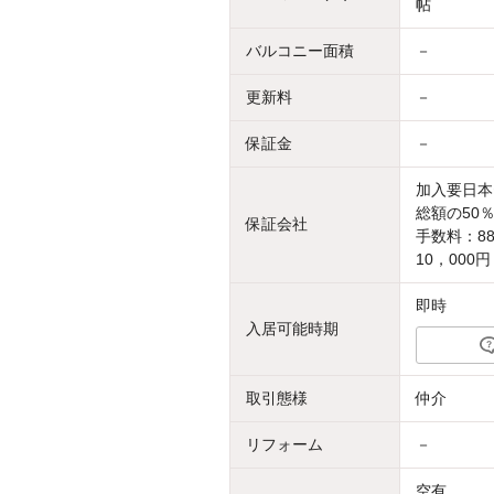
帖
バルコニー面積
－
更新料
－
保証金
－
加入要日本
総額の50％
保証会社
手数料：8
10，000円
即時
入居可能時期
取引態様
仲介
リフォーム
－
空有