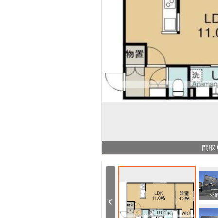
間取
周辺
外