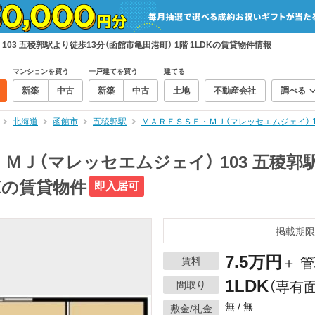
03 五稜郭駅より徒歩13分（函館市亀田港町） 1階 1LDKの賃貸物件情報
マンションを買う
一戸建てを買う
建てる
新築
中古
新築
中古
土地
不動産会社
調べる
北海道
函館市
五稜郭駅
ＭＡＲＥＳＳＥ・ＭＪ（マレッセエムジェイ） 1
ＭＪ（マレッセエムジェイ） 103 五稜郭駅
DKの賃貸物件
即入居可
掲載期限
7.5万円
賃料
＋ 
1LDK
間取り
（専有面
無 / 無
敷金/礼金