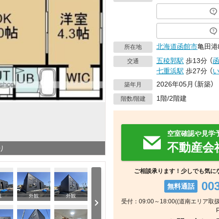
北海道
函館市
亀田港
所在地
五稜郭駅
歩13分
（
交通
七重浜駅
歩27分
（
2026年05月（新築）
築年月
1階/2階建
階数/階建
空室確認や見学
不動産会
り
ご相談承ります！少しでも気に
00
無料通話
観
外観
外観
受付：09:00～18:00((道南エリア