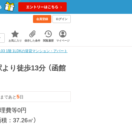
会員登録
ログイン
お気に入り
保存した条件
閲覧履歴
マイページ
03 1階 1LDKの賃貸マンション・アパート
より徒歩13分 （函館
5
まであと
日
管理費等0円
積：37.26㎡）