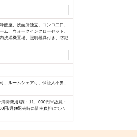
浄便座、洗面所独立、コンロ二口、
ーム、ウォークインクローゼット、
内洗濯機置場、照明器具付き、防犯
可、ルームシェア可、保証人不要、
清掃費用（課：11、000円※故意・
00円/月)■退去時に借主負担にてハ