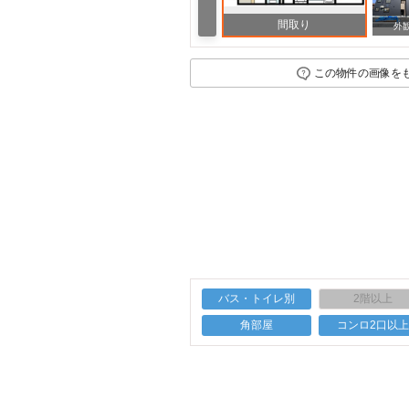
間取り
外
この物件の画像を
バス・トイレ別
2階以上
角部屋
コンロ2口以