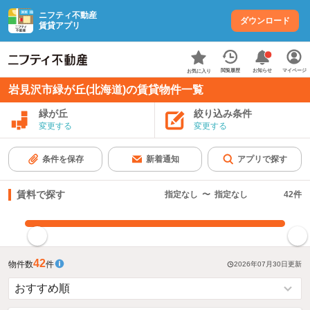
ニフティ不動産
ダウンロード
賃貸アプリ
お知らせ
閲覧履歴
マイページ
お気に入り
岩見沢市緑が丘(北海道)の賃貸物件一覧
緑が丘
絞り込み条件
変更する
変更する
条件を保存
新着通知
アプリで探す
賃料で探す
指定なし
〜
指定なし
42
件
指定した賃料で絞り込む
42
物件数
件
2026年07月30日
更新