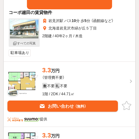
コーポ越田の賃貸物件
岩見沢駅 バス
10
分 歩
5
分 （函館線
など
）
北海道岩見沢市緑が丘５丁目
2階建 / 40年2ヶ月 / 木造
すべての写真
駐車場あり
3.3
万円
（管理費不要）
不要
不要
敷
礼
1階 / 2DK / 44.71㎡
お問い合わせ
（無料）
提供
3.3
万円