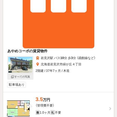
あやめコーポの賃貸物件
岩見沢駅 バス
10
分 歩
3
分 （函館線
など
）
北海道岩見沢市緑が丘４丁目
2階建 / 37年7ヶ月 / 木造
すべての写真
駐車場あり
3.5
万円
（管理費不要）
1.0ヶ月
不要
敷
礼