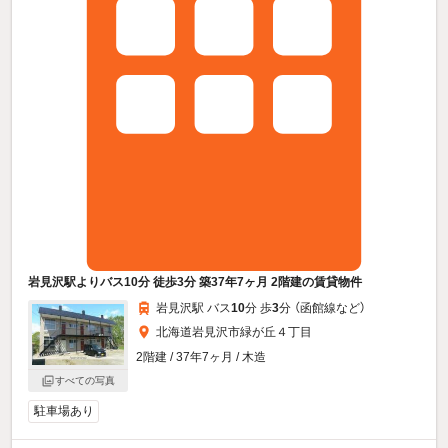
岩見沢駅よりバス10分 徒歩3分 築37年7ヶ月 2階建の賃貸物件
岩見沢駅 バス
10
分 歩
3
分 （函館線
など
）
北海道岩見沢市緑が丘４丁目
2階建 / 37年7ヶ月 / 木造
すべての写真
駐車場あり