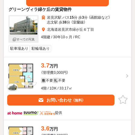
グリーンヴィラ緑ケ丘の賃貸物件
岩見沢駅 バス
15
分 歩
3
分 （函館線
など
）
志文駅 歩
38
分 （室蘭線）
北海道岩見沢市緑が丘６丁目
4階建 / 30年10ヶ月 / RC
すべての写真
駐車場あり
駐輪場あり
3.7
万円
（管理費3,000円）
不要
不要
敷
礼
4階 / 1DK / 33.17㎡
お問い合わせ
（無料）
提供
3.6
万円