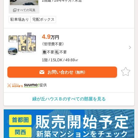
2階建 / 28年4ヶ月 / 木造
すべての写真
駐車場あり
宅配ボックス
4.9
万円
（管理費不要）
不要
不要
敷
礼
1階 / 1SLDK / 49.69㎡
お問い合わせ
（無料）
提供
緑が丘ハウスＢのすべての部屋を見る