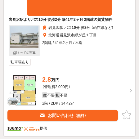
岩見沢駅よりバス10分 徒歩2分 築41年2ヶ月 2階建の賃貸物件
岩見沢駅 バス
10
分 歩
2
分 （函館線
など
）
北海道岩見沢市緑が丘１丁目
2階建 / 41年2ヶ月 / 木造
すべての写真
駐車場あり
2.8
万円
（管理費2,000円）
不要
不要
敷
礼
2階 / 2DK / 34.42㎡
お問い合わせ
（無料）
提供