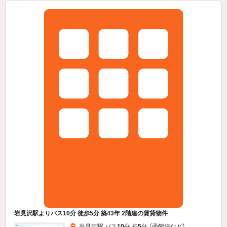
岩見沢駅よりバス10分 徒歩5分 築43年 2階建の賃貸物件
岩見沢駅 バス
10
分 歩
5
分 （函館線
など
）