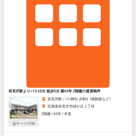
岩見沢駅よりバス10分 徒歩5分 築43年 2階建の賃貸物件
岩見沢駅 バス
10
分 歩
5
分 （函館線
など
）
北海道岩見沢市緑が丘１丁目
2階建 / 43年 / 木造
すべての写真