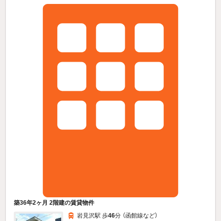
築36年2ヶ月 2階建の賃貸物件
岩見沢駅 歩
46
分 （函館線
など
）