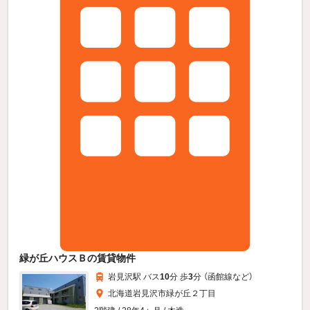
緑が丘ハウスＢの賃貸物件
岩見沢駅 バス
10
分 歩
3
分 （函館線
など
）
北海道岩見沢市緑が丘２丁目