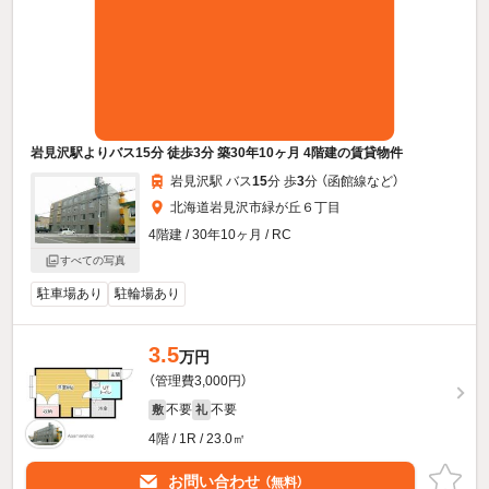
岩見沢駅よりバス15分 徒歩3分 築30年10ヶ月 4階建の賃貸物件
岩見沢駅 バス
15
分 歩
3
分 （函館線
など
）
北海道岩見沢市緑が丘６丁目
4階建 / 30年10ヶ月 / RC
すべての写真
駐車場あり
駐輪場あり
3.5
万円
（管理費3,000円）
不要
不要
敷
礼
4階 / 1R / 23.0㎡
お問い合わせ
（無料）