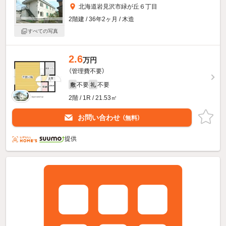
北海道岩見沢市緑が丘６丁目
2階建 / 36年2ヶ月 / 木造
すべての写真
2.6
万円
（管理費不要）
不要
不要
敷
礼
2階 / 1R / 21.53㎡
お問い合わせ
（無料）
提供