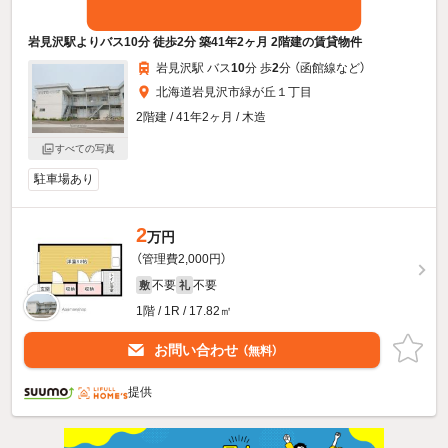
岩見沢駅よりバス10分 徒歩2分 築41年2ヶ月 2階建の賃貸物件
岩見沢駅 バス
10
分 歩
2
分 （函館線
など
）
北海道岩見沢市緑が丘１丁目
2階建 / 41年2ヶ月 / 木造
すべての写真
駐車場あり
2
万円
（管理費2,000円）
不要
不要
敷
礼
1階 / 1R / 17.82㎡
お問い合わせ
（無料）
提供