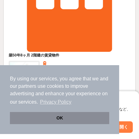
築50年8ヶ月 2階建の賃貸物件
北海道岩見沢市緑が丘２丁目
By using our services, you agree that we and
2階建 / 50年8ヶ月 / 木造
our
partners
use cookies to improve
すべての写真
advertising and enhance your experience on
駐車場あり
アプリに切り替えて、サクサクお部屋探し
our services.
Privacy Policy
会員登録なしですぐ使える。マップ検索やお気に入り保存など、
15
アプリ限定の便利な機能が使えます！
万円
OK
（管理費不要）
Web版で続行
アプリを開く
市区町村を変更
絞り込み条件を変更
不要
不要
敷
礼