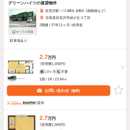
グリーンハイツの賃貸物件
岩見沢駅 バス
10
分 歩
6
分 （函館線
など
）
北海道岩見沢市緑が丘３丁目
2階建 / 37年11ヶ月 / 鉄骨造
すべての写真
駐車場あり
2.7
万円
（管理費1,000円）
1.0ヶ月
不要
敷
礼
1階 / 1R / 23.84㎡
お問い合わせ
（無料）
提供
2.7
万円
（管理費1,000円）