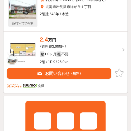
北海道岩見沢市緑が丘１丁目
2階建 / 43年 / 木造
すべての写真
2.4
万円
（管理費3,000円）
1.0ヶ月
不要
敷
礼
2階 / 1DK / 26.0㎡
お問い合わせ
（無料）
提供