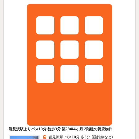
岩見沢駅よりバス10分 徒歩3分 築28年4ヶ月 2階建の賃貸物件
岩見沢駅 バス
10
分 歩
3
分 （函館線
など
）