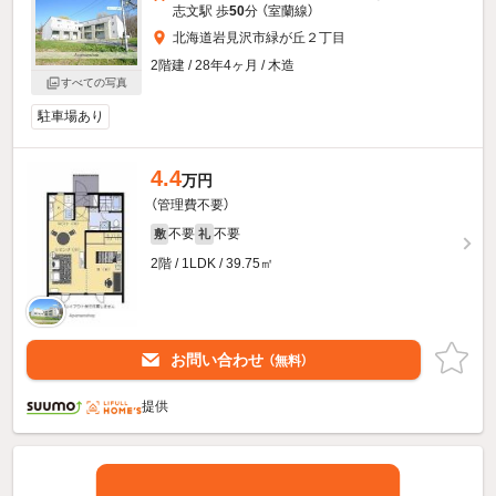
志文駅 歩
50
分 （室蘭線）
北海道岩見沢市緑が丘２丁目
2階建 / 28年4ヶ月 / 木造
すべての写真
駐車場あり
4.4
万円
（管理費不要）
不要
不要
敷
礼
2階 / 1LDK / 39.75㎡
お問い合わせ
（無料）
提供