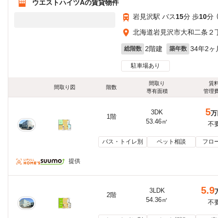
ウエストハイツAの賃貸物件
岩見沢駅 バス
15
分 歩
10
分 
北海道岩見沢市大和二条２
2階建
34年2ヶ
総階数
築年数
駐車場あり
間取り
賃
間取り図
階数
専有面積
管理
5
3DK
万
1階
53.46㎡
不
バス・トイレ別
ペット相談
フロ
提供
5.9
3LDK
2階
54.36㎡
不