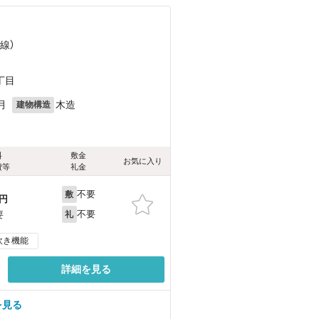
線）
丁目
月
木造
建物構造
料
敷金
お気に入り
費等
礼金
不要
敷
円
不要
要
礼
炊き機能
詳細を見る
を見る