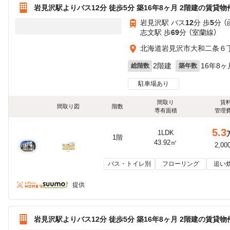
岩見沢駅よりバス12分 徒歩5分 築16年8ヶ月 2階建の賃貸物
岩見沢駅 バス
12
分 歩
5
分 
志文駅 歩
69
分 （室蘭線）
北海道岩見沢市大和二条６
2階建
16年8ヶ
総階数
築年数
駐車場あり
間取り
賃
間取り図
階数
専有面積
管理
5.3
1LDK
1階
43.92㎡
2,00
バス・トイレ別
フローリング
追い
提供
岩見沢駅よりバス12分 徒歩5分 築16年8ヶ月 2階建の賃貸物