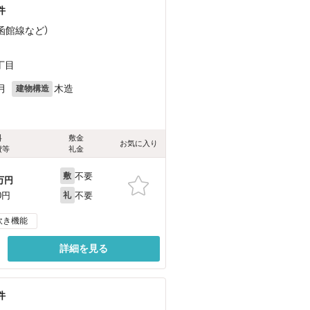
件
（函館線
など
）
丁目
月
木造
建物構造
料
敷金
お気に入り
費等
礼金
不要
敷
万円
不要
0円
礼
炊き機能
詳細を見る
件