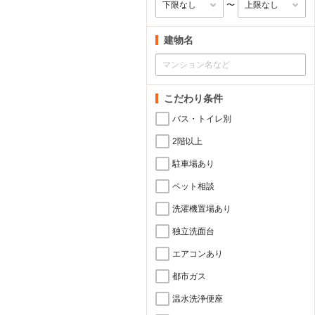
〜
建物名
こだわり条件
バス・トイレ別
2階以上
駐車場あり
ペット相談
洗濯機置場あり
独立洗面台
エアコンあり
都市ガス
温水洗浄便座