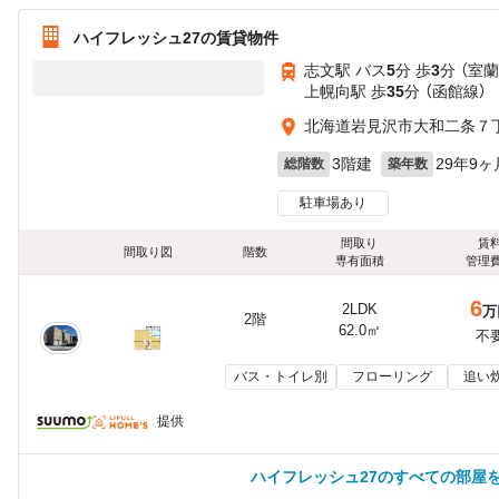
ハイフレッシュ27の賃貸物件
志文駅 バス
5
分 歩
3
分 （室蘭
上幌向駅 歩
35
分 （函館線）
北海道岩見沢市大和二条７
3階建
29年9ヶ
総階数
築年数
駐車場あり
間取り
賃
間取り図
階数
専有面積
管理
6
2LDK
万
2階
62.0㎡
不
バス・トイレ別
フローリング
追い
提供
ハイフレッシュ27のすべての部屋