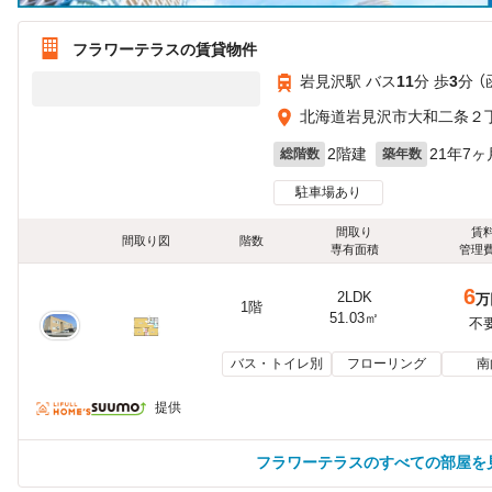
フラワーテラスの賃貸物件
岩見沢駅 バス
11
分 歩
3
分 
北海道岩見沢市大和二条２
2階建
21年7ヶ
総階数
築年数
駐車場あり
間取り
賃
間取り図
階数
専有面積
管理
6
2LDK
万
1階
51.03㎡
不
バス・トイレ別
フローリング
南
提供
フラワーテラスのすべての部屋を