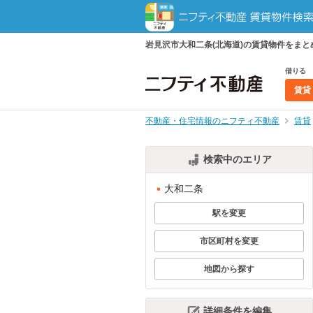
岩見沢市大和二条(北海道)の賃貸物件をま
借りる
賃貸
不動産・住宅情報のニフティ不動産
賃貸
検索中のエリア
大和二条
駅を変更
市区町村を変更
地図から探す
詳細条件を編集