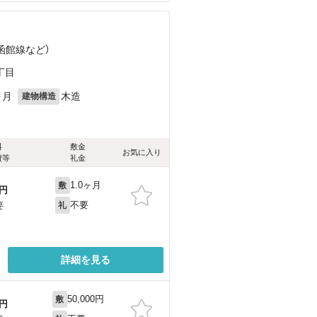
（函館線
など
）
丁目
ヶ月
木造
建物構造
料
敷金
お気に入り
費等
礼金
1.0ヶ月
敷
円
不要
要
礼
詳細を見る
50,000円
敷
円