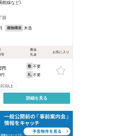
（函館線
など
）
丁目
月
木造
建物構造
料
敷金
お気に入り
費等
礼金
不要
敷
万円
不要
0円
礼
2口以上
詳細を見る