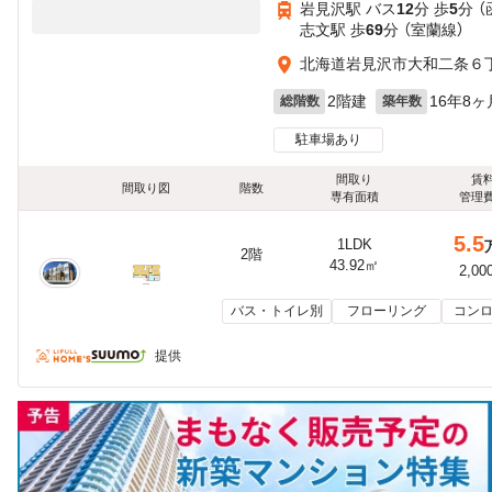
岩見沢駅 バス
12
分 歩
5
分 
志文駅 歩
69
分 （室蘭線）
北海道岩見沢市大和二条６
2階建
16年8ヶ
総階数
築年数
駐車場あり
間取り
賃
間取り図
階数
専有面積
管理
5.5
1LDK
2階
43.92㎡
2,00
バス・トイレ別
フローリング
コンロ
提供