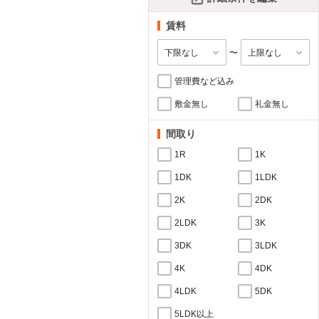
賃料
〜
管理費など込み
敷金無し
礼金無し
間取り
1R
1K
1DK
1LDK
2K
2DK
2LDK
3K
3DK
3LDK
4K
4DK
4LDK
5DK
5LDK以上