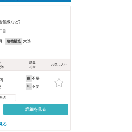
（函館線
など
）
丁目
月
木造
建物構造
料
敷金
お気に入り
費等
礼金
不要
敷
円
不要
要
礼
向き
詳細を見る
見る