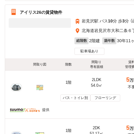
アイリス26の賃貸物件
岩見沢駅 バス
10
分 歩
3
分 
北海道岩見沢市大和二条６
2階建
30年11
総階数
築年数
駐車場あり
間取り
賃
間取り図
階数
専有面積
管理
5
2LDK
万
1階
54.0㎡
不
バス・トイレ別
フローリング
提供
5
2DK
万
1階
52.17㎡