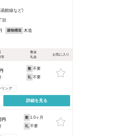
（函館線
など
）
丁目
月
木造
建物構造
料
敷金
お気に入り
費等
礼金
不要
敷
円
不要
要
礼
ーリング
詳細を見る
1.0ヶ月
敷
万円
不要
要
礼