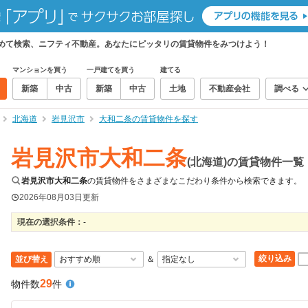
とめて検索、ニフティ不動産。あなたにピッタリの賃貸物件をみつけよう！
マンションを買う
一戸建てを買う
建てる
新築
中古
新築
中古
土地
不動産会社
調べる
北海道
岩見沢市
大和二条の賃貸物件を探す
岩見沢市大和二条
(北海道)の賃貸物件一覧
岩見沢市大和二条
の賃貸物件をさまざまなこだわり条件から検索できます。
2026年08月03日
更新
現在の選択条件：
-
絞り込み
並び替え
＆
29
物件数
件