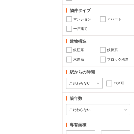
物件タイプ
マンション
アパート
一戸建て
建物構造
鉄筋系
鉄骨系
木造系
ブロック構造
駅からの時間
バス可
築年数
専有面積