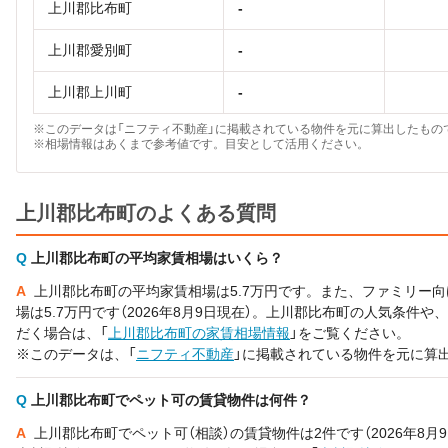
上川郡比布町
-
上川郡愛別町
-
上川郡上川町
-
※このデータは「ニフティ不動産」に掲載されている物件を元に算出したものです。
※相場情報はあくまで参考値です。目安として活用ください。
上川郡比布町のよくある質問
Q
上川郡比布町の平均家賃相場はいくら？
A
上川郡比布町の平均家賃相場は5.7万円です。また、ファミリー向け
場は5.7万円です（2026年8月9日現在）。上川郡比布町の人気条件
だく場合は、「
上川郡比布町の家賃相場情報
」をご覧ください。
※このデータは、「
ニフティ不動産
」に掲載されている物件を元に算
Q
上川郡比布町でペット可の賃貸物件は何件？
A
上川郡比布町でペット可（相談）の賃貸物件は2件です（2026年8月