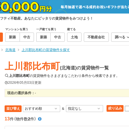
フティ不動産。あなたにピッタリの賃貸物件をみつけよう！
マンションを買う
一戸建てを買う
建てる
新築
中古
新築
中古
土地
不動産会社
調べる
北海道
上川郡比布町の賃貸物件を探す
上川郡比布町
(北海道)の賃貸物件一覧
上川郡比布町
の賃貸物件をさまざまなこだわり条件から検索できます。
2026年05月03日
更新
現在の選択条件：
-
絞り込み
並び替え
＆
13
件
（物件数
2
件）